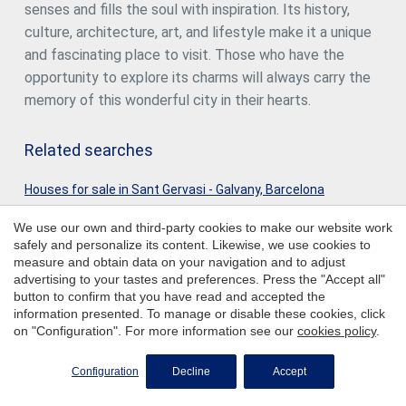
senses and fills the soul with inspiration. Its history,
culture, architecture, art, and lifestyle make it a unique
and fascinating place to visit. Those who have the
opportunity to explore its charms will always carry the
memory of this wonderful city in their hearts.
Related searches
Houses for sale in Sant Gervasi - Galvany, Barcelona
Houses for sale in Vallvidrera - Tibidabo - Les Planes,
We use our own and third-party cookies to make our website work
Barcelona
safely and personalize its content. Likewise, we use cookies to
measure and obtain data on your navigation and to adjust
Houses for sale in Pedralbes, Barcelona
advertising to your tastes and preferences. Press the "Accept all"
button to confirm that you have read and accepted the
Houses for sale in Sarrià, Barcelona
information presented. To manage or disable these cookies, click
Houses for sale in Premià de Dalt
on "Configuration". For more information see our
cookies policy
.
Houses for sale in El Poblenou, Barcelona
Configuration
Decline
Accept