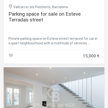
Vallcarca i els Penitents, Barcelona
Parking space for sale on Esteve
Terradas street
Private parking space on Esteve street terraced for car in
a quiet neighbourhood with a multitude of services.
Property tax of €15 per quarter. The sale price does not
include taxes or expenses arising from the transaction,
15,000 €
which are payable by the buyer according to current
regulations: Property Transfer Tax (ITP) for second-hand
parking spaces, or VAT and Stamp Duty (AJD) for new
constructions, as well as notary and registry fees and
administrative fees if contracted. Availability to be agreed.
The offer may be subject to price changes or withdrawal
without prior notice. Dimensions are indicative. Real estate
brokerage fees shall be borne as per the signed
agreement. Detailed information will be provided before
paying any deposit. #ref:CB5005LL