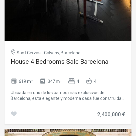
Sant Gervasi- Galvany, Barcelona
House 4 Bedrooms Sale Barcelona
619 m²
347 m²
4
4
Ubicada en uno de los barrios más exclusivos de
Barcelona, esta elegante y moderna casa fue construida
en 2005 por el reconocido arquitecto internacional Luis
Alonso. Se trata de un edificio completo de cinco plantas,
2,400,000 €
todas comunicadas por una cómoda escalera interior y un
ascensor privado. Distribución: Planta sótano: Espacio
profesional con 5 despachos, dos salas de espera y un
baño. Ideal para consulta médica, despacho de