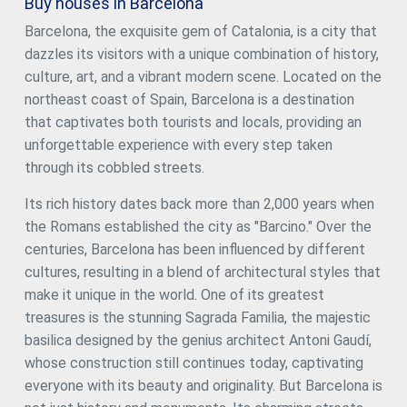
Buy houses in Barcelona
dining room of more than 40 m², with access by stairs to
the incredible terrace where you can enjoy unique
Barcelona, the exquisite gem of Catalonia, is a city that
moments with unbeatable views. With a privileged
dazzles its visitors with a unique combination of history,
location, surrounded by all services and well connected,
this penthouse is the perfect opportunity for those
culture, art, and a vibrant modern scene. Located on the
seeking exclusivity, spaciousness and dream views. For
northeast coast of Spain, Barcelona is a destination
more information or to make a visit do not hesitate to
that captivates both tourists and locals, providing an
contact us. #ref:CBES2459
unforgettable experience with every step taken
through its cobbled streets.
Its rich history dates back more than 2,000 years when
the Romans established the city as "Barcino." Over the
centuries, Barcelona has been influenced by different
cultures, resulting in a blend of architectural styles that
make it unique in the world. One of its greatest
treasures is the stunning Sagrada Familia, the majestic
basilica designed by the genius architect Antoni Gaudí,
whose construction still continues today, captivating
everyone with its beauty and originality. But Barcelona is