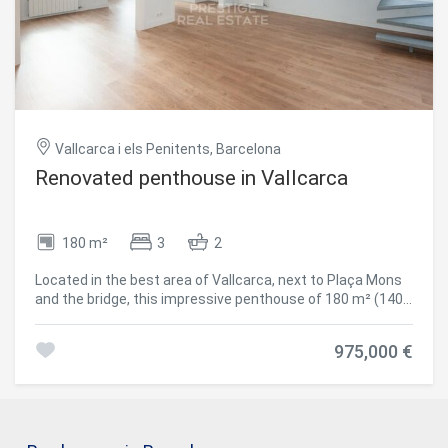
Vallcarca i els Penitents, Barcelona
Renovated penthouse in Vallcarca
180 m²
3
2
Located in the best area of Vallcarca, next to Plaça Mons
and the bridge, this impressive penthouse of 180 m² (140
m2 of floor and 40 m2 of living room) offers you an
unparalleled quality of life with a private terrace of 120 m²
975,000 €
and panoramic views of all Barcelona. The property has an
ideal distribution: -3 bedrooms: a large suite with bathroom
and shower, a double bedroom and a single bedroom. -2
bathrooms: the suite with shower and another complete
with bathtub. -Large kitchen, functional and bright. -Living-