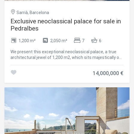
#ref:CBES2909
Sarrià, Barcelona
Exclusive neoclassical palace for sale in
Pedralbes
1,200 m²
2,050 m²
7
6
We present this exceptional neoclassical palace, a true
architectural jewel of 1,200 m2, which sits majestically on
an impressive plot of 2,000 m2 in the prestigious
residential area of Pedralbes, adjacent to the Sarrià
14,000,000 €
neighbourhood in Barcelona. This property offers
dreamlike panoramic views of the city, the sea and the
surrounding mountains, creating an atmosphere of
serenity and beauty. Distributed over four floors, the
mansion offers an elegant and spacious living space: On
the main floor, there are various refined living rooms, which
convey a cosy and luxurious atmosphere. The fully
equipped kitchen opens to the living room. Guest toilet.
The first floor houses spacious suites, each with large
south-facing terraces, offering panoramic sea views. The
first floor features several additional rooms and offers