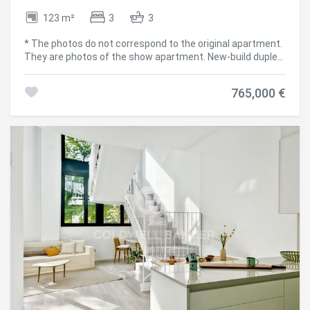
functionality, and quality of life in one of the most
123 m²
3
3
emblematic neighborhoods of Barcelona. Contact us now
for more information and a personalized viewing! The sale
* The photos do not correspond to the original apartment.
price does not include taxes or expenses derived from the
They are photos of the show apartment. New-build duplex
purchase, which, in accordance with current regulations,
with swimming pool and optional parking in Gràcia,
are payable by the buyer: (i) in resale properties, Property
Barcelona. Discover this exclusive new-build duplex
Transfer Tax (ITP) according to the applicable rate in the
765,000 €
apartment located in one of the residential areas of
Autonomous Community; (ii) in new-build properties, VAT
Gràcia, where contemporary design blends seamlessly
and Stamp Duty (AJD) according to current regulations;
with the tranquility of a charming neighborhood. The
(iii) notary and land registry fees; and (iv) administrative
property stands out for its modern and bright
costs if applicable. Availability to be agreed. The offer is
architecture, featuring large windows that flood the
subject to price changes or withdrawal from the market
interiors with natural light and create a warm and elegant
without prior notice. The information provided, including
atmosphere. The open-plan living and dining area
surface areas, is for guidance purposes only. Real estate
integrates harmoniously with the kitchen, offering a
brokerage fees will be assumed by the corresponding
functional and welcoming space ideal for everyday living
party according to the signed agreement. Detailed and
and entertaining guests. The duplex layout provides
personalized information will be provided to any interested
spaciousness, privacy, and a unique sense of home. The
party prior to the payment of any deposit, in accordance
property offers three bedrooms, designed to ensure
with applicable national and regional regulations.
comfort and versatility, perfect for families as well as
#ref:CBES2908 (2)
those seeking additional space for remote work or guests.
In addition, it features a pleasant outdoor area, ideal for
enjoying the Mediterranean climate all year round. The
building offers a communal area with a swimming pool, an