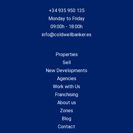
Master bedroom with dressing room Fully equipped
kitchen + breakfast area Multiple terraces with favorable
+34 935 950 135
orientation Multipurpose room with fireplace Office with
Monday to Friday
fireplace and private bathroom Garage + outdoor parking
Luxury finishes, air conditioning, heating, electric blinds 24h
09:00h - 18:00h
security system and 5G Wi-Fi #ref:CBE01272
info@coldwellbanker.es
Properties
Sell
New Developments
Agencies
Work with Us
Franchising
About us
Zones
Blog
Contact