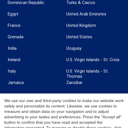
Dominican Republic
Turks & Caicos
Egypt
United Arab Emirates
France
United Kingdom
Grenada
United States
India
Uruguay
Ireland
U.S. Virgin Islands - St. Croix
Italy
U.S. Virgin Islands - St.
Thomas
Jamaica
Zanzibar
We use our own and third-party cookies to make our website work
safely and personalize its content. Likewise, we use cookies to
measure and obtain data on your navigation and to adjust
© 2026 Coldwell Banker. All Rights Reserved. Coldwell Banker and the
advertising to your tastes and preferences. Press the "Accept all"
Coldwell Banker logos are trademarks of Coldwell Banker Real Estate
button to confirm that you have read and accepted the
LLC. Each office is independently owned and operated.
information presented. To manage or disable these cookies, click