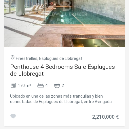
Finestrelles, Esplugues de Llobregat
Penthouse 4 Bedrooms Sale Esplugues
de Llobregat
170 m²
4
2
Ubicado en una de las zonas más tranquilas y bien
conectadas de Esplugues de Llobregat, entre Avinguda
dels Traginers y Profesor Barraquer, este espectacular
ático redefine el concepto de vivir bien. Una propiedad
2,210,000 €
única que combina amplitud, luz natural y una terraza
extraordinaria pensada para disfrutarla todo el año. La