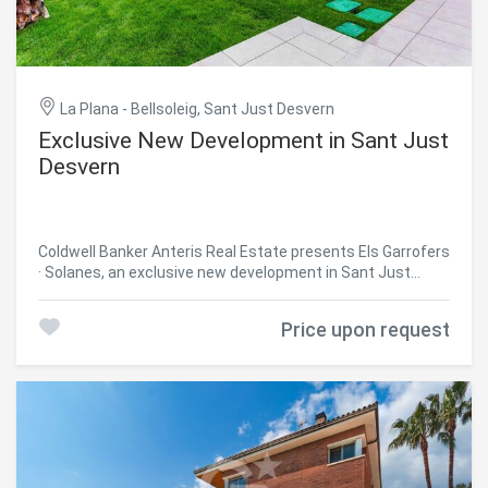
privacy, and an absolutely tranquil setting. #ref:CBES2919
La Plana - Bellsoleig, Sant Just Desvern
Exclusive New Development in Sant Just
Desvern
Coldwell Banker Anteris Real Estate presents Els Garrofers
· Solanes, an exclusive new development in Sant Just
Desvern, one of the most coveted and highly regarded
residential areas of the Baix Llobregat, just minutes from
Price upon request
the center of Barcelona. The homes offer 125 m² of
usable interior space and an intelligent, light-filled layout
that makes the most of natural light throughout the day.
The magnificent 53 m² living-dining-kitchen area opens
onto the exterior, perfect for family life and entertaining.
The layout is completed by three spacious bedrooms, a
cozy independent study, and three full bathrooms. The
elegant master suite features a private en-suite