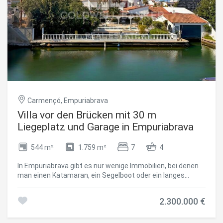
Alarmanlage, Gegensprechanlage, elektrisches Tor. Eine
neue, schlüsselfertige Immobilie an der Costa Brava in
Empuriabrava - einem der begehrtesten Reiseziele im Alt
Empordà für den Kauf eines Haupt- oder Zweitwohnsitzes.
#ref:CBLX021030
Carmençó, Empuriabrava
Villa vor den Brücken mit 30 m
Liegeplatz und Garage in Empuriabrava
544 m²
1.759 m²
7
4
In Empuriabrava gibt es nur wenige Immobilien, bei denen
man einen Katamaran, ein Segelboot oder ein langes
Motorboot direkt am Grundstück anlegen kann. Diese Villa
bietet diese Möglichkeit, da sie vor den Brücken liegt - der
2.300.000 €
Grenze, die den Tiefgang und die maximale Höhe in den
Kanälen bestimmt. Ein 30 Meter langer Liegeplatz mit
direktem Zugang zum Kanal und eine 10 x 4 m große