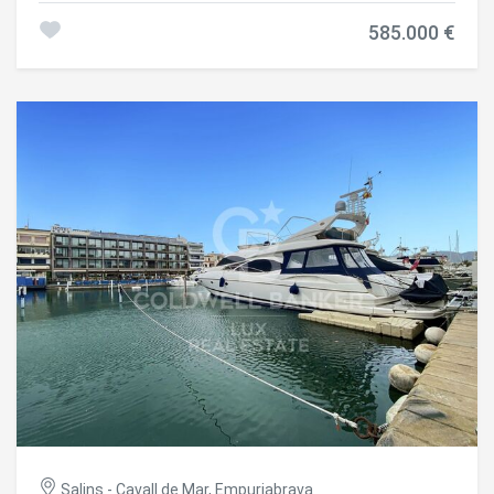
verfügt über drei Etagen mit einer 48 m2 großen
585.000 €
Dachterrasse mit einem gigantischen Ausblick, Garage
und Aufzug. Außerdem gibt es noch drei
Doppelschlafzimmer (davon eines im Erdgeschoss), zwei
komplette Bäder und einer separaten Toilette, Terrassen
und einen Balkon. Mit Sonnenausrichtung nach Süden,
seitlichem Meerblick von der zweiten und dritten Etage
aus und Ausstattungsmerkmalen wie moderne
Aluminiumfenster, Keramikböden, offener und
ausgestatteter Küche, Heizung mit Wärmepumpe und
eversibler Klimaanlage ist diese Immobilie perfekt, um die
Strände und jeden Winkel der Costa Brava zu genießen. Es
verfügt auch über eine vorinstallierte Alarmanlage, einer
Pre-installation für ein Jacuzzi und LED-Innenbeleuchtung.
Empuriabrava, bekannt als das 'spanische und/oder
katalanische Venedig', ist ein Küstenjuwel an der Costa
Brava. Mit seinem verschlungenen Kanalnetz, den schönen
Stränden und dem einzigartigen mediterranen Charme ist
Empuriabrava ein ideales Ziel für alle, die einen
entspannten Lebensstil am Meer an der spanischen Costa
Brava suchen. Genießen Sie die Restaurants, Geschäfte
und Wassersportmöglichkeiten und tauchen Sie ein in die
natürliche und kulturelle Schönheit dieses charmanten
Salins - Cavall de Mar, Empuriabrava