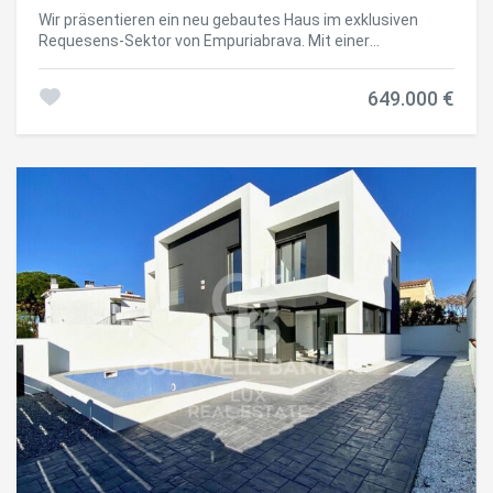
Wir präsentieren ein neu gebautes Haus im exklusiven
Requesens-Sektor von Empuriabrava. Mit einer
Südwestausrichtung genießt dieses Anwesen den ganzen
Tag über reichlich natürliches Licht, das eine warme und
649.000 €
einladende Atmosphäre schafft. Dieses Haus entfaltet
sich auf drei Ebenen. Im Souterrain finden Sie einen großen
zusätzlichen Bereich, ideal, um ihn an Ihre Bedürfnisse
anzupassen, sei es als Spielzimmer, privates
Fitnessstudio oder Heimkino. Das Erdgeschoss empfängt
Sie mit einem Designer-Schlafzimmer, einem eleganten
Flur, einer offenen Küche, einem geräumigen Wohn-
Essbereich, der zum Herzstück des Hauses wird, und
einem Badezimmer. Im ersten Stock finden Sie drei
Schlafzimmer, die jeweils in einem raffinierten Stil
gestaltet sind, und zwei Badezimmer, die maximalen
Komfort und Privatsphäre bieten. Auf einem großzügigen
Grundstück von 253,50 Quadratmetern gelegen, umfasst
dieses neu gebaute Haus an der Costa Brava 162,20
Quadratmeter Wohnfläche. Das 2023 erbaute Haus ist ein
Zeugnis zeitgenössischen Designs und verfügt über eine
Gartenterrasse, der perfekte Ort, um das mediterrane
Klima zu genießen, Abendessen im Freien zu veranstalten
und in der Sonne zu entspannen. In Empuriabrava, einer der