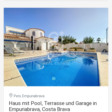
und direktem Zugang zum Außenbereich. Im
Obergeschoss befinden sich drei Schlafzimmer, darunter
eine Mastersuite mit eigenem Bad. Das Haus verfügt
außerdem über ein separates Studio mit Bad und einen
großen Privatparkplatz, der durch eine geschlossene
Garage für ein Auto ergänzt wird. Die Immobilie ist mit
Gaszentralheizung, umkehrbarer Klimaanlage,
Doppelverglasung und elektrischem Tor ausgestattet.
Dieses Haus zum Verkauf in Empuriabrava an der Costa
Brava ist das Zeichen, auf das Sie gewartet haben, um in
Spanien zu investieren. Verlieren Sie keine Zeit mehr und
besuchen Sie dieses schöne Haus. #ref:CBLX02955
Peni, Empuriabrava
Haus mit Pool, Terrasse und Garage in
Empuriabrava, Costa Brava