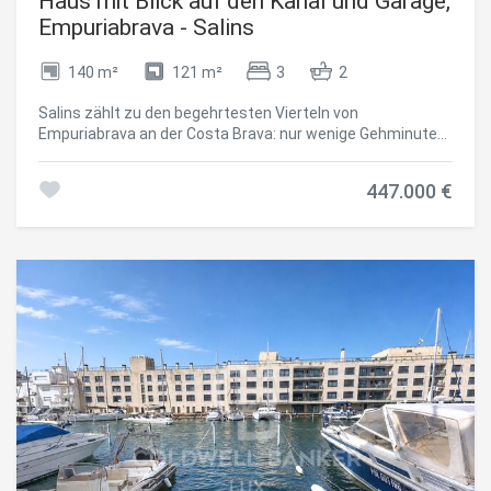
Haus mit Blick auf den Kanal und Garage,
Empuriabrava - Salins
140 m²
121 m²
3
2
Salins zählt zu den begehrtesten Vierteln von
Empuriabrava an der Costa Brava: nur wenige Gehminuten
vom Stadtzentrum, den Geschäften und dem Strand
entfernt, mit direktem Kanalblick. Das Haus verfügt über 3
447.000 €
Schlafzimmer, davon eines mit eigener Terrasse, sowie 2
Badezimmer, ein helles Wohnzimmer und eine separate
Küche. Die Terrasse erweitert den Wohnbereich zum Kanal
hin. Garage und Stellplatz vervollständigen das Anwesen.
Die Lage zentral und zugleich am Wasser macht dieses
Haus zu einer sicheren Wahl als Hauptwohnsitz,
Feriendomizil oder Kapitalanlage im Alt Empordà, nur
wenige Minuten von Roses und der französischen Grenze
entfernt. Zusätzlicher Vorteil: der Bootsanleger von 14 x
4,2 Metern direkt vor dem Haus, vor den Brücken gelegen,
ist separat erwerbbar geeignet für Segelboote mit Mast,
ein Kriterium, das das Angebot in diesem Segment
deutlich einschränkt. #ref:CBLX021037.2