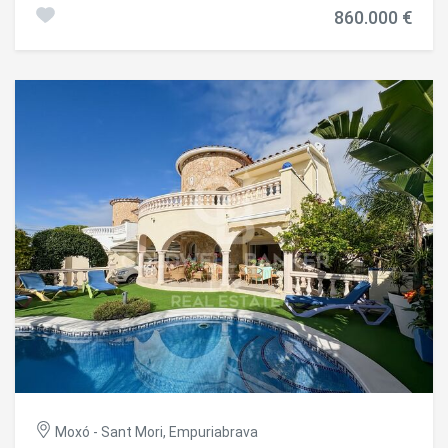
Erdgeschoss verfügt über zwei Schlafzimmer, zwei
860.000 €
Badezimmer, einen hellen Wohnbereich mit Zugang nach
draußen, ein Esszimmer und eine offene Küche. Von der
Terrasse aus gelangt man in den großzügigen Garten, der
ausreichend Platz für den Bau eines Swimmingpools
und/oder einer Entspannungszone bietet. Im
Obergeschoss befindet sich das Hauptschlafzimmer mit
eigenem Bad und direktem Zugang zu einer großen,
sonnigen Terrasse mit viel Privatsphäre. Die Villa verfügt
außerdem über einen 14,5 Meter langen Bootsliegeplatz,
eine geschlossene Garage und mehrere Parkplätze auf
dem Grundstück. Eine gute Investition in Empuriabrava für
diejenigen, die ein Haus in Empuriabrava mit Potenzial
kaufen möchten. #ref:CBLX021012
Moxó - Sant Mori, Empuriabrava