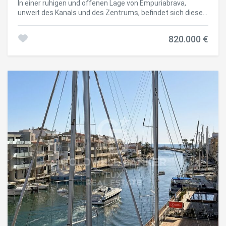
In einer ruhigen und offenen Lage von Empuriabrava,
unweit des Kanals und des Zentrums, befindet sich diese
Villa mit Geschichte und Charakter. Ursprünglich
entworfen von einem der Gründungsarchitekten der
820.000 €
größten Wohnmarina Europas, wurde die Villa in den
letzten Jahren erweitert und modernisiert, wobei ihr
ursprünglicher Stil bewahrt wurde. Sie erfüllt heute alle
Anforderungen des modernen Wohnens. Ein jährlich
mietbarer Liegeplatz kann übernommen werden. Das
Grundstück bietet Privatsphäre und klare Raumaufteilung:
ein rückwärtiger Garten, Außenstellplätze für mehrere
Fahrzeuge sowie ein Poolbereich mit integriertem
Whirlpool. Das Haupthaus erstreckt sich über zwei Etagen.
Im Erdgeschoss befinden sich Rückzugsräume, ein Gäste-
WC, ein Büro sowie ein unabhängiger Anbau mit
Wohnzimmer, offenem Kamin und Küche. Dieser Bereich
eignet sich ideal für Gäste oder als privates Studio. Eine
großzügige Garage rundet das Niveau ab. Im
Obergeschoss öffnet sich der lichtdurchflutete
Wohnbereich mit Wohn-Esszimmer, separater Küche und
zwei gut ausgerichteten Terrassen - eine überdacht, die
andere mit freiem Blick auf den Garten und den Pool.
#ref:CBLX02978