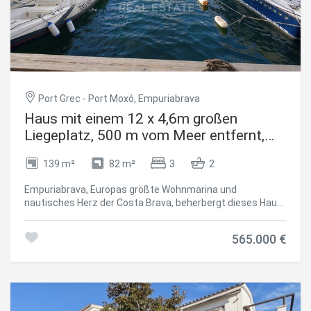
Port Grec - Port Moxó, Empuriabrava
Haus mit einem 12 x 4,6m großen
Liegeplatz, 500 m vom Meer entfernt,
Empuriabrava
139 m²
82 m²
3
2
Empuriabrava, Europas größte Wohnmarina und
nautisches Herz der Costa Brava, beherbergt dieses Haus
mit Lizenz für die touristische Vermietung: konzipiert für
das Bootsleben ebenso wie für die Rentabilität. Der private
565.000 €
Bootsanleger von 12 x 4,6 Metern, nur 500 Meter vom
Meereszugang entfernt, nimmt sowohl Segel- als auch
Cookies ändern
Motorboote auf. Ein privater Parkplatz rundet das
Anwesen ab. Das unabhängige Studio im Erdgeschoss ist
ein zusätzlicher Vorteil: als Unterkunft, separate
Vermietung, oder Raum für Angehörige.Im ersten Stock