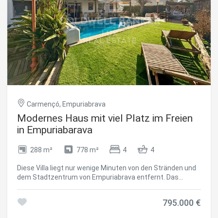
Badezimmer und einer großen Terrasse mit Meerblick. Alle
Räume verfügen über eine Klimaanlage. Dieses
Fischerhaus zum Verkauf in Empuriabrava ist mit einem
aerothermischen System, einer Klimaanlage,
Doppelverglasung und hochwertigen Tischlerarbeiten
ausgestattet. #ref:CBLX02961
Carmençó, Empuriabrava
Modernes Haus mit viel Platz im Freien
in Empuriabarava
288 m²
778 m²
4
4
Diese Villa liegt nur wenige Minuten von den Stränden und
dem Stadtzentrum von Empuriabrava entfernt. Das
Besondere an dieser Villa ist ihr großer Außenbereich, der
mit einer Terrasse, einem Pool und einem Chillout-Bereich
795.000 €
perfekt angelegt ist. Das Erdgeschoss ist ein angenehm
gestalteter Hauptwohnbereich mit einer modernen Küche