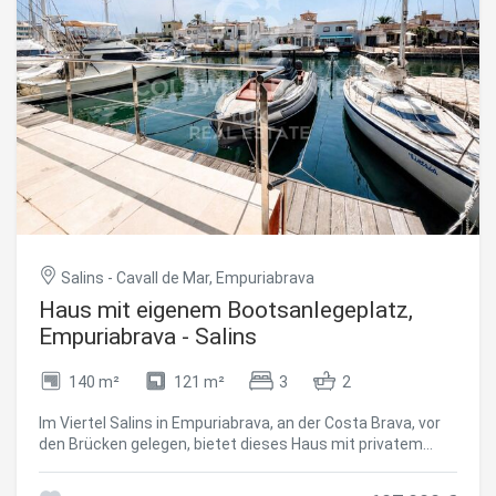
Salins - Cavall de Mar, Empuriabrava
Haus mit eigenem Bootsanlegeplatz,
Empuriabrava - Salins
140 m²
121 m²
3
2
Im Viertel Salins in Empuriabrava, an der Costa Brava, vor
den Brücken gelegen, bietet dieses Haus mit privatem
Liegeplatz von 14 x 4,20 Metern problemlos Platz für ein
Segelboot oder ein Boot mit hohem Tiefgang ein