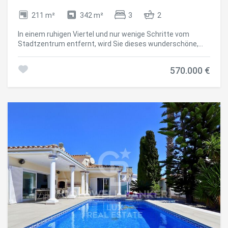
211 m²
342 m²
3
2
In einem ruhigen Viertel und nur wenige Schritte vom
Stadtzentrum entfernt, wird Sie dieses wunderschöne,
typisch für Empuriabrava gebaute Haus mit seinem
markanten Turm durch seine großzügigen Räume und
570.000 €
seine große Terrasse begeistern. In der Nähe des Hafens
genießen Sie einen bequemen Zugang zu den
Bootsliegeplätzen. Gleich am Eingang sorgt ein Tor für
absolute Privatsphäre und öffnet sich zu einem großen
Parkplatz und einer Garage. Ein Wasseranschluss ist hier
vorhanden, um die Außenbereiche leicht zu pflegen. Auf
der linken Seite lädt der Chlorpool mit seiner großen
Terrasse zum Entspannen ein, sei es beim Essen im Freien
oder beim Sonnen auf Liegestühlen. Im Inneren führt ein
Eingangsbereich mit Einbauschränken zu einem
charmanten kleinen Wohnzimmer mit Kamin/Heizeinsatz.
Dieser Raum ist offen gestaltet und führt in ein
gemütliches Esszimmer, eine voll ausgestattete
amerikanische Küche und ein helles Wohnzimmer mit
direktem Zugang zur Terrasse. Die Küche, die sich in
ausgezeichnetem Zustand befindet, verfügt auch über
eine Speisekammer mit Zugang zum Außenbereich hinter