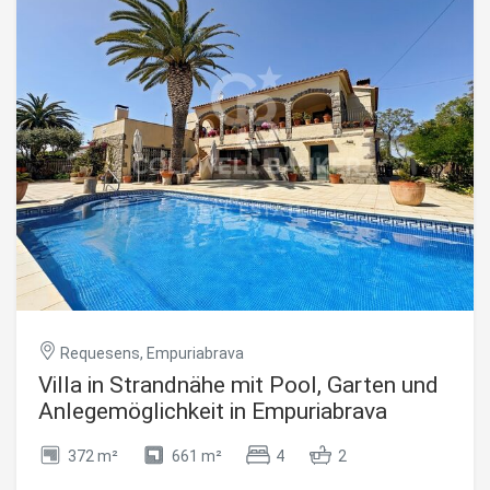
Parkmöglichkeiten. Das separate, voll ausgestattete
Studio bietet Platz für Kinder, Freunde oder Gäste in
absoluter Privatsphäre. Auf einem 585 m² großen
Grundstück in der Nähe eines Yachthafens und des
Stadtzentrums gelegen, vereint das Anwesen angenehme
Räumlichkeiten, einen gepflegten Außenbereich und einen
großen Swimmingpool, der zum Mittelpunkt der
Sommertage wird. #ref:CBLX021001
Requesens, Empuriabrava
Villa in Strandnähe mit Pool, Garten und
Anlegemöglichkeit in Empuriabrava
372 m²
661 m²
4
2