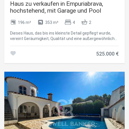
Haus zu verkaufen in Empuriabrava,
hochstehend, mit Garage und Pool
196 m²
353 m²
4
2
Dieses Haus, das bis ins kleinste Detail gepflegt wurde,
vereint Geräumigkeit, Qualität und eine außergewöhnliche
Lage, nur einen Steinwurf vom Stadtzentrum und dem
Strand von Empuriabrava entfernt. Es verfügt über 4
525.000 €
Schlafzimmer, eines im Erdgeschoss und drei im
Obergeschoss, wo Sie ein Badezimmer mit Whirlpool-
Badewanne und einen sonnigen Balkon finden. Die offene,
geräumige und funktionale Küche öffnet sich zum
Wohnzimmer und zur Terrasse. Im Außenbereich befindet
sich ein nierenförmiger Pool, der von einem perfekt
gepflegten tropischen Garten und einer Außendusche
umgeben ist. Im Erdgeschoss wurde ein Gewächshaus
integriert, das je nach Bedarf umgestaltet werden kann:
ein Esszimmer und ein Grillplatz, eine Ruheecke oder ein
ruhiger Arbeitsbereich. Das Anwesen verfügt über eine
geschlossene Garage für ein Fahrzeug, einen Abstellraum
und zusätzlichen Platz, um 3 weitere Autos bequem unter
einer Veranda zu parken, die vor Sonne und Regen schützt.