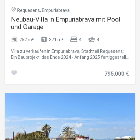
Requesens, Empuriabrava
Neubau-Villa in Empuriabrava mit Pool
und Garage
252 m²
371 m²
4
4
Villa zu verkaufen in Empuriabrava, Stadtteil Requesens:
Ein Bauprojekt, das Ende 2024 - Anfang 2025 fertiggestellt
wird, mit hochwertiger und durchgängiger Ausstattung in
allen Räumen, einer Garage und einer Lage in unmittelbarer
795.000 €
Nähe zum Strand und zum Einkaufsviertel Albères. Auf
einem 371 m² großen Grundstück bietet die Villa 162 m²
Wohnfläche und 252 m² bebaute Fläche. Alle vier
Schlafzimmer verfügen über ein eigenes Bad. In der Küche
fügt sich die zentrale Kochinsel aus Stein in Marmoroptik
nahtlos in den Wohnbereich ein. Der Pool mit Überlauf
öffnet sich über große Schiebefenster direkt auf die mit
großformatigen Fliesen ausgelegte Terrasse, wodurch
eine vollständige Verbindung zwischen dem Innen- und
Außenbereich entsteht. Klimaanlage mit Heiz- und
Kühlfunktion, Doppelverglasung, elektrische Rollläden,