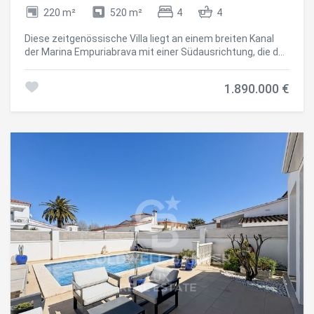
220 m²
520 m²
4
4
Diese zeitgenössische Villa liegt an einem breiten Kanal
der Marina Empuriabrava mit einer Südausrichtung, die den
ganzen Tag über Sonne gewährleistet. Das Grundstück
umfasst 220 m², errichtet auf einem Grundstück von 520
1.890.000 €
m² und ist vollständig möbliert und ausgestattet. Die
Außenseite verfügt über ein beheiztes Salzbecken mit
Gegenstromschwimmen, große Terrassen und einen
Grillbereich mit Bar. Für die Navigation ist ein privater
Liegeplatz von 12 Metern enthalten. Im Inneren ist das
Hauptwohnzimmer dank großer Fenster mit einer offenen
und hellen Küche integriert. Die Immobilie bietet vier
Schlafzimmer, vier Badezimmer und eine zusätzliche
Toilette. Er ist mit reversibler Klimaanlage und
ferngesteuerter Zonenheizung sowie mit Warmwasser
durch aerothermische Energie ausgestattet. Das
Grundstück ist mit einer Garage, einem Außenparkplatz,
einer Alarmanlage und einer Hochgeschwindigkeits-
Internetverbindung ausgestattet. #ref:CBLX021023