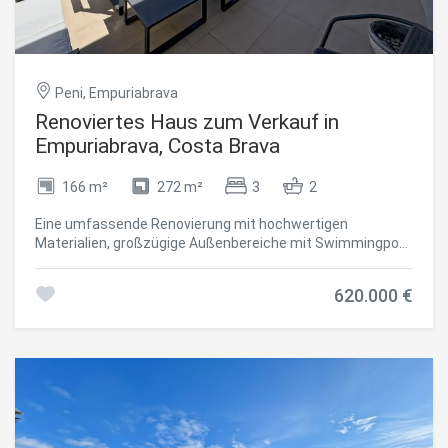
Peni, Empuriabrava
Renoviertes Haus zum Verkauf in
Empuriabrava, Costa Brava
166 m²
272 m²
3
2
Eine umfassende Renovierung mit hochwertigen
Materialien, großzügige Außenbereiche mit Swimmingpool
und eine privilegierte Lage in Empuriabrava, der Stadt mit
dem größten Netz an schiffbaren Kanälen in Europa.
620.000 €
Dieses Haus mit einer bebauten Fläche von 166 m² (137
m² Wohnfläche) verfügt über 3 Schlafzimmer (1 mit
Zugang zu einer Terrasse), 2 Badezimmer mit Dusche,
eine große, zum Wohn- und Esszimmer offene Küche,
mehrere Terrassen, einen Garten, einen ca. 27 m² großen
Pool, eine Garage und Parkplätze für zwei Fahrzeuge.
Sofort bezugsfertig, ohne dass Bauarbeiten oder Eingriffe
erforderlich sind. Das Haus liegt in einem ruhigen und