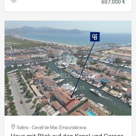
607.000 €
entscheidendes Kriterium für Bootsbesitzer, an einem
Kanal nahe dem Meereszugang. Das nach Südosten
ausgerichtete Wohnzimmer öffnet sich zu Terrasse und
Balkon und grenzt an eine separate, ausgestattete Küche.
Das Haus verfügt über drei Schlafzimmer und zwei
Badezimmer sowie eine Garage und einen Parkplatz. Das
Zentrum von Empuriabrava, Geschäfte und Strand sind
fußläufig erreichbar. Empuriabrava an der Costa Brava ist
bekannt für sein weitläufiges Netz an schiffbaren Kanälen
und den direkten Zugang zum Meer ein bei Bootsbesitzern
im Alt Empordà sehr gefragtes Umfeld. #ref:CBLX021037
Salins - Cavall de Mar, Empuriabrava