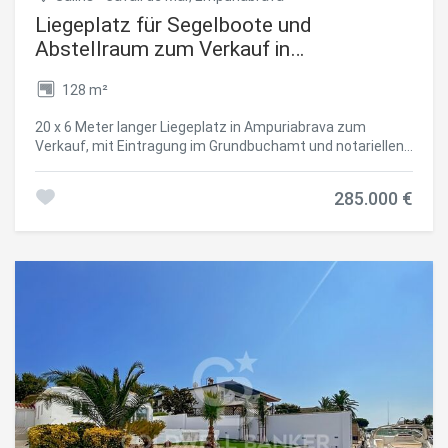
Badeortes. #ref:CBLX02849_A
Liegeplatz für Segelboote und
Abstellraum zum Verkauf in
Empuriabrava
128 m²
20 x 6 Meter langer Liegeplatz in Ampuriabrava zum
Verkauf, mit Eintragung im Grundbuchamt und notariellen
Übergabe. An dieser Anlegestelle findet ein Segel.-oder
Motorboot platz. Das Boot kann eine grösse von 6 Meter
285.000 €
breit und 20 Meter lang haben. Ein biesschen Spielraum
nach vorne gibt es noch. In diesen Preis ist auch ein
Abstellraum (Masse 4,48 x 1,81 mtr.), Wasser.-und
Stromanschluss inbegriffen. Der Liegeplatz befindet sich
in einem ruhigen Hafen, unweit von der Hafenausfahrt
entfernt, im Zentrum Ampuriabravas, ca 150 Meter vom
Strand entfernt. #ref:CBLX06109