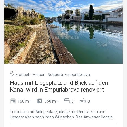
sonnigen Viertel von Empuriabrava, in der Nähe der
Yachthäfen und nur wenige Minuten vom Meer und allen
Annehmlichkeiten entfernt. Gute Anbindung von Frankreich
und zum Flughafen Girona. Empuriabrava ist eine
langfristig lohnende Entscheidung, sowohl als
Hauptwohnsitz als auch als Zweitwohnsitz oder als
Investition für eine langfristige Vermietung.
#ref:CBLX021022
Francolí - Freser - Noguera, Empuriabrava
Haus mit Liegeplatz und Blick auf den
Kanal wird in Empuriabrava renoviert
160 m²
650 m²
3
3
Immobilie mit Anlegeplatz, ideal zum Renovieren und
Umgestalten nach Ihren Wünschen. Das Anwesen liegt an
einem breiten Kanal und ist nach Süden ausgerichtet. Das