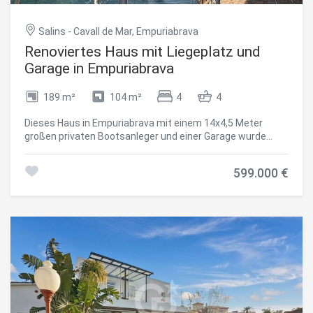
Salins - Cavall de Mar, Empuriabrava
Renoviertes Haus mit Liegeplatz und
Garage in Empuriabrava
189 m²
104 m²
4
4
Dieses Haus in Empuriabrava mit einem 14x4,5 Meter
großen privaten Bootsanleger und einer Garage wurde
komplett renoviert. Nur wenige Gehminuten vom Zentrum
und dem Strand entfernt, liegt es vor den Brücken und
599.000 €
etwa 50 Meter vom Ausgang zum Meer entfernt. Gleich
am Eingang befindet sich ein sicherer Aufzug zu jeder
Etage. Das Erdgeschoss beherbergt eine Garage, ein
Mehrzweckzimmer und ein Badezimmer. Im
Obergeschoss befinden sich zwei helle Schlafzimmer,
eines davon mit Terrasse, die von einem freien Blick
profitieren und zwischen denen sich ein Badezimmer
befindet. Der sehr helle Hauptwohnbereich öffnet sich zu
einer hochwertig ausgestatteten BALAY-Küche und einer
Terrasse mit Blick auf den Kanal. Auf der obersten Ebene
befindet sich eine geräumige Suite mit einem raffinierten