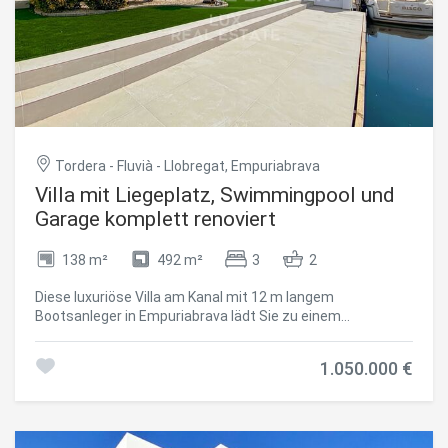
Tordera - Fluvià - Llobregat, Empuriabrava
Villa mit Liegeplatz, Swimmingpool und
Garage komplett renoviert
138 m²
492 m²
3
2
Diese luxuriöse Villa am Kanal mit 12 m langem
Bootsanleger in Empuriabrava lädt Sie zu einem
außergewöhnlichen Wohnerlebnis am Wasser ein. Sie
wurde komplett mit hochwertigen Materialien renoviert
1.050.000 €
und vereint Luxus und Funktionalität in einer idyllischen
Umgebung in Strandnähe. Das Haus öffnet sich zu einem
hellen und luftigen Wohnbereich mit einer offenen,
modernen und voll ausgestatteten Küche, die sich