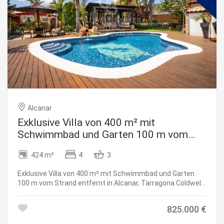
Alcanar
Exklusive Villa von 400 m² mit
Schwimmbad und Garten 100 m vom
Strand entfernt in Alcanar, Tarragona
424 m²
4
3
Exklusive Villa von 400 m² mit Schwimmbad und Garten
100 m vom Strand entfernt in Alcanar, Tarragona Coldwell
Banker Excellence präsentiert exklusiv diese freistehende
Villa von fast 400 m², die nur 100 Meter vom Meer entfernt
825.000 €
liegt, in einem der ruhigsten und privilegiertesten Gebiete
der Küste von Tarragona, zwischen Alcanar und La Ràpita.