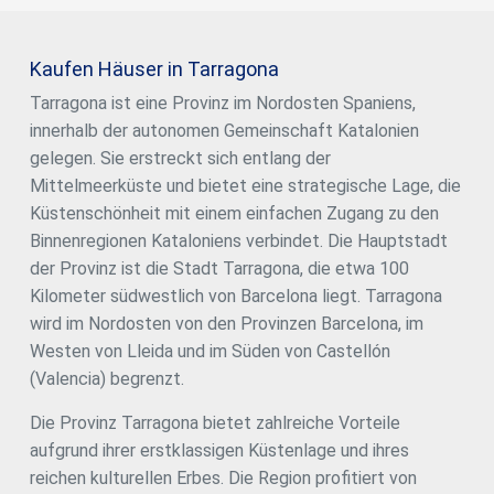
Bauernhaus mit einer Fläche von 88 m², das 1900 erbaut
wurde und den authentischen Charakter der katalanischen
Landarchitektur bewahrt hat. Seine Sanierung bietet
Kaufen Häuser in Tarragona
vielfältige Möglichkeiten: von der Umwandlung in ein
Hauptwohnhaus oder eine Ferienresidenz bis hin zur
Tarragona ist eine Provinz im Nordosten Spaniens,
Nutzung für den ländlichen Tourismus, mit der Option, das
innerhalb der autonomen Gemeinschaft Katalonien
Gebäude gemäß den geltenden Vorschriften zu erweitern.
Die Lage verbindet Ruhe und Nähe: nur wenige Minuten von
gelegen. Sie erstreckt sich entlang der
den Dörfern Pratdip und Mont-roig del Camp und nur 20-30
Mittelmeerküste und bietet eine strategische Lage, die
Autominuten von den Stränden der Costa Dorada entfernt.
Küstenschönheit mit einem einfachen Zugang zu den
Es handelt sich um ein Anwesen mit großem Potenzial,
ideal sowohl für diejenigen, die einen Ort inmitten der Natur
Binnenregionen Kataloniens verbindet. Die Hauptstadt
suchen, als auch für Projekte im Zusammenhang mit
der Provinz ist die Stadt Tarragona, die etwa 100
Agrotourismus, Forstwirtschaft, Ferienvermietung oder
Kilometer südwestlich von Barcelona liegt. Tarragona
der Schaffung eines autarken Anwesens. #ref:CBLX03271
wird im Nordosten von den Provinzen Barcelona, im
Westen von Lleida und im Süden von Castellón
(Valencia) begrenzt.
Die Provinz Tarragona bietet zahlreiche Vorteile
aufgrund ihrer erstklassigen Küstenlage und ihres
reichen kulturellen Erbes. Die Region profitiert von