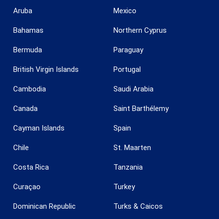
Aruba
Mexico
Bahamas
Northern Cyprus
Bermuda
Paraguay
British Virgin Islands
Portugal
Cambodia
Saudi Arabia
Canada
Saint Barthélemy
Cayman Islands
Spain
Chile
St. Maarten
Costa Rica
Tanzania
Curaçao
Turkey
Dominican Republic
Turks & Caicos
Konfiguration speichern
Alle akzeptieren