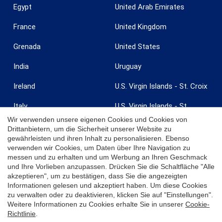
Egypt
United Arab Emirates
France
United Kingdom
Grenada
United States
India
Uruguay
Ireland
U.S. Virgin Islands - St. Croix
Italy
U.S. Virgin Islands - St.
Thomas
Wir verwenden unsere eigenen Cookies und Cookies von
Jamaica
Zanzibar
Drittanbietern, um die Sicherheit unserer Website zu
gewährleisten und ihren Inhalt zu personalisieren. Ebenso
verwenden wir Cookies, um Daten über Ihre Navigation zu
messen und zu erhalten und um Werbung an Ihren Geschmack
und Ihre Vorlieben anzupassen. Drücken Sie die Schaltfläche "Alle
akzeptieren", um zu bestätigen, dass Sie die angezeigten
© 2026 Coldwell Banker. Alle Rechte vorbehalten. Coldwell Banker und
Informationen gelesen und akzeptiert haben. Um diese Cookies
die Coldwell Banker Logos sind Marken von Coldwell Banker Real
zu verwalten oder zu deaktivieren, klicken Sie auf "Einstellungen".
Estate LLC. Jedes Büro ist eigenständig und unabhängig betrieben.
Weitere Informationen zu Cookies erhalte Sie in unserer
Cookie-
Richtlinie
.