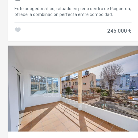
Este acogedor ático, situado en pleno centro de Puigcerdà,
ofrece la combinación perfecta entre comodidad,
funcionalidad y una ubicación inmejorable, con todos los
comercios y servicios a pocos pasos para disfrutar de una
245.000 €
vida práctica y confortable. Al entrar, un agradable pasillo
con armarios empotrados nos conduce a la zona de día,
donde encontramos un luminoso y acogedor salón-
comedor con bonitas vistas a La Tosa. La vivienda cuenta
con una cocina independiente, dos habitaciones exteriores
y un baño completo. Además, dispone de un práctico
espacio destinado a lavadora, secadora y
almacenamiento, aportando un extra de funcionalidad y
orden. El apartamento cuenta con calefacción de gas y,
para mayor comodidad, la finca dispone de ascensor.
INFORMACIÓN AL CONSUMIDOR El precio de venta no
incluye impuestos ni gastos derivados de la compraventa
que, conforme a la normativa vigente, corresponden al
comprador: (i) en viviendas de segunda mano, el Impuesto
sobre Transmisiones Patrimoniales (ITP) según tipo
aplicable en la Comunidad Autónoma; (ii) en viviendas de
obra nueva, el IVA y el Impuesto sobre Actos Jurídicos
Documentados (AJD) según normativa vigente; i aranceles
notariales y registrales; y (iv) gastos de gestoría en caso