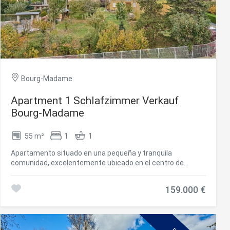
otras disponen de un baño completo adicional. Este
fantástico apartamento se completa con dos plazas de
parking y un trastero, añadiendo practicidad y espacio de
almacenamiento. #ref:CBG2162
Bourg-Madame
Apartment 1 Schlafzimmer Verkauf
Bourg-Madame
55 m²
1
1
Apartamento situado en una pequeña y tranquila
comunidad, excelentemente ubicado en el centro de
Bourg-Madame, lo que permite disfrutar de todos los
servicios esenciales, a pocos minutos a pie. La vivienda
159.000 €
ofrece un luminoso salón-comedor con chimenea, un
espacio ideal para crear un ambiente cálido y agradable
durante los meses fríos. La cocina independiente tipo
office proporciona funcionalidad y comodidad en el día a