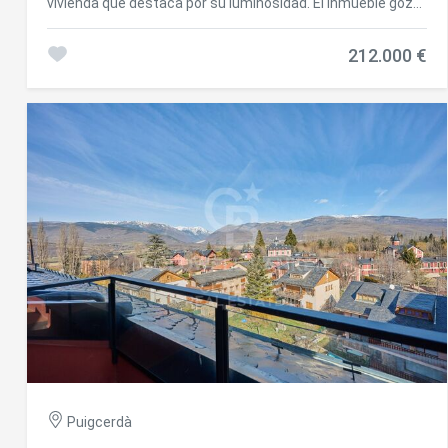
vivienda que destaca por su luminosidad. El inmueble goza
de una magnífica orientación y una amplia terraza que se
convierte en el verdadero corazón de la casa: un espacio
212.000 €
donde disfrutar de las vistas abiertas, el sol y la
tranquilidad. Perfecta para desayunos al aire libre,
momentos de lectura o cenas al atardecer, la terraza
aporta un valor añadido incomparable. En su interior, el
apartamento ofrece un salón-comedor presidido por una
acogedora chimenea, que invita a disfrutar del confort y la
calidez del hogar. Desde aquí se accede directamente a la
terraza, creando una conexión fluida entre interior y
exterior. La cocina, abierta al comedor, ha sido
cuidadosamente diseñada para optimizar el espacio y
aportar un toque moderno y funcional. La zona de noche
cuenta con dos dormitorios luminosos y un baño completo
totalmente renovado con acabados de alta calidad. La
propiedad se completa con un garaje y un trastero,
ofreciendo comodidad y espacio adicional para
almacenamiento. #ref:CBG2135
Puigcerdà