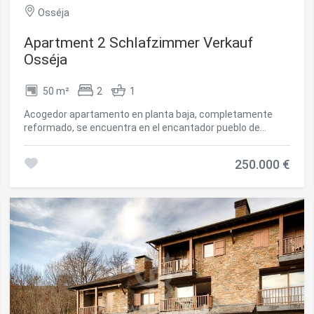
lista para disfrutar en la Cerdaña. #ref:CBG2171
Osséja
Apartment 2 Schlafzimmer Verkauf
Osséja
50 m²
2
1
Acogedor apartamento en planta baja, completamente
reformado, se encuentra en el encantador pueblo de
Osséja, ofreciendo un estilo moderno y funcional. Disfruta
de una gran terraza, perfecta para relajarse al aire libre o
250.000 €
compartir momentos con familiares y amigos. La zona de
día cuenta con un salón-comedor luminoso con acceso
directo a la terraza y una cocina abierta integrada al
comedor, creando un espacio amplio y acogedor. La zona
de noche dispone de dos habitaciones, un baño completo y
un aseo de cortesía para mayor comodidad. El
apartamento se completa con dos plazas de parking y un
trastero. #ref:CBG2163