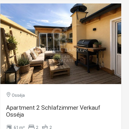
two bedrooms, the master bedroom being highlighted by
its practical built-in wardrobes. For added convenience, the
flat has a full bathroom and a guest toilet. In addition, the
er
property includes a ski storage, an essential element to
comfortably enjoy the days in the snow. An excellent
le zu
Dienstes
opportunity to enjoy the mountains in a privileged
onen des
environment. #ref:CBG2181
rn und
htung
heiten
rs
Osséja
Apartment 2 Schlafzimmer Verkauf
Osséja
61 m²
2
2