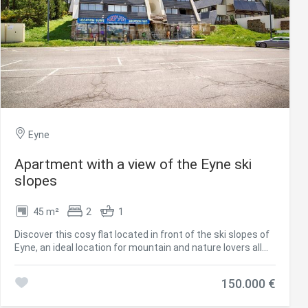
Eyne
Apartment with a view of the Eyne ski
slopes
45 m²
2
1
er aktiv
Discover this cosy flat located in front of the ski slopes of
 unsere
Eyne, an ideal location for mountain and nature lovers all
ion. Der
year round. The house has a bright living-dining room with
 zu
direct access to a pleasant terrace, perfect for enjoying
muss,
150.000 €
the views of the natural environment. The open kitchen
brings functionality and spaciousness to the space. It has