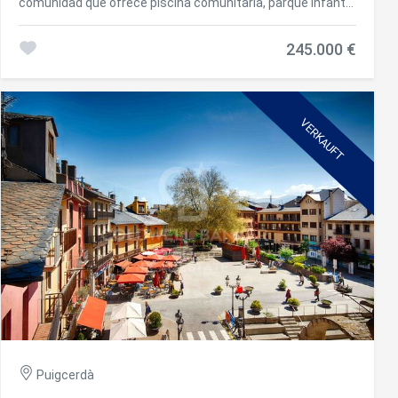
comunidad que ofrece piscina comunitaria, parque infantil
y amplias zonas ajardinadas; esta vivienda brinda el
equilibrio perfecto entre tranquilidad, confort y calidad de
245.000 €
vida. La vivienda destaca por su luminoso salón-comedor
equipado con una acogedora chimenea que crea un
ambiente cálido y confortable. Desde aquí, se accede
directamente a un balcón donde podrás disfrutar de unas
vistas despejadas y relajantes. La cocina es abierta al
VERKAUFT
comedor con una práctica barra pasa-platos. El
apartamento dispone de dos habitaciones dobles. La
principal es tipo suite, con baño privado y acceso a un
segundo balcón, lo que la convierte en un espacio íntimo y
lleno de luz. La segunda habitación también es espaciosa y
cuenta con un baño completo independiente. La vivienda
incluye una plaza de parking y un trastero, ideales para el
almacenamiento y la comodidad diaria. Además, la finca
dispone de ascensor, garantizando fácil acceso a todas
las áreas. #ref:CBG2085
Puigcerdà