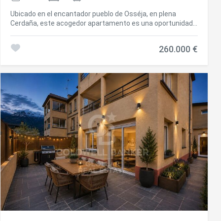
Ubicado en el encantador pueblo de Osséja, en plena
Cerdaña, este acogedor apartamento es una oportunidad
perfecta para quienes buscan tranquilidad, naturaleza y
confort en un entorno privilegiado. La vivienda,
260.000 €
completamente reformada, destaca por su excelente
luminosidad y su cuidada distribución. El corazón del hogar
es un agradable salón-comedor con techos de madera que
aportan calidez y carácter, con salida directa a una
fantástica terraza privada. Este espacio exterior se
convierte en el lugar ideal para relajarse al aire libre,
disfrutar de las vistas o compartir momentos en familia y
con amigos. La cocina, abierta al comedor, está diseñada
para integrarse perfectamente en el espacio, aportando
funcionalidad y modernidad, ideal tanto para el día a día
como para ocasiones especiales. La zona de noche ofrece
el máximo confort, con dos habitaciones bien distribuidas,
una de ellas con prácticos armarios empotrados. La
vivienda dispone además de dos baños completos,
pensados para garantizar comodidad y privacidad. Este
fantástico apartamento se completa con una plaza de
parking y un trastero. #ref:CBG2165