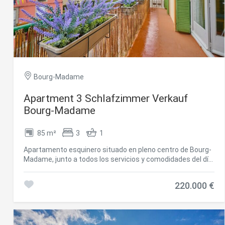
que las otras dos habitaciones cuentan con un baño
completo adicional. Este fantástico apartamento se
completa con una plaza de parking y un práctico trastero.
#ref:CBG2164
Bourg-Madame
Apartment 3 Schlafzimmer Verkauf
Bourg-Madame
85 m²
3
1
Apartamento esquinero situado en pleno centro de Bourg-
Madame, junto a todos los servicios y comodidades del día
a día. La vivienda cuenta con un amplio salón comedor con
chimenea, luminoso, con salida directa a un balcón, ideal
220.000 €
para disfrutar de luz natural durante todo el día. La cocina
es independiente, funcional y bien distribuida. Dispone de
tres habitaciones exteriores, todas con salida a balcón, lo
que aporta una excelente ventilación y luminosidad, y un