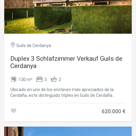
Guils de Cerdanya
Duplex 3 Schlafzimmer Verkauf Guils de
Cerdanya
130 m²
3
2
Ubicado en uno de los enclaves más apreciados de la
Cerdaña, este distinguido tríplex en Guils de Cerdaña
ofrece una experiencia de vida única, donde la luz natural,
las vistas panorámicas y el confort se integran en
620.000 €
perfecta armonía. La vivienda, distribuida en tres plantas,
ha sido concebida para disfrutar de cada espacio con
calma y sofisticación. La planta principal alberga un
elegante salón con chimenea y acceso directo a la terraza,
un entorno ideal para relajarse o recibir invitados en un