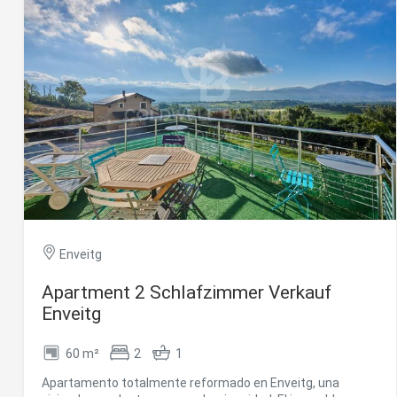
baño completo. Gracias a su ubicación y condición de
esquinero, el apartamento ofrece una sensación de
amplitud y confort difícil de encontrar en el centro. Una
opción ideal tanto como vivienda habitual como segunda
residencia. #ref:CBG2148
Enveitg
Apartment 2 Schlafzimmer Verkauf
Enveitg
60 m²
2
1
Apartamento totalmente reformado en Enveitg, una