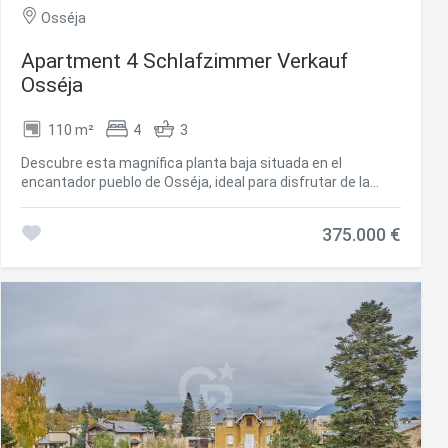
Osséja
Apartment 4 Schlafzimmer Verkauf
Osséja
110 m²
4
3
Descubre esta magnífica planta baja situada en el
encantador pueblo de Osséja, ideal para disfrutar de la
tranquilidad de la Cerdaña sin renunciar al confort. Se trata
de un apartamento esquinero, completamente reformado,
375.000 €
que destaca por su excelente luminosidad y su gran
terraza privada, perfecta para relajarse al aire libre o
compartir momentos en familia. La vivienda ofrece un
amplio y acogedor salón-comedor con salida directa a la
terraza, creando un espacio abierto y muy agradable. La
cocina, moderna y funcional, se integra perfectamente en
el comedor, aportando amplitud y continuidad al conjunto.
La zona de noche está diseñada para el máximo confort,
con cuatro habitaciones dobles, todas ellas con armarios
empotrados. Dos de las habitaciones cuentan con baño en
suite, proporcionando mayor privacidad, mientras que las