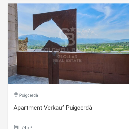
agradable mirador que aporta abundante luz natural y unas
Analy
bonitas vistas, creando una agradable sensación de
amplitud. La cocina abierta, práctica y funcional, se integra
Sie erm
perfectamente en el espacio, favoreciendo una
Website
distribución cómoda y acogedora.La zona de noche
verwend
erstell
dispone de dos habitaciones y un baño completo. La
Verbess
vivienda se completa con un trastero, ideal como espacio
Benutze
adicional de almacenamiento, y una zona de aparcamiento
durch e
comunitaria, aportando un plus de comodidad al día a día.
Una excelente oportunidad para quienes buscan un
apartamento con encanto, luminoso y rodeado de
Market
naturaleza, en una de las poblaciones más apreciadas de
la Cerdanya francesa. #ref:CBG2186
Diese C
persönl
seiner 
auf der
anzeige
Puigcerdà
Apartment Verkauf Puigcerdà
74 m²