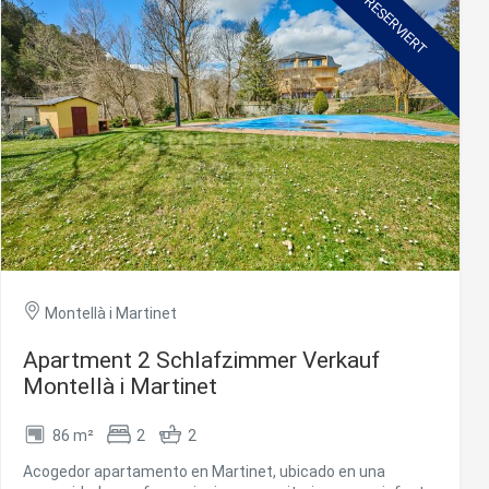
RESERVIERT
día, con espacio suficiente para organizar y preparar las
comidas de manera práctica. El apartamento cuenta con
una habitación, un baño completo y un trastero, perfecto
para disponer de espacio adicional. La comunidad dispone
de una zona ajardinada que aporta un entorno natural y un
toque de tranquilidad al conjunto, ideal para disfrutar del
aire libre sin salir de casa. #ref:CBG2146
Montellà i Martinet
Apartment 2 Schlafzimmer Verkauf
Montellà i Martinet
86 m²
2
2
Acogedor apartamento en Martinet, ubicado en una