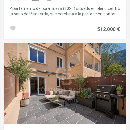
Apartamento de obra nueva (2024) situado en pleno centro
urbano de Puigcerdà, que combina a la perfección confort,
funcionalidad y acabados de alta calidad. Al entrar en la
vivienda, nos recibe un elegante recibidor que da paso a un
512.000 €
pasillo distribuidor que organiza de manera práctica las
distintas estancias. La zona de día destaca por un
luminoso salón-comedor con salida directa a un balcón,
además de contar con chimenea, lo que aporta calidez y un
ambiente acogedor durante todo el año. La cocina, de
concepto abierto, se integra con el comedor mediante una
práctica barra pasaplatos, favoreciendo la amplitud y la
convivencia del espacio. La zona de noche se compone de
tres habitaciones, una de ellas tipo suite con baño privado,
y un segundo baño completo que da servicio a las otras
dos habitaciones, garantizando comodidad para toda la
familia o invitados. La vivienda dispone de sistema de
calefacción por aerotermia, lo que la convierte en una
opción eficiente y sostenible energéticamente, aportando
un importante ahorro en el consumo. Como valor añadido,
incluye plaza de parking y trastero en el mismo edificio,
facilitando el día a día y el almacenamiento. El edificio
cuenta con ascensor, asegurando una accesibilidad
cómoda y sin barreras. Una vivienda moderna, céntrica y