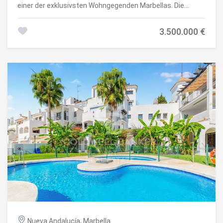
einer der exklusivsten Wohngegenden Marbellas. Die
privilegierte Lage, nur wenige Schritte von der Golden Mile
entfernt, ermöglicht unmittelbaren Zugang zu Luxus-
3.500.000 €
Boutiquen, renommierten Restaurants und traumhaften
Stränden und bietet den Bewohnern die Möglichkeit, den
anspruchsvollen Lifestyle der Stadt in vollen Zügen zu
genießen. Die Wohnung wurde 2024 vollständig renoviert
und besticht durch ein modernes Design mit intelligentem
Grundriss, das Tageslicht maximiert und eine warme,
elegante und äußerst komfortable Atmosphäre schafft.
Die Terrasse ist zweifellos eines der Highlights dieser
Immobilie. Sie wurde sorgfältig gestaltet, um das
mediterrane Klima das ganze Jahr über zu genießen, und
verfügt über einen eleganten Außen-Essbereich sowie
eine komfortable Lounge - perfekt zum Entspannen oder
für geselliges Beisammensein. Die Aussicht auf die Anlage
und die strategische Ausrichtung garantieren den ganzen
Tag über Sonne und schaffen einen idealen Rahmen für
das Leben im Freien. Der direkte Zugang von der Terrasse
zum Wohnbereich und zum Hauptschlafzimmer verstärkt
das Gefühl der Kontinuität zwischen Innen- und
Außenbereich und sorgt für Großzügigkeit und eine
ständige Verbindung zur Natur. Im Inneren besticht die
Nueva Andalucía, Marbella