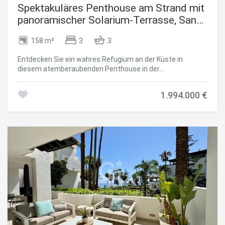
Spektakuläres Penthouse am Strand mit
panoramischer Solarium-Terrasse, San
Pedro Alcántara, Marbella
158 m²
3
3
Entdecken Sie ein wahres Refugium an der Küste in
diesem atemberaubenden Penthouse in der
prestigeträchtigen Urbanisation Bahía Alcántara. Das
Kronjuwel dieses außergewöhnlichen Hauses ist die
1.994.000 €
weitläufige private Sonnenterrasse mit einer Fläche von
über 150 m² - ein luxuriöser Rückzugsort im Freien, der sich
wie ein zweites Zuhause im Himmel anfühlt. Genießen Sie
den atemberaubenden Blick auf das Meer und die Berge,
während Sie sich in der stilvollen Pavillon-Lounge
entspannen, im Whirlpool entspannen, in der voll
ausgestatteten Außenküche mit Grill kochen oder im
Freien unter dem überdachten Essbereich speisen. Mit
reichlich Platz zum Sonnenbaden und Unterhalten ist dies
mediterranes Leben vom Feinsten. Dieses
bemerkenswerte Penthouse wird teilmöbliert angeboten
und verfügt über zwei Tiefgaragenplätze und zwei
Abstellräume. Die Bewohner von Bahía Alcántara genießen
üppige tropische Gärten, ruhige Teiche, einen großen