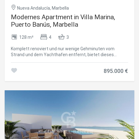
Eigennutzung als auch als Kapitalanlage. #ref:CBSH1193
Nueva Andalucía, Marbella
Modernes Apartment in Villa Marina,
Puerto Banús, Marbella
128 m²
4
3
Konfiguration speichern
Alle akzeptieren
Komplett renoviert und nur wenige Gehminuten vom
Strand und dem Yachthafen entfernt, bietet dieses
moderne Apartment mit vier Schlafzimmern in der
begehrten Wohnanlage Villa Marina das Beste des Lebens
895.000 €
an der Costa del Sol. Die Wohnung befindet sich im
Erdgeschoss einer charmanten, abgeschlossenen Anlage
im andalusischen Stil und verfügt über direkten Zugang zu
den gepflegten, südlich ausgerichteten
Gemeinschaftsgärten und dem Pool. Der offene,
lichtdurchflutete Wohn- und Essbereich mit Zugang zur
Terrasse geht nahtlos in die moderne, voll ausgestattete
Küche mit Einbaugeräten über - ideal für
Familienaufenthalte oder zum Entspannen mit Freunden.
Das Apartment verfügt über vier Schlafzimmer und drei
Badezimmer (zwei en suite), darunter zwei
Hauptschlafzimmer mit Kingsize-Betten, ein