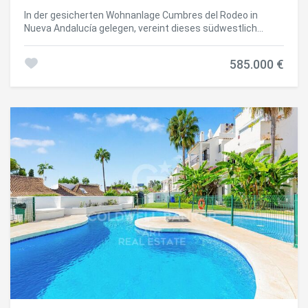
In der gesicherten Wohnanlage Cumbres del Rodeo in
Nueva Andalucía gelegen, vereint dieses südwestlich
ausgerichtete Apartment mediterranen Charme mit
modernen Updates. Die helle Wohnung verfügt über zwei
585.000 €
Schlafzimmer und zwei Bäder, ein großzügiges
Wohnzimmer mit Panoramafenstern und einen
wunderschönen Blick bis nach Gibraltar. Große
Glasschiebetüren führen auf eine überdachte Terrasse
und in den kleinen privaten Garten - ideal für entspannte
Stunden im Freien. Das Hauptschlafzimmer bietet
Einbauschränke, direkten Zugang zur Terrasse und ein
eigenes Bad. Das zweite Schlafzimmer sowie ein neu
renoviertes Gästebad schaffen Flexibilität. Moderne
Annehmlichkeiten wie eine neue Dusche, elektrische
Rollläden und eine frisch installierte Klimaanlage sorgen
für zeitgemäßen Komfort. Die Anlage bietet ein echtes
Resort-Gefühl: ein großer Swimmingpool mit Sommer-
Bademeister, gepflegte Gärten, umlaufende Sicherheit und
Concierge-Service an Wochentagen. Supermarkt,
Wochenmarkt, Geschäfte und der Strand sind zu Fuß
erreichbar, und auch Puerto Banús ist bequem zu
erreichen. Zwei Tiefgaragenstellplätze und ein Aufzug
runden dieses attraktive Angebot ab - ideal sowohl zur