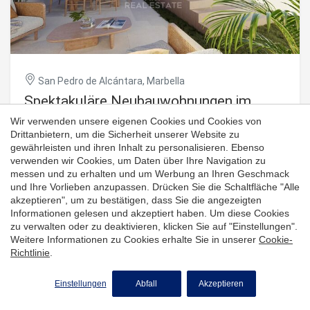
Schlafzimmer mit zwei Einzelbetten und ein praktisches
Etagenzimmer - eine flexible Aufteilung für Familien oder
Gruppen. Der private Innenhof mit Sitzbereich im Schatten
lädt zu Frühstück oder Aperitifs im Freien ein, während der
direkte Zugang zu Garten und Pool ein entspanntes Leben
im Freien ermöglicht. Nur wenige Schritte von La Sala
San Pedro de Alcántara, Marbella
Beach, dem Ocean Club und dem Zentrum von Puerto
Spektakuläre Neubauwohnungen im
Banús entfernt, bietet die Wohnung außerdem sichere
Parkmöglichkeiten innerhalb der Anlage sowie
Herzen von San Pedro, Marbella
Wir verwenden unsere eigenen Cookies und Cookies von
hervorragende Verkehrsanbindungen nach Marbella, San
Drittanbietern, um die Sicherheit unserer Website zu
Pedro und zum Flughafen Málaga. Ob als Ferienimmobilie,
gewährleisten und ihren Inhalt zu personalisieren. Ebenso
Investitionsobjekt oder stilvoller Wohnsitz - diese
verwenden wir Cookies, um Daten über Ihre Navigation zu
schlüsselfertige Immobilie verbindet Raum, Komfort und
Armonía San Pedro ist eine neue und exklusive Anlage mit
messen und zu erhalten und um Werbung an Ihren Geschmack
eine unschlagbare Lage am Meer. #ref:CBSH1189
35 modernen Apartments mit 2 bzw. 3 Schlafzimmern,
und Ihre Vorlieben anzupassen. Drücken Sie die Schaltfläche "Alle
darunter Duplex-Optionen mit privatem Solarium auf dem
akzeptieren", um zu bestätigen, dass Sie die angezeigten
Dach. Dieses Projekt richtet sich an all jene, die Stil,
Informationen gelesen und akzeptiert haben. Um diese Cookies
Von
485.850 €
Komfort und eine erstklassige Lage suchen. Die
zu verwalten oder zu deaktivieren, klicken Sie auf "Einstellungen".
Innenräume sind großzügig und lichtdurchflutet, mit
Weitere Informationen zu Cookies erhalte Sie in unserer
Cookie-
offenem Grundriss, der Wohn- und Essbereich sowie
Richtlinie
.
Küche harmonisch verbindet. Große Fenster öffnen sich zu
weitläufigen Terrassen - ideal zum Entspannen, Genießen
IM ALLEINAUFTRAG
Einstellungen
Abfall
Akzeptieren
der Außenluft und Aussicht. Die Duplex-Wohnungen mit
Solarium bieten zusätzlichen Außenraum, um Sonne zu