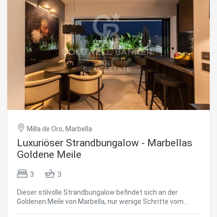
spektakulären 50 m² großen überdachten Terrasse mit
einem 3 × 3 m großen privaten Pool, ideal um Gäste zu
empfangen oder sich unter der andalusischen Sonne zu
entspannen. Umgeben von tropischen Gärten und Infinity-
Pools bietet diese geschlossene Wohnanlage Ruhe, einen
Panoramablick auf das Meer und liegt nur wenige Minuten
vom lebhaften Puerto Banús entfernt. Eine einzigartige
Gelegenheit, einen Rückzugsort der Ruhe zu genießen,
während der Glamour von Marbella nur einen Katzensprung
entfernt ist. #ref:CBSH1268
Milla de Oro, Marbella
Luxuriöser Strandbungalow - Marbellas
Goldene Meile
3
3
Dieser stilvolle Strandbungalow befindet sich an der
Goldenen Meile von Marbella, nur wenige Schritte vom
Meer entfernt. Alle Wohnräume befinden sich im