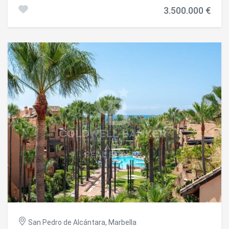
Erdgeschoss und öffnen sich auf eine große private
3.500.000 €
Terrasse mit einer zusätzlichen oberen Terrasse mit
herrlichem Meerblick. Die gesamte bebaute Fläche beträgt
189 qm. Das Anwesen wurde kürzlich komplett mit
hochwertigen Materialien renoviert und kombiniert
mediterranen Außencharme mit einem skandinavisch
inspirierten Interieur und schafft so ein anspruchsvolles
und elegantes Zuhause. Der Komplex bietet direkten
privaten Zugang zum Strand und zur Promenade, perfekt
für einen Spaziergang in Richtung Puerto Banús oder
Marbella, vorbei an ikonischen Sehenswürdigkeiten und
Luxushotels mit renommierten Restaurants. Eine perfekte
Residenz für diejenigen, die ein erstklassiges Leben am
Strand in Marbella suchen. #ref:CBSH1263
San Pedro de Alcántara, Marbella