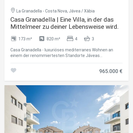
La Granadella - Costa Nova, Jávea / Xàbia
Casa Granadella | Eine Villa, in der das
Mittelmeer zu deiner Lebensweise wird.
173 m²
820 m²
4
3
Casa Granadella - luxuriöses mediterranes Wohnen an
einem der renommiertesten Standorte Jáveas
Willkommen in Casa Granadella, einer außergewöhnlichen
mediterranen Villa, eingebettet in die exklusive
965.000 €
Wohnenklave **La Granadella**, einer der begehrtesten
Küstenadressen Jáveas. Umgeben von
Naturparklandschaft, dramatischen Klippen und
kristallklaren Wassern des Mittelmeers, bietet dieses
wunderschöne Anwesen eine hervorragende Möglichkeit,
ein Zuhause an einem der begehrtesten Orte der Costa
Blanca zu besitzen. Casa Granadella befindet sich auf
einem 820 m² großen Privatgrundstück** mit **173 m²
gebauter Wohnfläche** und vereint perfekt Privatsphäre,
Komfort und den entspannten mediterranen Lebensstil,
für den Jávea international bekannt ist. Ein Zuhause, das