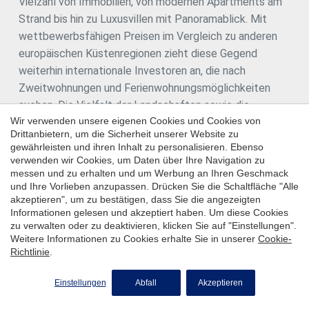
Vielzahl von Immobilien, von modernen Apartments am
Strand bis hin zu Luxusvillen mit Panoramablick. Mit
wettbewerbsfähigen Preisen im Vergleich zu anderen
europäischen Küstenregionen zieht diese Gegend
weiterhin internationale Investoren an, die nach
Zweitwohnungen und Ferienwohnungsmöglichkeiten
suchen. Die Vielfalt der Landschaften sowie die
Wir verwenden unsere eigenen Cookies und Cookies von
hervorragende Luft- und Landanbindung stellen sicher,
Drittanbietern, um die Sicherheit unserer Website zu
dass die Costa Blanca weiterhin ein solides und
gewährleisten und ihren Inhalt zu personalisieren. Ebenso
attraktives Ziel für Immobilieninvestitionen bleibt.
verwenden wir Cookies, um Daten über Ihre Navigation zu
messen und zu erhalten und um Werbung an Ihren Geschmack
und Ihre Vorlieben anzupassen. Drücken Sie die Schaltfläche "Alle
Verwandte Suchanfragen
akzeptieren", um zu bestätigen, dass Sie die angezeigten
Informationen gelesen und akzeptiert haben. Um diese Cookies
Penthouses zum verkauf zum Jávea / Xàbia
zu verwalten oder zu deaktivieren, klicken Sie auf "Einstellungen".
Weitere Informationen zu Cookies erhalte Sie in unserer
Cookie-
Penthouses zum Verkauf in Dénia
Richtlinie
.
Penthouses zum Verkauf in Finestrat
Einstellungen
Abfall
Akzeptieren
Penthouses zum Verkauf in Altea