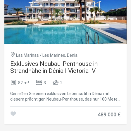
Las Marinas / Les Marines, Dénia
Exklusives Neubau-Penthouse in
Strandnähe in Dénia I Victoria IV
82 m²
3
2
Genießen Sie einen exklusiven Lebensstil in Dénia mit
diesem prächtigen Neubau-Penthouse, das nur 100 Meter
vom Strand und 2 km vom Stadtzentrum entfernt liegt, im
prestigeträchtigen Residencial Victoria IV. Ein Zuhause,
489.000 €
das für diejenigen entworfen wurde, die Wert auf Komfort,
Qualität und Nähe zum Meer legen - ideal als Wohnsitz,
Zweitwohnsitz oder Investition. Dieses elegante