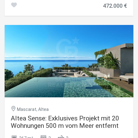
400 metros de la playa y a pocos minutos del centro. La
472.000 €
vivienda, situada en una 4ª planta exterior con ascensor,
cuenta con 4 habitaciones y 3 baños Terraza soleada con
orientación norte-sur Plaza de garaje y trastero incluidos
en el precio Armarios empotrados Aire acondicionado El
edificio ofrece excelentes zonas comunes: piscina, jardín y
cancha de pádel, además de acceso exterior adaptado
para personas con movilidad reducida. Ubicación
privilegiada: supermercado justo enfrente, club de tenis
cercano y fácil conexión con todos los servicios. Una
oportunidad perfecta para quienes buscan una vivienda
cómoda, amplia para descansar y disfrutar cerca del mar.
#ref:CBSA888
Mascarat, Altea
Altea Sense: Exklusives Projekt mit 20
Wohnungen 500 m vom Meer entfernt