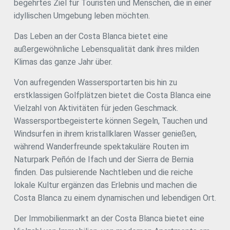
Badewanne. Alle Fenster verfügen über Gitterstäbe, eine
begehrtes Ziel für Touristen und Menschen, die in einer
elegantes Badezimmer mit Dusche und Badewanne sowie
Einbruchsalarmanlage und Überwachungskameras. Das
idyllischen Umgebung leben möchten.
Zugang zu einer privaten Terrasse. Außerdem verfügt das
zweite Haus verfügt über einen offenen Raum, der Küche
Haus über zwei weitere große Schlafzimmer und einen
und Wohnzimmer integriert, sowie ein Badezimmer mit
Das Leben an der Costa Blanca bietet eine
Waschraum mit einem zusätzlichen Bett, was Familien
Dusche. Die Heizung funktioniert mit Pellets. Die
oder Gästen Vielseitigkeit bietet. Draußen lädt das etwa
außergewöhnliche Lebensqualität dank ihres milden
Badezimmer beider Häuser wurden komplett renoviert,
1.000 m² große Grundstück dank seines gepflegten
einschließlich der Rohre. #ref:CBSP920
Klimas das ganze Jahr über.
Gartens, eines prächtigen privaten Beckens und großer
Konfiguration speichern
Alle akzeptieren
Flächen zur Erholung und Erholung, das mediterrane Klima
Von aufregenden Wassersportarten bis hin zu
zu genießen. Das Grundstück verfügt außerdem über
erstklassigen Golfplätzen bietet die Costa Blanca eine
Parkplätze für bis zu fünf Fahrzeuge. Eine exklusive
Residenz, von der aus man wunderbare Ausblicke auf die
Vielzahl von Aktivitäten für jeden Geschmack.
Landschaft genießen und die Ruhe genießen kann, die eine
Wassersportbegeisterte können Segeln, Tauchen und
der attraktivsten Enklaven der Costa Blanca bietet.
Windsurfen in ihrem kristallklaren Wasser genießen,
Kontaktieren Sie uns. Wir organisieren gerne eine
persönliche Besichtigung und zeigen Ihnen das volle
während Wanderfreunde spektakuläre Routen im
Potenzial dieser großartigen Immobilie. #ref:CBS916
Naturpark Peñón de Ifach und der Sierra de Bernia
finden. Das pulsierende Nachtleben und die reiche
lokale Kultur ergänzen das Erlebnis und machen die
Costa Blanca zu einem dynamischen und lebendigen Ort.
Der Immobilienmarkt an der Costa Blanca bietet eine