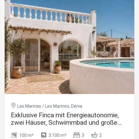
Möglichkeit, zwischen 30 und 36 Häuser zu entwickeln,
was es zu einer idealen Option für Entwickler und
Investoren macht, die ein Wohnprojekt mit großem
Rentabilitätspotenzial in einem der am schnellsten
wachsenden Gebiete der Costa Blanca suchen. Die
ausgezeichnete Lage ermöglicht es Ihnen, alle wichtigen
Dienstleistungen in fußläufiger Entfernung zu genießen,
darunter Geschäfte, Bildungszentren, Freizeitgebiete und
schnelle Verbindungen nach Dénia und den wichtigsten
Verkehrswege. Außerdem sind die Strände von El Verger
nur wenige Autominuten entfernt. Eine Investition mit
großem Entwicklungspotenzial in einer Gemeinde, die sich
ständig ausbaut. Wichtige Merkmale: Stadtgrundstück von
820 m². Möglichkeit, zwischen 30 und 36 Häuser zu bauen.
Südwestliche Ausrichtung. Lage in der Nähe des
Kulturhauses. Eine ausgezeichnete Gelegenheit für
Entwickler und Investoren. Preis: 450.000 €. #ref:CBS923
Las Marinas / Les Marines, Dénia
Exklusive Finca mit Energieautonomie,
zwei Häuser, Schwimmbad und große
Außenbereiche
100 m²
3.100 m²
3
2