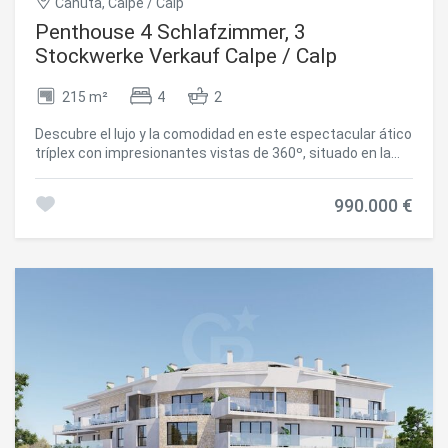
Canuta, Calpe / Calp
Penthouse 4 Schlafzimmer, 3
Stockwerke Verkauf Calpe / Calp
215 m²
4
2
Descubre el lujo y la comodidad en este espectacular ático
tríplex con impresionantes vistas de 360º, situado en la
prestigiosa Urbanización Manzanera*de Calpe. Con **215
m² construidos**, este hogar ofrece un estilo de vida
990.000 €
inigualable, donde la amplitud, la luz natural y el diseño se
combinan a la perfección. En la novena planta, un amplio
hall de entrada da paso a un elegante salón-comedor con
acceso a terraza, un aseo de cortesía y una espaciosa
cocina independiente con terraza-lavadero. La décima
planta alberga cuatro dormitorios con vistas privilegiadas
dos hacia el mar y dos hacia la montaña además de dos
baños completos. El dormitorio principal* se distingue por
su vestidor privado y su baño en suite. La undécima planta
es un auténtico oasis: un espectacular solárium con
vistas a los cuatro puntos cardinales, perfecto para
relajarse, disfrutar del sol mediterráneo y organizar
inolvidables reuniones al aire libre. Este ático se vende