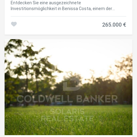
Entdecken Sie eine ausgezeichnete
Investitionsmöglichkeit in Benissa Costa, einem der
begehrtesten Wohngebiete an der Costa Blanca. Dieses
konsolidierte städtische Grundstück von 826 m² bietet die
265.000 €
ideale Umgebung, um eine exklusive, freistehende Villa zu
errichten, umgeben von Natur und eleganten Häusern. Mit
der bereits vom Stadtrat Benissa bestätigten
Baufähigkeit ermöglicht es Ihnen, ein Haus von bis zu 206
m² über zwei Stockwerke zu errichten, mit Platz für
Schwimmbad, Terrassen und Gärten, was Ihnen die
Sicherheit bietet, Ihr Projekt mit vollständiger
städtebaulicher Sicherheit zu entwickeln. Die privilegierte
Lage, nur wenige Minuten von Cala Advocat, Cala Baladrar,
Moraira und Calpe entfernt, vereint Privatsphäre,
Lebensqualität und eine ausgezeichnete Verbindung zu
allen Dienstleistungen. Darüber hinaus macht die hohe
internationale Nachfrage in der Region dieses Grundstück
zu einer großartigen Gelegenheit, sowohl eine
Privatwohnung als auch ein Investitionsprojekt zu
entwickeln. Schlüsselmerkmale -Konsolidiertes
Stadtgrundstück von 826 m² -Bestätigte Bebaubarkeit
von 206 m² auf zwei Stockwerken -Einfamilienhaus -
Maximale Auslastung von 20 % -Direkter Zugang von der
Asphaltstraße -Konsolidiertes gehobenes Wohngebiet -Ein