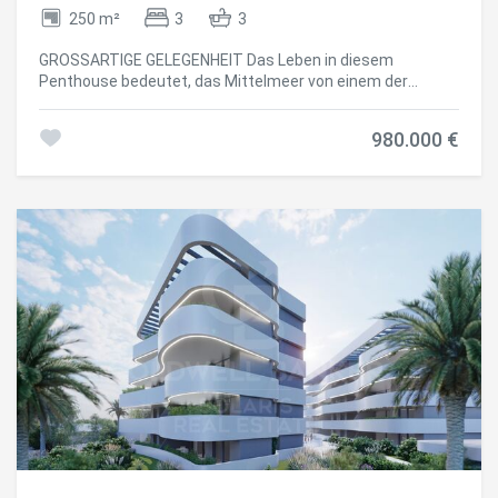
zona de nado cubierta, club social y espacios
250 m²
3
3
multifuncionales para el disfrute de toda la familia. La
propiedad incluye además plaza de garaje y trastero,
GROSSARTIGE GELEGENHEIT Das Leben in diesem
aportando un extra de comodidad y funcionalidad. Precio
Penthouse bedeutet, das Mittelmeer von einem der
total del conjunto: 740.000 € (Vivienda + plaza de garaje +
exklusivsten Standorte der Costa Blanca aus zu genießen.
trastero) Una oportunidad única para adquirir una de las
Dieses beeindruckende Penthouse, gelegen in der
viviendas más amplias y exclusivas de esta prestigiosa
980.000 €
prestigeträchtigen Urbanisierung Los Almendros-Altea
promoción de obra nueva en Jávea. #ref:CBS903
Hills, vereint Eleganz, Weite und unvergleichliche Ausblicke
auf das Meer, die Bucht von Altea und die Skyline von
Benidorm. Schlüsselmerkmale Oberfläche von 250 m²
Schlafzimmer: 3 (eines mit Umkleideraum und 15 m²
privater Terrasse) Badezimmer: 3 mit Whirlpool Garage: für
2 Fahrzeuge Anordnung und Flächen Ein geräumiges und
helles Wohnzimmer mit Panoramafenster und Kamin
öffnet sich zu einer der Hauptterrassen und ist ideal, um
die atemberaubenden Meerblicke zu genießen. Der
Speisesaal, der an eine voll ausgestattete Küche
angeschlossen ist, bietet Zugang zu einer weiteren
Terrasse mit Grillplatz und halb überdachter Fläche zum
ganzjährigen Genießen. Das Hauptschlafzimmer bietet ein
Cookies ändern
großes Ankleidezimmer, ein eigenes Badezimmer und
direkten Zugang zu einer privaten Terrasse mit endlosen
Ausblicken aufs Mittelmeer. Details und Oberflächen