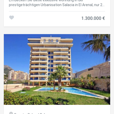
und Komfort. Das Innen-Außen-Konzept wird dank seiner
prestigeträchtigen Urbanisation Salacia in El Arenal, nur 2
Außenbereiche maximal verbessert, wodurch eine
Gehminuten vom Strand entfernt. Ein einzigartiges
natürliche Verbindung zwischen Innen- und Außenbereich
Anwesen, das Eleganz, Geräumigkeit und eine
entsteht und das mediterrane Wohnerlebnis auf ein neues
1.300.000 €
unschlagbare Lage am Meer vereint. Das Anwesen bietet 4
Niveau gehoben wird. Der Wohnkomplex bietet vollständige
geräumige Schlafzimmer und 3 moderne Badezimmer, die
Resort-ähnliche Einrichtungen: Gemeinschaftspool mit
alle mit hochwertigen Materialien und einem zeitgemäßen
unterschiedlichen Bereichen Hallen- und Außengymnastik
Geschmack gestaltet sind. Seine ausgewogene und helle
mit Cross-Training- und Calisthenics-Bereichen Bereich
Aufteilung schafft eine einladende Atmosphäre, die
Yoga, Meditation und Wellness Spa mit Whirlpool, Sauna
sowohl für den gewöhnlichen Aufenthalt als auch für lange
und kaltem Erholungsbereich Kinderbereich und Räume für
Aufenthalte am Meer ideal ist. Hervorzuheben ist die
Familienveranstaltungen Große private Gartenflächen
beeindruckende 20 m² große Terrasse, die sich perfekt
Beinhaltet Schwimmbad und privaten Garten Das
zum Entspannen, Sonnenbaden oder zum Teilen
Grundstück umfasst außerdem einen Garagenplatz und
unvergesslicher Momente im Freien eignet. Die
einen Lagerraum im Keller mit direktem Zugang per Aufzug
Urbanisation Salacia ist ein Synonym für Komfort und
sowie einen Fahrradbereich und ein
Exklusivität und bietet eine ruhige und sichere Umgebung,
Videoüberwachungssystem. Mit einer Gesamtfläche von
nur wenige Schritte von Geschäften, Restaurants, Cafés
173,23 m² bietet dieses Anwesen eine einzigartige
und allen Dienstleistungen entfernt, die die Gegend von
Gelegenheit, ein exklusives Zuhause mit einem privaten
Arenal bietet. Eine außergewöhnliche Gelegenheit, ein
Solarium in einer der begehrtesten Enklaven im
Haus in einer der begehrtesten Lagen in Javea zu
Mittelmeerraum zu genießen. Das Marina Beach
erwerben, wo der mediterrane Lebensstil vom Feinsten
Residential ist nicht nur ein Zuhause, sondern eine
gelebt wird. #ref:CBS705
Lebensweise. #ref:CBS836