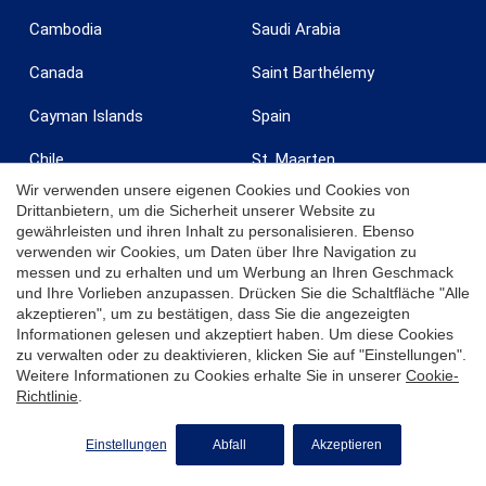
Cambodia
Saudi Arabia
Canada
Saint Barthélemy
Cayman Islands
Spain
Chile
St. Maarten
Wir verwenden unsere eigenen Cookies und Cookies von
Costa Rica
Tanzania
Drittanbietern, um die Sicherheit unserer Website zu
gewährleisten und ihren Inhalt zu personalisieren. Ebenso
Curaçao
Turkey
verwenden wir Cookies, um Daten über Ihre Navigation zu
messen und zu erhalten und um Werbung an Ihren Geschmack
Dominican Republic
Turks & Caicos
und Ihre Vorlieben anzupassen. Drücken Sie die Schaltfläche "Alle
akzeptieren", um zu bestätigen, dass Sie die angezeigten
Egypt
United Arab Emirates
Informationen gelesen und akzeptiert haben. Um diese Cookies
zu verwalten oder zu deaktivieren, klicken Sie auf "Einstellungen".
Weitere Informationen zu Cookies erhalte Sie in unserer
Cookie-
France
United Kingdom
Richtlinie
.
Grenada
United States
Einstellungen
Abfall
Akzeptieren
India
Uruguay