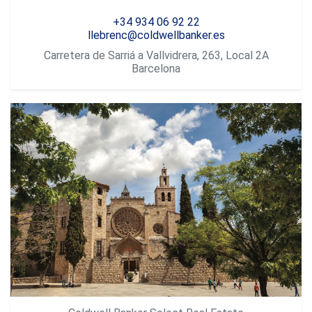
+34 934 06 92 22
Diese Cookies werden verwendet, um Informationen über
die Präferenzen und persönlichen Entscheidungen des
llebrenc@coldwellbanker.es
Benutzers durch die kontinuierliche Beobachtung seiner
Carretera de Sarriá a Vallvidrera, 263, Local 2A
Surfgewohnheiten zu speichern. Dank ihnen können wir
die Surfgewohnheiten auf der Website kennen und
Barcelona
Werbung in Bezug auf das Surfprofil des Benutzers
anzeigen.