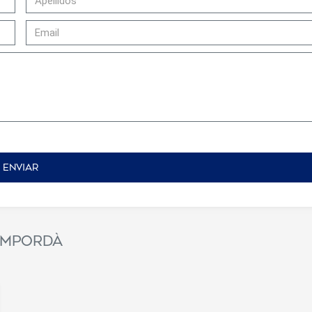
ENVIAR
icar cookies
as y funcionales
Siempre 
 Empordà
io web utiliza Cookies propias para recopilar información con la finalida
 nuestros servicios. Si continua navegando, supone la aceptación de la
ción de las mismas. El usuario tiene la posibilidad de configurar su nav
o, si así lo desea, impedir que sean instaladas en su disco duro, aunq
tener en cuenta que dicha acción podrá ocasionar dificultades de nav
ágina web.