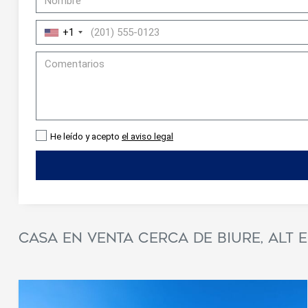
+1
He leído y acepto
el aviso legal
Modif
Técnic
Casa en venta cerca de Biure, Alt
Este sit
mejorar
instala
pudiend
deberá 
de la p