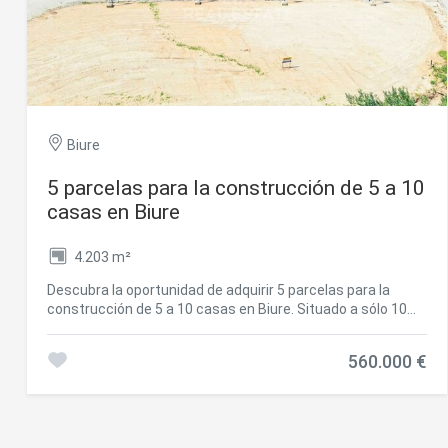
Biure
5 parcelas para la construcción de 5 a 10
casas en Biure
4.203 m²
Descubra la oportunidad de adquirir 5 parcelas para la
construcción de 5 a 10 casas en Biure. Situado a sólo 10
km de Figueres, a 18 km de la frontera francesa, a 35
minutos de Girona y a 45 minutos del aeropuerto, el pueblo
560.000 €
catalán de Biure goza de una ubicación ideal. Cada parcela
permite la construcción de viviendas de hasta 330 m²,
ofreciendo la posibilidad de edificar una o dos casas de dos
plantas adosadas. Disfrutan de vistas panorámicas a la
montaña y de una excelente exposición al sol. Las parcelas