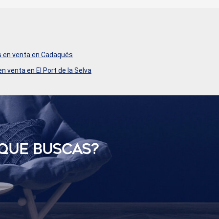
 en venta en Cadaqués
n venta en El Port de la Selva
 QUE BUSCAS?