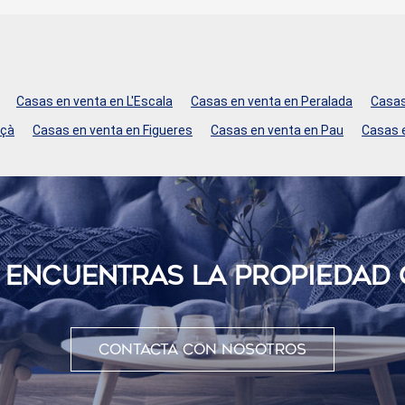
Casas en venta en L'Escala
Casas en venta en Peralada
Casas
nçà
Casas en venta en Figueres
Casas en venta en Pau
Casas e
O ENCUENTRAS LA PROPIEDAD
Contacta con nosotros