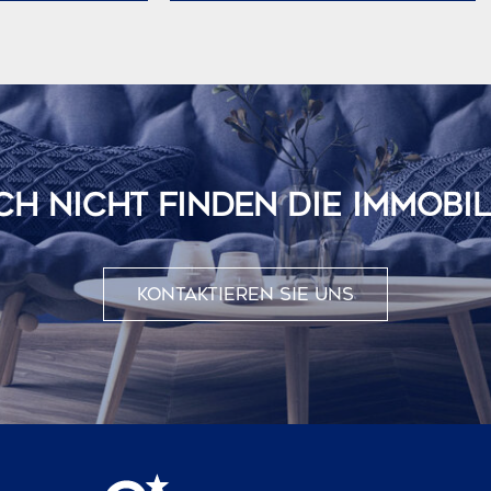
Hauses verfügt über eine große offene Terrasse und einen
privaten Swimmingpool. Es gibt auch eine Außendusche,
einen traditionellen Gartenbereich, 2 kleine Teiche, einen
Kinderspielplatz und einen Grill, die einen idealen Raum für
den Genuss im Freien bieten. #ref:CBS351
H NICHT FINDEN DIE IMMOBILI
Kontaktieren Sie uns