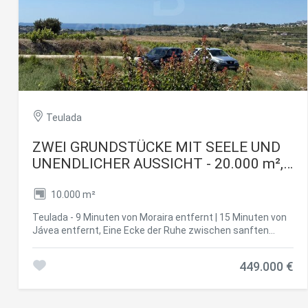
Teulada
Cook
ZWEI GRUNDSTÜCKE MIT SEELE UND
UNENDLICHER AUSSICHT - 20.000 m²,
Techni
aufgeteilt in zwei Grundstücke von je
10.000 m²
Diese W
10.000 m²
Dienste
Benutze
Teulada - 9 Minuten von Moraira entfernt | 15 Minuten von
verhind
Jávea entfernt, Eine Ecke der Ruhe zwischen sanften
dass di
Hügeln und offenen Horizonten. Von diesen Grundstücken
aus können Sie die Landschaft, den Himmel und das
449.000 €
Mittelmeer atmen. Die Umgebung ist einfach magisch:
Analy
Geräumigkeit, Privatsphäre, Natur und ein Panoramablick,
der einem den Atem raubt. Freier Blick auf die Weinberge,
Sie erm