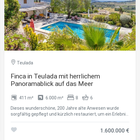
ies ändern
Teulada
Finca in Teulada mit herrlichem
k und Funktional
Imm
Panoramablick auf das Meer
ebsite verwendet eigene Cookies, um Informationen zu sammeln, um
 zu verbessern. Wenn Sie weiter surfen, akzeptieren Sie deren Installat
411 m²
6.000 m²
8
6
r hat die Möglichkeit, seinen Browser zu konfigurieren und auf Wunsch
ern, dass er auf seiner Festplatte installiert wird, obwohl er bedenken 
Dieses wunderschöne, 200 Jahre alte Anwesen wurde
es zu Schwierigkeiten beim Navigieren auf der Website führen kann.
sorgfältig gepflegt und kürzlich restauriert, um ein Erlebnis
von unvergleichlichem Komfort und Ruhe zu bieten. Seine
tik und Anpassung
privilegierte Lage garantiert einen Panoramablick auf das
1.600.000 €
Meer und die Berge, mit einer perfekten Südausrichtung,
öglichen die Beobachtung und Analyse des Verhaltens der Nutzer dies
die das ganze Jahr über einen warmen und sonnigen