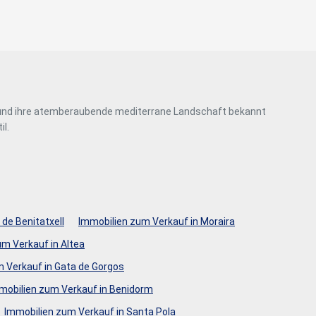
le zu
Dienstes
onen des
rn und
äre und ihre atemberaubende mediterrane Landschaft bekannt
l.
htung
heiten
rs
 de Benitatxell
Immobilien zum Verkauf in Moraira
m Verkauf in Altea
 Verkauf in Gata de Gorgos
mobilien zum Verkauf in Benidorm
Immobilien zum Verkauf in Santa Pola