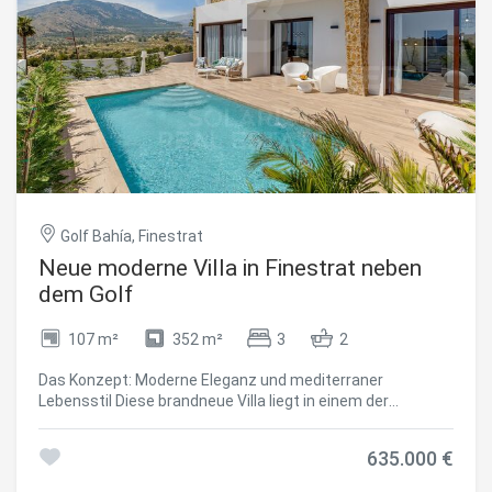
Golf Bahía, Finestrat
Neue moderne Villa in Finestrat neben
dem Golf
107 m²
352 m²
3
2
Das Konzept: Moderne Eleganz und mediterraner
Lebensstil Diese brandneue Villa liegt in einem der
begehrtesten und am schnellsten wachsenden Gegenden
der Costa Blanca und besticht durch ein deutlich
635.000 €
modernes Design und ist eine Einladung zu Komfort und
Gelassenheit. Gebaut mit hochwertigen Materialien und