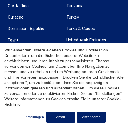
Costa Rica
Tanzania
Curaçao
Turkey
Dominican Republic
Turks & Caicos
Egypt
United Arab Emirates
Wir verwenden unsere eigenen Cookies und Cookies von
France
United Kingdom
Drittanbietern, um die Sicherheit unserer Website zu
gewährleisten und ihren Inhalt zu personalisieren. Ebenso
Grenada
United States
verwenden wir Cookies, um Daten über Ihre Navigation zu
messen und zu erhalten und um Werbung an Ihren Geschmack
India
Uruguay
und Ihre Vorlieben anzupassen. Drücken Sie die Schaltfläche "Alle
akzeptieren", um zu bestätigen, dass Sie die angezeigten
Ireland
U.S. Virgin Islands - St. Croix
Informationen gelesen und akzeptiert haben. Um diese Cookies
zu verwalten oder zu deaktivieren, klicken Sie auf "Einstellungen".
Italy
U.S. Virgin Islands - St.
Weitere Informationen zu Cookies erhalte Sie in unserer
Cookie-
Thomas
Richtlinie
.
Jamaica
Zanzibar
Einstellungen
Abfall
Akzeptieren