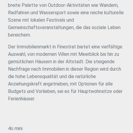
breite Palette von Outdoor-Aktivitäten wie Wandern,
gegen Aufpreis hinzugefügt werden kann. Eine einmalige
Gelegenheit, ein exklusives Zuhause in einer der
Radfahren und Wassersport sowie eine reiche kulturelle
vielversprechendsten Lagen der Costa Blanca zu
Szene mit lokalen Festivals und
genießen. Kontaktieren Sie uns für weitere Informationen
Gemeinschaftsveranstaltungen, die das soziale Leben
oder um einen Besichtigungstermin zu vereinbaren.
#ref:CBS450
bereichern.
Der Immobilienmarkt in Finestrat bietet eine vielfältige
Auswahl, von modernen Villen mit Meerblick bis hin zu
gemütlichen Häusern in der Altstadt. Die steigende
Nachfrage nach Immobilien in dieser Region wird durch
die hohe Lebensqualität und die natürliche
Anziehungskraft angetrieben, mit Optionen für alle
Budgets und Vorlieben, sei es für Hauptwohnsitze oder
Ferienhäuser.
4o mini