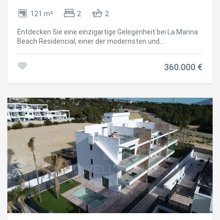
die Sicht zwischen den Nachbarn verhindern, sowie
Residencial
fortschrittlicher Akustikdämmung zwischen den
121 m²
2
2
Stockwerken, die Ruhe und Wohlbefinden in jedem Raum
gewährleisten. Dank seiner fortschrittlichen
Entdecken Sie eine einzigartige Gelegenheit bei La Marina
Wärmelinderung und modernster Baulösungen garantiert
Beach Residencial, einer der modernsten und
das Haus das ganze Jahr über maximale Energieeffizienz
vollständigsten Urbanisierungen an der Costa Blanca, wo
und Komfort. Das Innen-Außen-Konzept wird dank seiner
zeitgenössische Architektur und Lebensqualität in einer
Außenbereiche maximal verbessert, wodurch eine
360.000 €
privilegierten Umgebung verschmelzen. Diese Immobilie
natürliche Verbindung zwischen Innen- und Außenbereich
mit zwei Schlafzimmern im Erdgeschoss wurde für
entsteht und das mediterrane Wohnerlebnis auf ein neues
diejenigen konzipiert, die Wert auf Komfort, Privatsphäre
Niveau gehoben wird. Der Wohnkomplex bietet vollständige
und direkte Verbindung zur Natur legen. Mit einer
Resort-ähnliche Einrichtungen: Gemeinschaftspool mit
Innenfläche von 73,57 m² öffnet sich das Grundstück zu
unterschiedlichen Bereichen Hallen- und Außengymnastik
einer großen privaten Terrasse von 47,20 m², ideal für
mit Cross-Training- und Calisthenics-Bereichen Bereich
einen Garten, einen Chill-out-Bereich oder einen Essbereich
Yoga, Meditation und Wellness Spa mit Whirlpool, Sauna
im Freien, um das mediterrane Klima das ganze Jahr über
und kaltem Erholungsbereich Kinderbereich und Räume für
zu genießen. Das Innere ist modern und funktional
Familienveranstaltungen Große private Gartenflächen
gestaltet, mit hochwertigen Materialien und modernsten
Beinhaltet Schwimmbad und privaten Garten Das
Baulösungen: großformatige Porzellanböden,
Grundstück umfasst außerdem einen Garagenplatz und
Außentischlerei mit Doppelverglasung und thermischer
einen Lagerraum im Keller mit direktem Zugang per Aufzug
Trennung, kanalisierte Klimaanlage und aerothermisches
sowie einen Fahrradbereich und ein
System für höhere Energieeffizienz. Die Küche, vollständig
Videoüberwachungssystem. Mit einer Gesamtfläche von
ausgestattet mit integrierten Geräten und eleganten
173,23 m² bietet dieses Anwesen eine einzigartige
Oberflächen, fügt sich natürlich in den Wohnraum ein. Die
Gelegenheit, ein exklusives Zuhause mit einem privaten
Badezimmer im zeitgenössischen Stil verfügen über