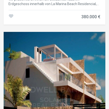
auch für Unterhaltung konzipiert ist. Die Badezimmer sind
Erdgeschoss innerhalb von La Marina Beach Residencial,
modern gestaltet und verfügen über hochwertige
einem zeitgenössischen Designkomplex, der den
Materialien, großformatige Duschen, Designer-Toiletten
mediterranen Lebensstil mit allen aktuellen
und hängende Möbel, was für Raffinesse und
380.000 €
Annehmlichkeiten genießen soll. Diese elegante 2-Zimmer-
Funktionalität sorgt. Der große Wertunterschied dieser
Wohnung zeichnet sich durch ihre Geräumigkeit und
Immobilie liegt in ihrer Kombination aus Wohn- und
außergewöhnliche Verbindung zum Außenbereich aus. Mit
Privatgrundstück mit Schwimmbad, was das Gefühl einer
einer Innenfläche von 88,75 m² öffnet sich das Anwesen
unabhängigen Villa mit den Vorteilen und der Sicherheit
zu einer beeindruckenden privaten Terrasse von 118,35 m²
eines hochwertigen Wohnhauses vermittelt. Die Marina
- ein außergewöhnlicher Raum, der es ermöglicht,
Beach Residential verfügt über vollständige
verschiedene Atmosphären zu schaffen: Chill-out-Bereich,
Gemeinschaftsbereiche, die auf das Wohlbefinden
Außen-Essbereich oder privater Garten - ideal, um das
ausgerichtet sind: Gemeinschaftspool mit
Klima der Costa Blanca das ganze Jahr über zu genießen.
unterschiedlichen Bereichen Voll ausgestattetes Indoor-
Der Innenraum wurde sorgfältig mit modernem und
Fitnessstudio Wellnessbereich mit Jacuzzi und
funktionalem Ansatz gestaltet, mit hochwertigen
Entspannungsbereichen Bereiche für Yoga und Meditation
Materialien und fortschrittlichen technischen Lösungen,
Gartenbereiche und Kinderbereich Das Grundstück
die Komfort und Effizienz garantieren. Die großformatigen
umfasst außerdem einen Garagenbereich und einen
Porzellanböden, die Außentischlerei mit Doppelverglasung
Lagerraum sowie Fahrräderplätze und ein
und Thermotrennung sowie das Kanalisierte Klimasystem
Sicherheitssystem mit Videoüberwachung im gesamten
und die aerothermische Energie sorgen für ein hohes
Komplex. Dank seiner hervorragenden Wärme- und
Wohlbefinden in jeder Jahreszeit. Die Küche mit sauberen
Akustikdämmung bietet dieses Haus eine hohe
und zeitgemäßen Linien ist vollständig ausgestattet mit
Energieeffizienz und maximalen Komfort. Mit einer
integrierten Geräten und hochwertigen Oberflächen, die
Gesamtfläche von 474,85 m² stellt diese Immobilie eine
sich natürlich in das Wohnzimmer und Esszimmer
einzigartige Gelegenheit dar, sowohl als dauerhafter