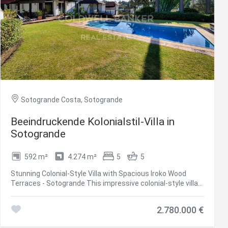
Sotogrande Costa, Sotogrande
Beeindruckende Kolonialstil-Villa in
Sotogrande
592 m²
4.274 m²
5
5
er aktiv
Stunning Colonial-Style Villa with Spacious Iroko Wood
 unsere
Terraces - Sotogrande This impressive colonial-style villa
ion. Der
features expansive iroko wood terraces on both levels.
 zu
Enjoy peaceful views of the surrounding greenery and relax
muss,
2.780.000 €
with a good book or a meal with family and friends. The
entrance hall leads to a large living-dining area, with a fully