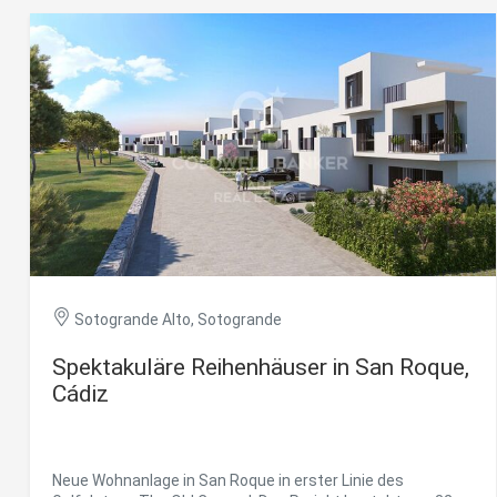
Renovierung mit unbegrenztem Potenzial zur
Analy
Verwirklichung Ihres Traumhauses. Die elegante
Sie erm
Raumaufteilung erstreckt sich harmonisch über das
Website
gesamte Erdgeschoss und umfasst ein großzügiges
verwend
Wohnzimmer, ein stilvolles Esszimmer, eine geräumige
erstell
Küche, ein gemütliches Wohnzimmer, fünf großzügig
Verbess
geschnittene Schlafzimmer, fünf luxuriöse Badezimmer,
Benutze
durch e
ein Gäste-WC, einen begehbaren Kleiderschrank sowie ein
privates Büro. Zusätzlich erweitern 150 m² sonnige
Terrassen den Wohnbereich ins Freie und schaffen den
Market
perfekten Rahmen, um die Ruhe der Landschaft und das
mediterrane Klima das ganze Jahr über zu genießen.
Diese C
#ref:CBSH1517
persönl
seiner 
auf der
Sotogrande Alto, Sotogrande
anzeige
Spektakuläre Reihenhäuser in San Roque,
Cádiz
Neue Wohnanlage in San Roque in erster Linie des