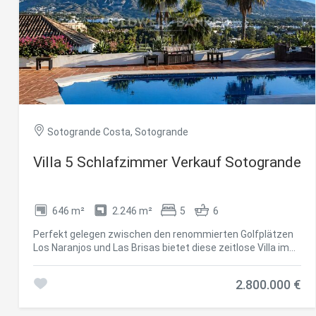
Sotogrande Costa, Sotogrande
Villa 5 Schlafzimmer Verkauf Sotogrande
Cook
646 m²
2.246 m²
5
6
Techni
Perfekt gelegen zwischen den renommierten Golfplätzen
Diese W
Los Naranjos und Las Brisas bietet diese zeitlose Villa im
Dienste
andalusischen Stil einen faszinierenden Panoramablick auf
Benutze
den ikonischen Berg La Concha. Auf einem großzügigen
verhind
2.800.000 €
Grundstück von 2.246 m² gelegen, verfügt die Residenz
dass di
über 646 m² bebaute Fläche auf einer Ebene - eine
außergewöhnliche Grundlage für eine maßgeschneiderte