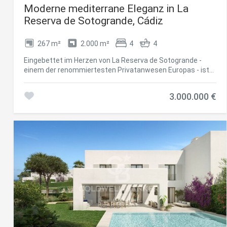
Moderne mediterrane Eleganz in La
Reserva de Sotogrande, Cádiz
267 m²
2.000 m²
4
4
Eingebettet im Herzen von La Reserva de Sotogrande -
einem der renommiertesten Privatanwesen Europas - ist
diese außergewöhnliche Residenz eine bemerkenswerte
Mischung aus zeitgenössischer Architektur und
3.000.000 €
mediterraner Gelassenheit. Das Haus wurde sorgfältig
gestaltet, um mit seiner natürlichen Umgebung zu
harmonieren, und bietet eine nahtlose Verbindung
zwischen Innen- und Außenleben. Große Fenster
durchfluten die Innenräume mit natürlichem Licht, während
offene Räume zum gemütlichen und stilvollen Entspannen
einladen. Mit Blick auf Eleganz und Funktionalität gestaltet,
ist jede Ecke des Anwesens ein Fest des raffinierten
Wohnens. Vom Infinity-Pool mit Blick auf die offenen Berge
bis hin zum üppigen privaten Garten mit Obstbäumen
bietet die Residenz ein friedliches Refugium, das
Raffinesse mit der Wärme von zu Hause in Einklang bringt.
Nur wenige Minuten entfernt befinden sich die exklusiven
Annehmlichkeiten des La Reserva Club, darunter einer der