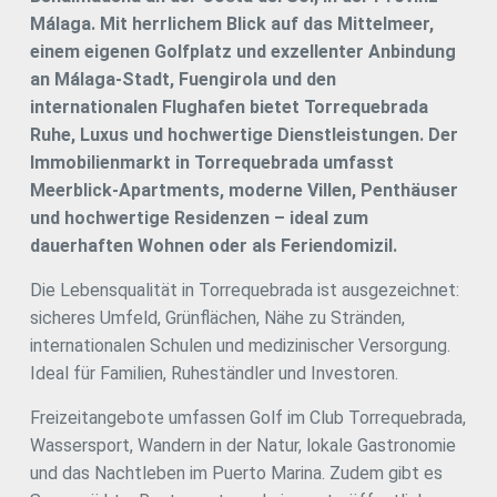
gesunde Umgebung zu schaffen, mit energieeffizienten
Málaga. Mit herrlichem Blick auf das Mittelmeer,
Wohnungen, die sowohl wirtschaftlich als auch ökologisch
einem eigenen Golfplatz und exzellenter Anbindung
nachhaltig gestaltet sind, ohne dabei auf den Luxus und
an Málaga-Stadt, Fuengirola und den
Komfort zu verzichten, den Sie verdienen. #ref:CBSH1058
internationalen Flughafen bietet Torrequebrada
Ruhe, Luxus und hochwertige Dienstleistungen. Der
Immobilienmarkt in Torrequebrada umfasst
Meerblick-Apartments, moderne Villen, Penthäuser
und hochwertige Residenzen – ideal zum
dauerhaften Wohnen oder als Feriendomizil.
Die Lebensqualität in Torrequebrada ist ausgezeichnet:
sicheres Umfeld, Grünflächen, Nähe zu Stränden,
internationalen Schulen und medizinischer Versorgung.
Ideal für Familien, Ruheständler und Investoren.
Freizeitangebote umfassen Golf im Club Torrequebrada,
Wassersport, Wandern in der Natur, lokale Gastronomie
und das Nachtleben im Puerto Marina. Zudem gibt es