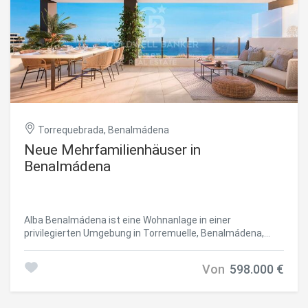
Torrequebrada, Benalmádena
Neue Mehrfamilienhäuser in
Benalmádena
Alba Benalmádena ist eine Wohnanlage in einer
privilegierten Umgebung in Torremuelle, Benalmádena,
einer Gegend, die für ihre Nähe zur Natur und zum Meer
bekannt ist und die einen atemberaubenden
Von
598.000 €
Panoramablick auf das Mittelmeer bietet. Alba
Benalmádena ist ein Projekt mit 44 Mehrfamilienhäusern
mit 2 und 3 Schlafzimmern, zu denen jeweils 2 Garagen