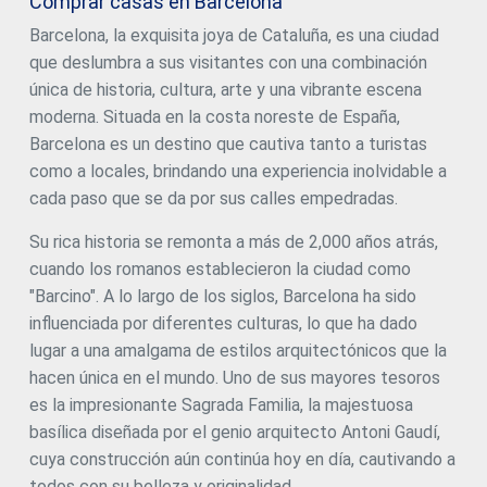
Comprar casas en Barcelona
transporte público y privado. Accede fácilmente al centro
de Barcelona a través del Metro L5 y L1, autobuses (59, H8,
Barcelona, la exquisita joya de Cataluña, es una ciudad
e21, 501), la carretera B20 y la estación de tren La Sagrera.
que deslumbra a sus visitantes con una combinación
Además, estarás a solo minutos del centro comercial
Westfield La Maquinista, ideal para los amantes del
única de historia, cultura, arte y una vibrante escena
shopping, con más de 158 tiendas a tu disposición. Si
moderna. Situada en la costa noreste de España,
prefieres la naturaleza, estarás rodeado de espacios
Barcelona es un destino que cautiva tanto a turistas
verdes como el Parque de la Pegaso, el Parque de Trinitat
Vella y el Parque Fluvial del Besós. Además, tu nuevo hogar
como a locales, brindando una experiencia inolvidable a
contará con un parque frente a la puerta, creando un
cada paso que se da por sus calles empedradas.
nuevo pulmón verde para la zona. La zona está en plena
transformación, emergiendo como un centro de creación
Su rica historia se remonta a más de 2,000 años atrás,
e innovación. Destacan instituciones como la escuela
cuando los romanos establecieron la ciudad como
Fabra i Coats y el futuro Talent Campus de Escuela Elisava,
en uno de los mayores 'ecodistritos' de Europa. Cada
"Barcino". A lo largo de los siglos, Barcelona ha sido
vivienda está equipada con electrodomésticos modernos
influenciada por diferentes culturas, lo que ha dado
y luces LED, ofreciendo comodidad y eficiencia desde el
lugar a una amalgama de estilos arquitectónicos que la
primer día. Con una calificación energética A, esta es una
opción ecoeficiente que asegura un futuro sostenible. ¡No
hacen única en el mundo. Uno de sus mayores tesoros
pierdas esta oportunidad única! Contacta con nosotros
es la impresionante Sagrada Familia, la majestuosa
hoy mismo y agenda una visita para descubrir tu futuro
basílica diseñada por el genio arquitecto Antoni Gaudí,
hogar en Barcelona. #ref:CBES2524
cuya construcción aún continúa hoy en día, cautivando a
todos con su belleza y originalidad.