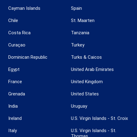
Cayman Islands
Spain
Chile
St. Maarten
Costa Rica
Tanzania
Curaçao
Turkey
Dominican Republic
Turks & Caicos
Egypt
United Arab Emirates
Guardar configuración
Aceptar todas
France
United Kingdom
Grenada
United States
India
Uruguay
Ireland
U.S. Virgin Islands - St. Croix
Italy
U.S. Virgin Islands - St.
Thomas