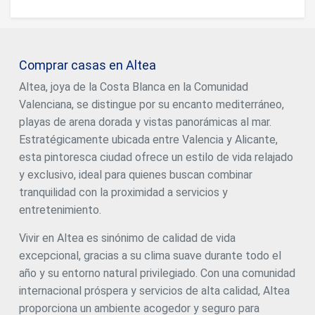
intensidad, elegancia y autenticidad. 'Planos meramente
joya residencial compuesta por 20 exclusivos
ilustrativos sujetos a modificaciones de orden técnico,
apartamentos de lujo que transformarán su manera de
jurídico o comercial por la dirección facultativa o autoridad
vivir y sentir. Ubicado en la encantadora localidad costera
competente.' #ref:CBS573N
de Altea, en la Costa Blanca española, este enclave
Comprar casas en Altea
privilegiado le permitirá disfrutar de una vida a tan solo 500
metros del mar, con acceso a un apacible puerto deportivo
Altea, joya de la Costa Blanca en la Comunidad
y un bonito embarcadero que invitan al descanso y a la
Valenciana, se distingue por su encanto mediterráneo,
contemplación. Este impresionante ático, con una
superficie construida total de 367,02 m², ofrece
playas de arena dorada y vistas panorámicas al mar.
espectaculares vistas frontales al mar Mediterráneo de
Estratégicamente ubicada entre Valencia y Alicante,
180º que le cautivarán desde el primer instante. La
esta pintoresca ciudad ofrece un estilo de vida relajado
vivienda destaca por su diseño contemporáneo, acabados
de alta gama y amplios muros de cristal que desdibujan los
y exclusivo, ideal para quienes buscan combinar
límites entre interior y exterior, permitiendo que el azul del
tranquilidad con la proximidad a servicios y
mar se funda con cada rincón del hogar. Desde su amplia
entretenimiento.
terraza en voladizo de casi 80 m², podrá deleitarse con
amaneceres y atardeceres inolvidables, rodeado de
Vivir en Altea es sinónimo de calidad de vida
comodidades y tecnología que reflejan el lado más
moderno y sofisticado de Altea Sense. La distribución
excepcional, gracias a su clima suave durante todo el
incluye un amplio salón-comedor, cocina americana, tres
año y su entorno natural privilegiado. Con una comunidad
dormitorios, dos baños (uno en suite), un espectacular
internacional próspera y servicios de alta calidad, Altea
solárium privado de 125 m² con piscina propia, dos plazas
de garaje cerradas y un trastero. El complejo residencial
proporciona un ambiente acogedor y seguro para