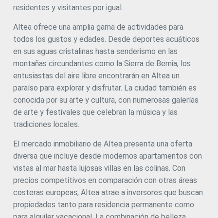
ofrece zonas comunes pensadas para el bienestar y el
residentes y visitantes por igual.
disfrute: gimnasio, piscina interior climatizada, spa, club
social, zona infantil, amplias áreas ajardinadas y piscina
Altea ofrece una amplia gama de actividades para
exterior comunitaria. Las viviendas disponibles se adaptan
todos los gustos y edades. Desde deportes acuáticos
a diferentes necesidades y preferencias, con precios que
oscilan entre 1.330.000€, 1.930.000€, 2.230.000€ y
en sus aguas cristalinas hasta senderismo en las
2.980.000€. Altea Sense le espera para convertirse en su
montañas circundantes como la Sierra de Bernia, los
refugio de lujo bajo el sol y las estrellas. Planos meramente
entusiastas del aire libre encontrarán en Altea un
ilustrativos sujetos a posibles modificaciones de orden
técnico, jurídico o comercial por parte de la dirección
paraíso para explorar y disfrutar. La ciudad también es
facultativa o autoridad competente. #ref:CBS914N
conocida por su arte y cultura, con numerosas galerías
de arte y festivales que celebran la música y las
tradiciones locales.
El mercado inmobiliario de Altea presenta una oferta
diversa que incluye desde modernos apartamentos con
vistas al mar hasta lujosas villas en las colinas. Con
precios competitivos en comparación con otras áreas
costeras europeas, Altea atrae a inversores que buscan
propiedades tanto para residencia permanente como
para alquiler vacacional. La combinación de belleza