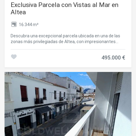
Exclusiva Parcela con Vistas al Mar en
Altea
16.344 m²
Descubra una excepcional parcela ubicada en una de las
zonas más privilegiadas de Altea, con impresionantes
vistas al mar y un entorno que combina privacidad,
naturaleza y excelentes conexiones. La parcela ofrece la
495.000 €
posibilidad de construir una elegante vivienda unifamiliar
de hasta 320 m² distribuidos en dos plantas, con opción de
sótano, creando un hogar completamente personalizado
para disfrutar del estilo de vida mediterráneo. Además, la
normativa permite la construcción de un establo o
dependencia agrícola, aportando un valor añadido para
quienes buscan una finca con múltiples posibilidades. Su
excelente ubicación sitúa la propiedad a tan solo 2
minutos del campo de golf, 5 minutos del centro de Altea,
45 minutos del Aeropuerto Internacional de Alicante y
aproximadamente 1 hora del Aeropuerto de Valencia,
ofreciendo un equilibrio perfecto entre tranquilidad y
accesibilidad. La parcela dispone de derechos de agua, un
elemento de gran valor para futuros proyectos