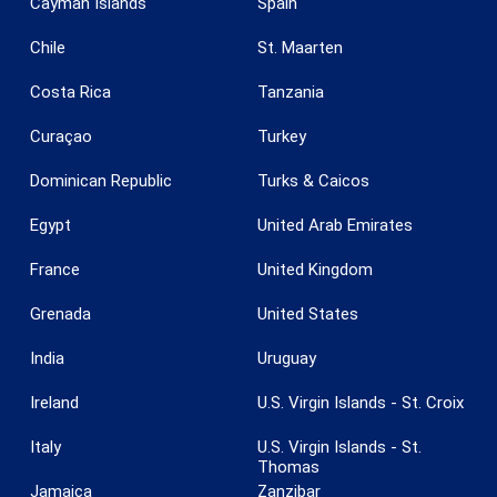
Cayman Islands
Spain
Chile
St. Maarten
Costa Rica
Tanzania
Curaçao
Turkey
Dominican Republic
Turks & Caicos
Egypt
United Arab Emirates
France
United Kingdom
Grenada
United States
India
Uruguay
Ireland
U.S. Virgin Islands - St. Croix
Italy
U.S. Virgin Islands - St.
Thomas
Jamaica
Zanzibar