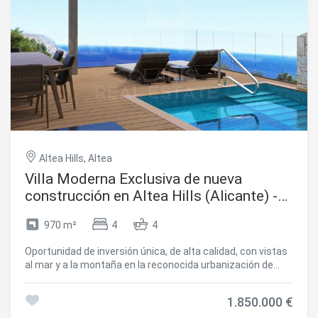
Altea Hills, Altea
Villa Moderna Exclusiva de nueva
construcción en Altea Hills (Alicante) -
¡Gran oportunidad para inversores!
970 m²
4
4
Oportunidad de inversión única, de alta calidad, con vistas
al mar y a la montaña en la reconocida urbanización de
Altea Hills, Alicante, con un gran margen de plusvalía y
excelentes opciones de alquiler. Entrega prevista: abril de
1.850.000 €
2027 Privacidad y Parcela Parcela privada de 970 m² con