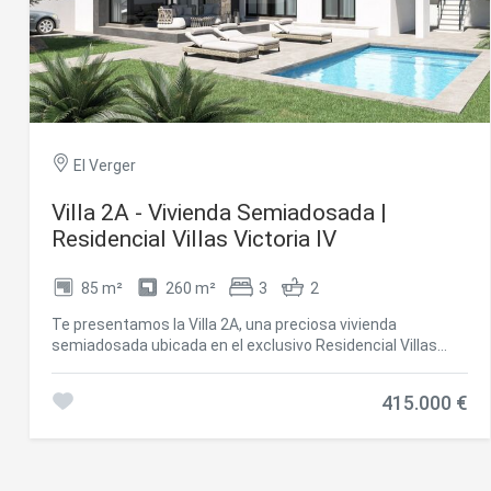
El Verger
Villa 2A - Vivienda Semiadosada |
Residencial Villas Victoria IV
Modif
85 m²
260 m²
3
2
Te presentamos la Villa 2A, una preciosa vivienda
semiadosada ubicada en el exclusivo Residencial Villas
Técnic
Victoria IV, una promoción de solo 4 viviendas en la
Este sit
encantadora localidad de Els Poblets (Alicante). Este
415.000 €
mejorar
proyecto combina confort, funcionalidad y diseño moderno
instala
en una ubicación estratégica, rodeada de servicios,
pudiend
naturaleza y tranquilidad. Cada detalle ha sido
deberá 
cuidadosamente pensado para ofrecer una vivienda
de la p