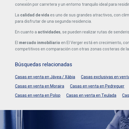
constante expansión. Características principales: Parcela
conexión por carretera y un entorno tranquilo ideal para residir 
urbana de 820 m². Posibilidad de construir entre 30 y 36
viviendas. Orientación suroeste. Ubicación próxima a la
La
calidad de vida
es uno de sus grandes atractivos, con clima
Casa de Cultura. Excelente oportunidad para promotores e
para disfrutar de una segunda residencia.
inversores. Precio: 450.000 €. #ref:CBS923
En cuanto a
actividades
, se pueden realizar rutas de senderis
El
mercado inmobiliario
en El Verger está en crecimiento, co
competitivos en comparación con otras zonas costeras de la 
Búsquedas relacionadas
Casas en venta en Jávea / Xàbia
Casas exclusivas en venta
Casas en venta en Moraira
Casas en venta en Pedreguer
Casas en venta en Polop
Casas en venta en Teulada
Cas