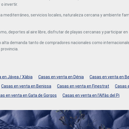
o invertir.
año como para disfrutar de vacaciones y escapadas.
Ubicación excelente: Playa a pocos minutos Dénia a solo
 mediterráneo, servicios locales, naturaleza cercana y ambiente famili
15 minutos Todos los servicios del pueblo a pocos metros,
supermercados, restaurantes, farmacia y zonas
comerciales Supermercado Consum muy próximo a la
mo, deportes al aire libre, disfrutar de playas cercanas y participar en
promoción Cerca de campos de golf como La Sella Golf
Resort Fácil acceso a las autopistas AP-7 y N-332
n alta demanda tanto de compradores nacionales como internacionales.
Aeropuertos internacionales de Alicante y Valencia a
provincia.
aproximadamente 1 hora Conexión en ferry desde Dénia a
Mallorca, Ibiza y Formentera Zona ideal como residencia
habitual o segunda vivienda 2 dormitorios y 2 baños
Amplias terrazas Áticos con solárium privado Garaje Obra
nueva moderna con materiales de ultima generacion Cerca
de playas, golf y de Dénia Entrega prevista 4º trimestre
 en Jávea / Xàbia
Casas en venta en Dénia
Casas en venta en Ben
2026 Precios desde 192.000 €. Una excelente oportunidad
Casas en venta en Benissa
Casas en venta en Finestrat
Casas e
para disfrutar o invertir en una de las zonas con mayor
proyección de la Costa Blanca Norte, con precios todavía
as en venta en Gata de Gorgos
Casas en venta en l'Alfàs del Pi
más accesibles que en Dénia. #ref:CBSA881