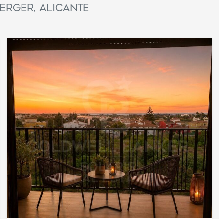
erger, Alicante
icas y personalización
n realizar el seguimiento y análisis del comportamiento de los usuarios
b. La información recogida mediante este tipo de cookies se utiliza en l
n de la actividad de la web para la elaboración de perfiles de navegac
rios con el fin de introducir mejoras en función del análisis de los dato
en los usuarios del servicio. Permiten guardar la información de prefe
ario para mejorar la calidad de nuestros servicios y para ofrecer una m
ncia a través de productos recomendados.
ing y publicidad
ookies son utilizadas para almacenar información sobre las preferencia
nes personales del usuario a través de la observación continuada de s
 de navegación. Gracias a ellas, podemos conocer los hábitos de nave
tio web y mostrar publicidad relacionada con el perfil de navegación del
.
Guardar configuración
Aceptar todas