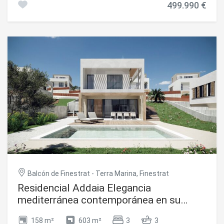
vacaciones o oportunidad de inversión. Una villa espaciosa
499.990 €
aproximadamente 124.000 m², ofreciendo privacidad
y versátil que ofrece privacidad, confort y lo mejor de la
absoluta, tranquilidad y múltiples posibilidades para
vida mediterránea en Jávea. #ref:CBS887
desarrollar un exclusivo proyecto residencial o rural. La
finca principal cuenta con alrededor de 500 m² construidos
y conserva todo el encanto auténtico de la arquitectura
mediterránea tradicional. Una oportunidad única para
transformar esta propiedad en una espectacular
residencia de lujo. La parcela ya dispone de pozo de agua
propio y conexión eléctrica, elementos esenciales para
facilitar cualquier proyecto de reforma. Ubicada a tan solo
20 minutos de Benissa y de la costa, esta propiedad
combina perfectamente naturaleza, privacidad y cercanía
a todos los servicios. Una propiedad excepcional para
quienes buscan autenticidad, espacio y vistas inolvidables
al mar. #ref:CBSJ884
Balcón de Finestrat - Terra Marina, Finestrat
Residencial Addaia Elegancia
mediterránea contemporánea en su
máxima expresión
158 m²
603 m²
3
3