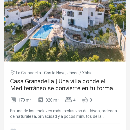
La Granadella - Costa Nova, Jávea / Xàbia
Casa Granadella | Una villa donde el
Mediterráneo se convierte en tu forma
de vida
173 m²
820 m²
4
3
En uno de los enclaves más exclusivos de Jávea, rodeada
de naturaleza, privacidad y a pocos minutos de la
emblemática Cala Granadella, se encuentra Casa
Granadella, una villa que representa a la perfección el estilo