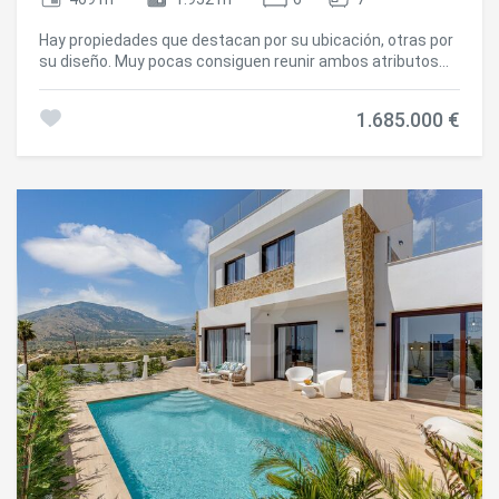
Hay propiedades que destacan por su ubicación, otras por
su diseño. Muy pocas consiguen reunir ambos atributos
con la naturalidad y elegancia que ofrece esta
extraordinaria finca mediterránea, completamente
1.685.000 €
renovada en 2023. Ubicada en una de las zonas más
prestigiosas de Benissa, a pocos minutos de las mejores
playas de la Costa Blanca, esta residencia única disfruta
de impresionantes vistas panorámicas al mar
Mediterráneo, las montañas y el paisaje natural que la
rodea, creando un entorno de absoluta privacidad y
serenidad. Inspirada en la esencia del estilo ibicenco y
enriquecida con detalles mediterráneos cuidadosamente
seleccionados, la propiedad transmite una atmósfera
cálida, sofisticada y acogedora. Cada espacio ha sido
concebido para disfrutar de la luz natural, las vistas
abiertas y una conexión permanente con el exterior.
Distribuida en dos niveles, la vivienda ofrece una
versatilidad excepcional, permitiendo funcionar como una
gran residencia familiar o como una vivienda principal con
alojamiento independiente para invitados. La propiedad
dispone de seis amplios dormitorios, cuatro baños
completos y tres aseos de cortesía, además de tres