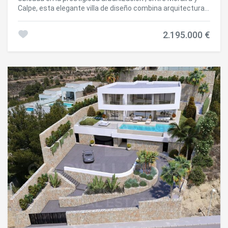
instalación fotovoltaica, combinando eficiencia
Calpe, esta elegante villa de diseño combina arquitectura
energética, confort y sofisticación. Una propiedad
contemporánea, confort y esencia mediterránea en un
pensada para quienes buscan una arquitectura exclusiva,
entorno privilegiado con impresionantes vistas al mar.
privacidad y un estilo de vida elegante, a pocos minutos de
2.195.000 €
Construida sobre una parcela de 1.543 m² y orientada al
las playas, restaurantes, puertos deportivos y todos los
sureste, la propiedad ofrece 295 m² construidos
servicios que ofrece Jávea. Características principales
distribuidos en dos plantas y un nivel inferior. Sus amplios
Villa de obra nueva de diseño contemporáneo.
espacios diáfanos, grandes ventanales y cuidada
Arquitectura orgánica con orientación sur. Vistas al mar. 3
selección de materiales crean una atmósfera luminosa,
dormitorios y 2 baños en suite. Amplias terrazas y piscina
sofisticada y acogedora. La vivienda dispone de 4
de diseño. Jardines paisajísticos. Gran espacio polivalente
dormitorios, 3 baños, una amplia zona de salón-comedor
en planta inferior. Calefacción por suelo radiante. Aire
con cocina abierta totalmente equipada, lavandería,
acondicionado centralizado. Instalación fotovoltaica.
espacios de almacenamiento y una exclusiva suite
Materiales y acabados de alta gama. #ref:CBS911N
principal con vestidor, baño en suite y bañera con vistas. El
exterior invita a disfrutar plenamente del estilo de vida
mediterráneo, con amplias terrazas, cocina de verano
cubierta con barbacoa, zonas chill-out y una espectacular
piscina climatizada de 40 m². Entre sus equipamientos
destacan la calefacción por suelo radiante mediante
aerotermia, aire acondicionado por zonas, paneles solares,
descalcificador, jardín mediterráneo de bajo
mantenimiento con riego automático y garaje doble
cerrado. Una residencia excepcional que combina diseño,
privacidad, eficiencia energética y una ubicación