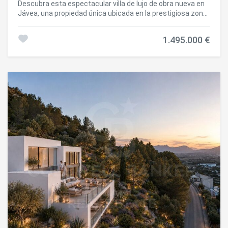
Descubra esta espectacular villa de lujo de obra nueva en
Jávea, una propiedad única ubicada en la prestigiosa zona
residencial de Val del Sol, donde el diseño contemporáneo
de inspiración ibicenca se combina con el confort, la
1.495.000 €
privacidad y unas impresionantes vistas abiertas a la
montaña. Con aproximadamente 400 m² construidos
sobre una parcela de 1.000 m², esta elegante residencia
ha sido diseñada para disfrutar al máximo del estilo de vida
mediterráneo. Sus espacios amplios y luminosos, los
acabados de alta calidad y la cuidada arquitectura crean
un ambiente sofisticado y acogedor. La vivienda dispone
de cuatro amplios dormitorios y cuatro baños completos,
ofreciendo una distribución funcional pensada para el
confort de toda la familia. Además, cuenta con una suite
independiente para invitados, perfecta para recibir visitas
con total privacidad o como espacio adicional con
múltiples posibilidades. El corazón de la vivienda se abre
hacia el exterior mediante una impresionante terraza de
aproximadamente 80 m², ideal para disfrutar de comidas
al aire libre, reuniones con familiares y amigos o
simplemente relajarse contemplando el paisaje. La
elegante piscina infinita se integra perfectamente con el
entorno, creando un espacio exclusivo desde el que
disfrutar del clima privilegiado de la Costa Blanca durante