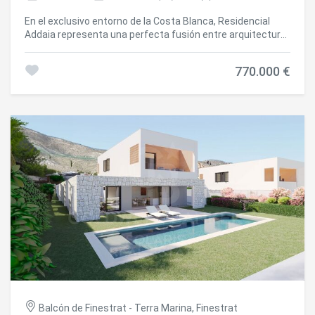
En el exclusivo entorno de la Costa Blanca, Residencial
Addaia representa una perfecta fusión entre arquitectura
contemporánea, materiales nobles y el estilo de vida
mediterráneo más sofisticado. Cada vivienda ha sido
770.000 €
concebida para ofrecer una experiencia residencial
luminosa, elegante y atemporal, donde la calidad
constructiva y el diseño cuidadosamente seleccionado
crean espacios de absoluta armonía. Los interiores
destacan por sus amplios formatos porcelánicos efecto
piedra, acabados en tonos naturales y carpinterías de
líneas minimalistas que aportan continuidad visual y una
estética refinada. La cocina, auténtico corazón de la
vivienda, combina funcionalidad y diseño con encimeras
porcelánicas de alta gama, mobiliario en acabado visón,
iluminación LED cálida integrada y detalles
contemporáneos en negro mate que elevan el conjunto
con un carácter exclusivo. Los baños transmiten una
sensación de spa privado gracias a la combinación de
porcelánicos de gran formato, griferías empotradas en
negro, sanitarios suspendidos y duchas de diseño con
rociador integrado a techo. La arquitectura exterior
mantiene una esencia mediterránea depurada, con
Balcón de Finestrat - Terra Marina, Finestrat