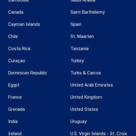
Cambodia
Saudi Arabia
Canada
Saint Barthélemy
Cayman Islands
Spain
Chile
St. Maarten
Guardar configuración
Aceptar todas
Costa Rica
Tanzania
Curaçao
Turkey
Dominican Republic
Turks & Caicos
Egypt
United Arab Emirates
France
United Kingdom
Grenada
United States
India
Uruguay
Ireland
U.S. Virgin Islands - St. Croix