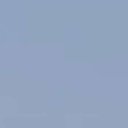
Marketing y publicidad
Estas cookies son utilizadas para almacenar información
sobre las preferencias y elecciones personales del usuario
a través de la observación continuada de sus hábitos de
navegación. Gracias a ellas, podemos conocer los hábitos
de navegación en el sitio web y mostrar publicidad
relacionada con el perfil de navegación del usuario.