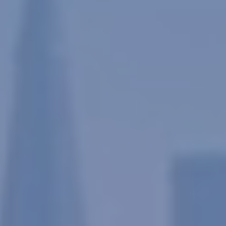
Modificar cookies
Siempre activas
Técnicas y funcionales
Este sitio web utiliza Cookies propias para recopilar
información con la finalidad de mejorar nuestros servicios.
Si continua navegando, supone la aceptación de la
instalación de las mismas. El usuario tiene la posibilidad
de configurar su navegador pudiendo, si así lo desea,
impedir que sean instaladas en su disco duro, aunque
deberá tener en cuenta que dicha acción podrá ocasionar
dificultades de navegación de la página web.
Analíticas y personalización
Permiten realizar el seguimiento y análisis del
comportamiento de los usuarios de este sitio web. La
información recogida mediante este tipo de cookies se
utiliza en la medición de la actividad de la web para la