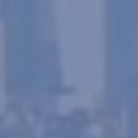
elaboración de perfiles de navegación de los usuarios con
el fin de introducir mejoras en función del análisis de los
datos de uso que hacen los usuarios del servicio. Permiten
guardar la información de preferencia del usuario para
mejorar la calidad de nuestros servicios y para ofrecer una
mejor experiencia a través de productos recomendados.
Marketing y publicidad
Estas cookies son utilizadas para almacenar información
sobre las preferencias y elecciones personales del usuario
a través de la observación continuada de sus hábitos de
navegación. Gracias a ellas, podemos conocer los hábitos
de navegación en el sitio web y mostrar publicidad
relacionada con el perfil de navegación del usuario.