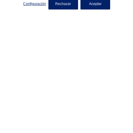
Configuración
Rechazar
Aceptar
NUESTRA HISTORIA
Después del devastador terremoto e incendio de San