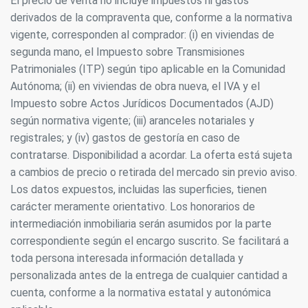
El precio de venta no incluye impuestos ni gastos
Modificar cookies
derivados de la compraventa que, conforme a la normativa
vigente, corresponden al comprador: (i) en viviendas de
segunda mano, el Impuesto sobre Transmisiones
Siempre activas
Técnicas y funcionales
Patrimoniales (ITP) según tipo aplicable en la Comunidad
Este sitio web utiliza Cookies propias para recopilar
Autónoma; (ii) en viviendas de obra nueva, el IVA y el
información con la finalidad de mejorar nuestros servicios.
Si continua navegando, supone la aceptación de la
Impuesto sobre Actos Jurídicos Documentados (AJD)
instalación de las mismas. El usuario tiene la posibilidad
de configurar su navegador pudiendo, si así lo desea,
según normativa vigente; (iii) aranceles notariales y
impedir que sean instaladas en su disco duro, aunque
registrales; y (iv) gastos de gestoría en caso de
deberá tener en cuenta que dicha acción podrá ocasionar
dificultades de navegación de la página web.
contratarse. Disponibilidad a acordar. La oferta está sujeta
a cambios de precio o retirada del mercado sin previo aviso.
Analíticas y personalización
Los datos expuestos, incluidas las superficies, tienen
carácter meramente orientativo. Los honorarios de
Permiten realizar el seguimiento y análisis del
comportamiento de los usuarios de este sitio web. La
intermediación inmobiliaria serán asumidos por la parte
información recogida mediante este tipo de cookies se
correspondiente según el encargo suscrito. Se facilitará a
utiliza en la medición de la actividad de la web para la
elaboración de perfiles de navegación de los usuarios con
toda persona interesada información detallada y
el fin de introducir mejoras en función del análisis de los
personalizada antes de la entrega de cualquier cantidad a
datos de uso que hacen los usuarios del servicio. Permiten
guardar la información de preferencia del usuario para
cuenta, conforme a la normativa estatal y autonómica
mejorar la calidad de nuestros servicios y para ofrecer una