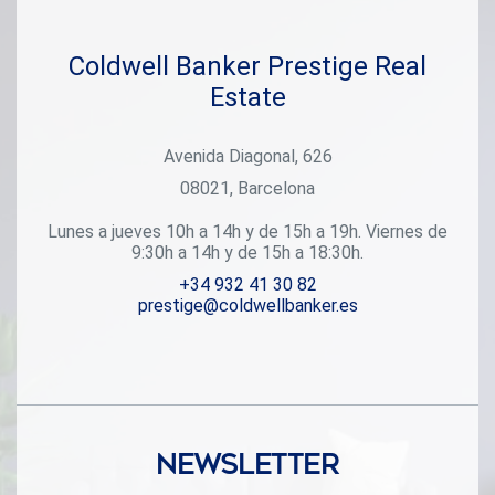
de relax Sala multiusos Ubicación inmejorable con acceso
fácil al Metro L5 y L1, autobuses y la carretera B20. A
minutos del centro comercial Westfield La Maquinista y
Coldwell Banker Prestige Real
rodeado de zonas verdes como el Parque de la Pegaso y el
Estate
Parque Fluvial del Besós. Cada vivienda cuenta con
electrodomésticos modernos y luces LED, garantizando
eficiencia y confort desde el primer día. Con calificación
Avenida Diagonal, 626
energética A, es una opción ecoeficiente y sostenible.
#ref:CBES2524_C (2)
08021, Barcelona
Lunes a jueves 10h a 14h y de 15h a 19h. Viernes de
9:30h a 14h y de 15h a 18:30h.
+34 932 41 30 82
prestige@coldwellbanker.es
Newsletter