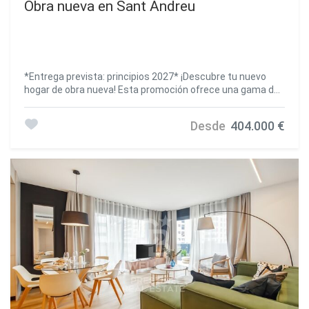
Obra nueva en Sant Andreu
*Entrega prevista: principios 2027* ¡Descubre tu nuevo
hogar de obra nueva! Esta promoción ofrece una gama de
viviendas modernas de 1, 2 y 3 habitaciones, con opciones
que van desde dúplex con jardín privado hasta áticos con
Desde
404.000 €
amplias terrazas a nivel. Zonas comunes excepcionales te
esperan: disfruta de una piscina, gimnasio, área de relax y
una sala multiusos adaptable a tus necesidades. Todo
pensado para que vivas una vida plena y cómoda. La
ubicación es inmejorable, con excelentes conexiones de
transporte público y privado. Accede fácilmente al centro
de Barcelona a través del Metro L5 y L1, autobuses (59, H8,
e21, 501), la carretera B20 y la estación de tren La Sagrera.
Además, estarás a solo minutos del centro comercial
Westfield La Maquinista, ideal para los amantes del
shopping, con más de 158 tiendas a tu disposición. Si
prefieres la naturaleza, estarás rodeado de espacios
verdes como el Parque de la Pegaso, el Parque de Trinitat
Vella y el Parque Fluvial del Besós. Además, tu nuevo hogar