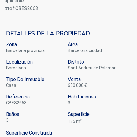
aplicable.
mejor experiencia a través de productos recomendados.
#ref:CBES2663
Marketing y publicidad
Estas cookies son utilizadas para almacenar información
sobre las preferencias y elecciones personales del usuario
Detalles de la propiedad
a través de la observación continuada de sus hábitos de
navegación. Gracias a ellas, podemos conocer los hábitos
Zona
Área
de navegación en el sitio web y mostrar publicidad
Barcelona provincia
Barcelona ciudad
relacionada con el perfil de navegación del usuario.
Localización
Distrito
Barcelona
Sant Andreu de Palomar
Tipo De Inmueble
Venta
casa
650.000 €
Referencia
Habitaciones
CBES2663
3
Baños
Superficie
3
2
135 m
Superficie Construida