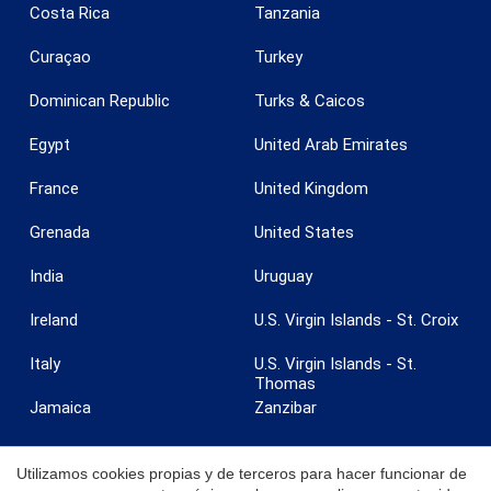
Costa Rica
Tanzania
Guardar configuración
Aceptar todas
Curaçao
Turkey
Dominican Republic
Turks & Caicos
Egypt
United Arab Emirates
France
United Kingdom
Grenada
United States
India
Uruguay
Ireland
U.S. Virgin Islands - St. Croix
Italy
U.S. Virgin Islands - St.
Thomas
Jamaica
Zanzibar
Utilizamos cookies propias y de terceros para hacer funcionar de