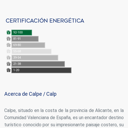
Certificación energética
92-100
A
81-91
B
69-80
C
55-68
D
39-54
E
21-38
F
1-20
G
Acerca de Calpe / Calp
Calpe, situado en la costa de la provincia de Alicante, en la
Comunidad Valenciana de España, es un encantador destino
turístico conocido por su impresionante paisaje costero, su