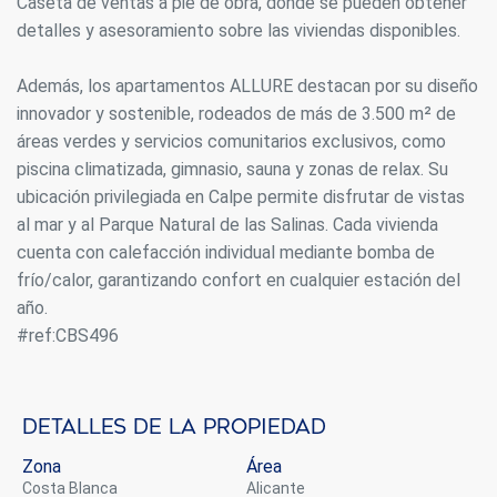
Caseta de ventas a pie de obra, donde se pueden obtener
detalles y asesoramiento sobre las viviendas disponibles.
Permiten realizar el seguimiento y análisis del
comportamiento de los usuarios de este sitio web. La
información recogida mediante este tipo de cookies se
Además, los apartamentos ALLURE destacan por su diseño
utiliza en la medición de la actividad de la web para la
elaboración de perfiles de navegación de los usuarios con
innovador y sostenible, rodeados de más de 3.500 m² de
el fin de introducir mejoras en función del análisis de los
datos de uso que hacen los usuarios del servicio. Permiten
áreas verdes y servicios comunitarios exclusivos, como
guardar la información de preferencia del usuario para
piscina climatizada, gimnasio, sauna y zonas de relax. Su
mejorar la calidad de nuestros servicios y para ofrecer una
mejor experiencia a través de productos recomendados.
ubicación privilegiada en Calpe permite disfrutar de vistas
al mar y al Parque Natural de las Salinas. Cada vivienda
Marketing y publicidad
cuenta con calefacción individual mediante bomba de
frío/calor, garantizando confort en cualquier estación del
Estas cookies son utilizadas para almacenar información
sobre las preferencias y elecciones personales del usuario
año.
a través de la observación continuada de sus hábitos de
#ref:CBS496
navegación. Gracias a ellas, podemos conocer los hábitos
de navegación en el sitio web y mostrar publicidad
relacionada con el perfil de navegación del usuario.
Detalles de la propiedad
Zona
Área
Costa Blanca
Alicante