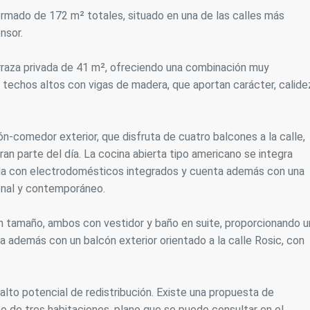
rmado de 172 m² totales, situado en una de las calles más
icas y personalización
nsor.
n realizar el seguimiento y análisis del comportamiento de los usuarios
b. La información recogida mediante este tipo de cookies se utiliza en l
rraza privada de 41 m², ofreciendo una combinación muy
n de la actividad de la web para la elaboración de perfiles de navegac
rios con el fin de introducir mejoras en función del análisis de los dato
us techos altos con vigas de madera, que aportan carácter, calide
en los usuarios del servicio. Permiten guardar la información de prefe
ario para mejorar la calidad de nuestros servicios y para ofrecer una m
ncia a través de productos recomendados.
ón-comedor exterior, que disfruta de cuatro balcones a la calle,
ing y publicidad
an parte del día. La cocina abierta tipo americano se integra
a con electrodomésticos integrados y cuenta además con una
ookies son utilizadas para almacenar información sobre las preferencia
nes personales del usuario a través de la observación continuada de s
onal y contemporáneo.
 de navegación. Gracias a ellas, podemos conocer los hábitos de nave
tio web y mostrar publicidad relacionada con el perfil de navegación del
.
n tamaño, ambos con vestidor y baño en suite, proporcionando u
Guardar configuración
Aceptar todas
a además con un balcón exterior orientado a la calle Rosic, con
n alto potencial de redistribución. Existe una propuesta de
so de tres habitaciones, plano que se puede consultar en el