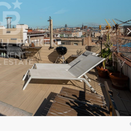
icar cookies
as y funcionales
Siempre 
io web utiliza Cookies propias para recopilar información con la finalida
 nuestros servicios. Si continua navegando, supone la aceptación de la
ción de las mismas. El usuario tiene la posibilidad de configurar su nav
o, si así lo desea, impedir que sean instaladas en su disco duro, aunq
tener en cuenta que dicha acción podrá ocasionar dificultades de nav
ágina web.