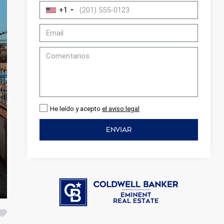
+1
He leído y acepto
el aviso legal
ENVIAR
activas
d de
egador
ue
egación