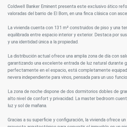
Coldwell Banker Eminent presenta este exclusivo ático refo
Analít
valoradas del barrio de El Born, en una finca clásica con asce
Permite
sitio we
La vivienda cuenta con 131 m² construidos de piso y una te
medició
los usua
equilibrada entre espacio interior y exterior. Destaca por s
que hac
y una identidad única a la propiedad.
del usu
experie
La distribución actual ofrece una amplia zona de día con sal
Market
garantizando una excelente entrada de luz natural durante gr
perfectamente en el espacio, está completamente equipad
Estas c
eleccio
nevera independiente para vinos, pensada para un uso funci
hábitos
en el si
usuario
La zona de noche dispone de dos dormitorios dobles de gra
alto nivel de confort y privacidad. La master bedroom cuent
luz y sol de mañana.
Gracias a su superficie y configuración, la vivienda ofrece u
proyecto arquitectónico para convertir el inmueble en un pi