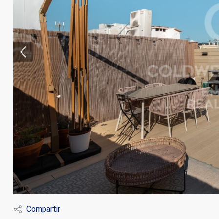
Modif
Técnic
Este sit
mejorar
instala
pudiend
deberá 
Compartir
de la p