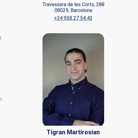
Travessera de les Corts, 288
08029, Barcelona
+34 938 27 54 43
 de este
a
ión de
s de uso
z
rencia
ejor
s y
us
gación
n
Tigran Martirosian