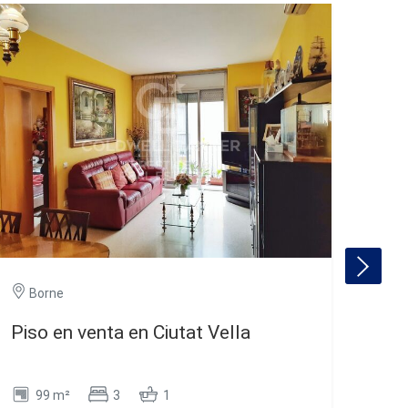
Borne
B
Piso en venta en Ciutat Vella
Lot
Ref
99 m²
3
1