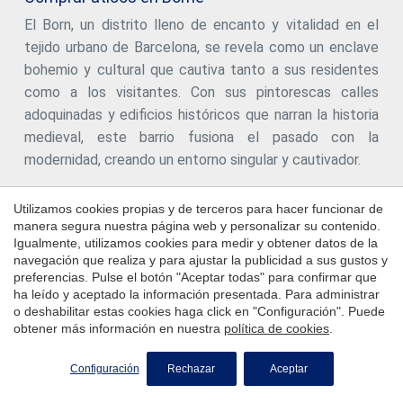
gran tranquilidad en pleno corazón de Barcelona, en una
a cuenta, conforme a la normativa estatal y autonómica
El Born, un distrito lleno de encanto y vitalidad en el
zona muy concurrida. Ubicación inmejorable, a pocos
aplicable. #ref:CBE01411
tejido urbano de Barcelona, se revela como un enclave
minutos de la parada de metro Paral·lel (L2, L3 y Funicular
de Montjuïc) y rodeado de parques y servicios. ** en el
bohemio y cultural que cautiva tanto a sus residentes
precio no van incluidos los honorarios de agencia
como a los visitantes. Con sus pintorescas calles
#ref:CBE01325
adoquinadas y edificios históricos que narran la historia
medieval, este barrio fusiona el pasado con la
modernidad, creando un entorno singular y cautivador.
Búsquedas relacionadas
Utilizamos cookies propias y de terceros para hacer funcionar de
manera segura nuestra página web y personalizar su contenido.
Igualmente, utilizamos cookies para medir y obtener datos de la
Áticos en venta en Dreta de l'Eixample, Barcelona
navegación que realiza y para ajustar la publicidad a sus gustos y
Áticos en venta en Sant Gervasi - Galvany, Barcelona
preferencias. Pulse el botón "Aceptar todas" para confirmar que
ha leído y aceptado la información presentada. Para administrar
Áticos en venta en Turó Parc, Barcelona
o deshabilitar estas cookies haga click en "Configuración". Puede
obtener más información en nuestra
política de cookies
.
Áticos en venta en Diagonal Mar i El Front Marítim del
Poblenou, Barcelona
Configuración
Rechazar
Aceptar
Áticos en venta en Pedralbes, Barcelona