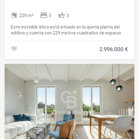
229 m²
3
3
Este increíble ático está situado en la quinta planta del
edificio y cuenta con 229 metros cuadrados de espacio
habitable, con 3 dormitorios, 3 baños, amplias zonas de
estar y una terraza de 19 metros cuadrados. La acogedora
2.996.000 €
y fresca decoración interior combina perfectamente el
estilo tradicional con toques funcionales, como la
integración del salón y la cocina, separados por paneles de
vidrio deslizantes para maximizar la luz natural y ahorrar
espacio. Este edificio de nueva construcción ofrece a los
propietarios acceso a servicios inigualables en toda
Barcelona. Hay dos áreas comunes, la planta baja y las
terrazas de la azotea, que ofrecen a los residentes la
oportunidad de relajarse y disfrutar de este exquisito
entorno. La planta baja incluye una piscina interior,
gimnasio, cine en casa, bodega, espacio de trabajo y una
cocina profesional con comedor, ideal para reuniones con
grandes grupos de amigos. La terraza de la azotea cuenta
con una piscina al aire libre. Ubicado en la cuadrícula
dorada de Barcelona, este apartamento se beneficia de un