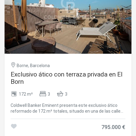
Borne, Barcelona
Exclusivo ático con terraza privada en El
Born
172 m²
3
3
Coldwell Banker Eminent presenta este exclusivo ático
reformado de 172 m² totales, situado en una de las calles
más valoradas del barrio de El Born, en una finca clásica
con ascensor. La vivienda cuenta con 131 m² construidos
795.000 €
de piso y una terraza privada de 41 m², ofreciendo una
combinación muy equilibrada entre espacio interior y