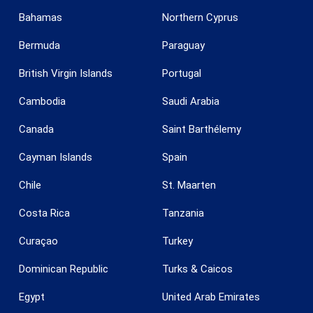
Bahamas
Northern Cyprus
Bermuda
Paraguay
British Virgin Islands
Portugal
Cambodia
Saudi Arabia
Canada
Saint Barthélemy
Guardar configuración
Aceptar todas
Cayman Islands
Spain
Chile
St. Maarten
Costa Rica
Tanzania
Curaçao
Turkey
Dominican Republic
Turks & Caicos
Egypt
United Arab Emirates