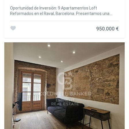
Oportunidad de Inversión: 9 Apartamentos Loft
Reformados en el Raval, Barcelona. Presentamos una
oportunidad única de inversión en el corazón de Barcelona:
un conjunto de 9 apartamentos tipo loft totalmente
950.000 €
reformados y listos para generar alta rentabilidad en el
barrio del Raval, una de las zonas más dinámicas y en
constante crecimiento de la ciudad. Características Clave:
Ubicación estratégica en el Raval, a pie de calle en tres
locales adosados. Cada local contiene 3 apartamentos de
32 m², completamente equipados. Modelo de alquiler
flexible: contratos de corta duración (2 a 6 meses), ideales
para profesionales y expatriados. Rentabilidad bruta del
8.2% con ocupación completa Rentabilidad Garantizada:
Alquiler por unidad: 800 €/mes Ingresos potenciales: 7.200
€/mes con ocupación total Rentabilidad optimizada en
una de las zonas con mayor demanda de alquiler temporal
Cada Apartamento Incluye: Baño completo y cocina
equipada Salón con mobiliario moderno y mesa de
comedor Aire acondicionado para mayor confort
Televisión con Netflix incluida Opciones de Compra
Flexibles: Venta en bloque (9 apartamentos) o lotes de 3
unidades Opción de compra con inquilinos o vacíos, según
la estrategia del inversor Precio total: 950.000 € ¡No dejes