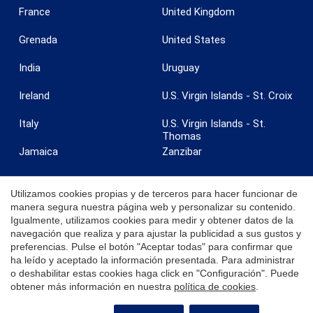
France
United Kingdom
Grenada
United States
India
Uruguay
Ireland
U.S. Virgin Islands - St. Croix
Italy
U.S. Virgin Islands - St.
Thomas
Jamaica
Zanzibar
Utilizamos cookies propias y de terceros para hacer funcionar de
manera segura nuestra página web y personalizar su contenido.
Igualmente, utilizamos cookies para medir y obtener datos de la
© 2026 Coldwell Banker. Todos los derechos reservados. Coldwell
navegación que realiza y para ajustar la publicidad a sus gustos y
Banker y los logotipos de Coldwell Banker son marcas registradas de
preferencias. Pulse el botón "Aceptar todas" para confirmar que
Coldwell Banker Real Estate LLC. Cada oficina es independiente y
ha leído y aceptado la información presentada. Para administrar
opera de manera independiente.
o deshabilitar estas cookies haga click en "Configuración". Puede
obtener más información en nuestra
política de cookies
.
SOLICITE MÁS INFORMACIÓN