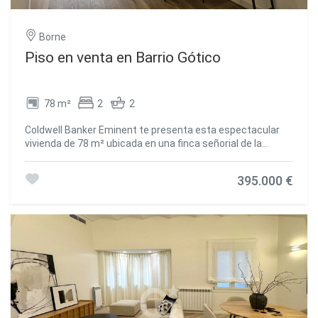
pasar esta oportunidad! Contacta con nosotros para más
información o agendar una visita. #ref:CBE01064
Borne
Piso en venta en Barrio Gótico
78 m²
2
2
Coldwell Banker Eminent te presenta esta espectacular
vivienda de 78 m² ubicada en una finca señorial de la
emblemática Carrer Ample, a escasos metros del edificio
de Correos. Totalmente renovada con acabados
395.000 €
modernos y de calidad, esta propiedad está lista para
entrar a vivir. La vivienda cuenta con dos dormitorios de
generosas dimensiones y dos baños completos,
diseñados para ofrecer el máximo confort. La cocina, de
estilo contemporáneo, está completamente equipada con
electrodomésticos de alta gama, pensada para quienes
disfrutan cocinando en casa. El salón-comedor, cálido y
sofisticado, tiene acceso directo a un balcón amplio con
vistas despejadas a la calle, ideal para relajarse o
compartir momentos al aire libre. La orientación del piso