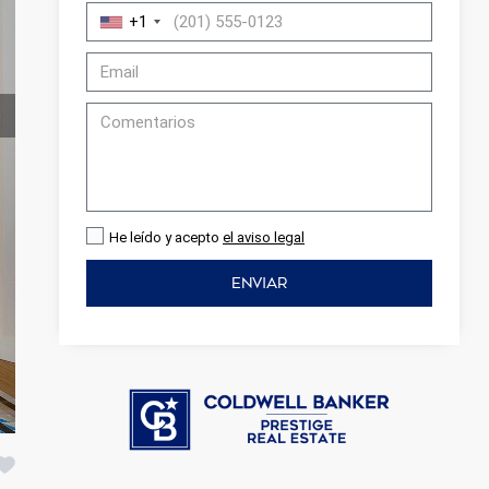
+1
He leído y acepto
el aviso legal
ENVIAR
activas
d de
egador
ue
egación