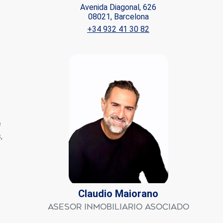
Avenida Diagonal, 626
08021, Barcelona
+34 932 41 30 82
 de este
a
ión de
s de uso
rencia
ejor
e
s y
us
,
gación
Claudio Maiorano
Asesor Inmobiliario Asociado