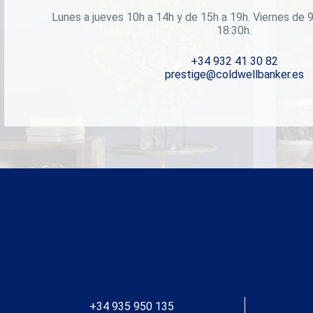
armarios empotrados, tiene aire acondicionado,
calefacción, suelos hidráulicos originales y techos
Lunes a jueves 10h a 14h y de 15h a 19h. Viernes de 9
con elementos decorativos. Una verdadera obra de
18:30h.
arte. #ref:CBES2514A
+34 932 41 30 82
prestige@coldwellbanker.es
+34 935 950 135