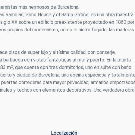
odernistas más hermosos de Barcelona.
icas y personalización
as Ramblas, Soho House y el Barrio Gótico, es una obra maestra
n realizar el seguimiento y análisis del comportamiento de los usuarios
el siglo XX sobre un edificio preexistente proyectado en 1860 por
b. La información recogida mediante este tipo de cookies se utiliza en l
vos propios del modernismo, como el hierro forjado, las maderas
n de la actividad de la web para la elaboración de perfiles de navegac
rios con el fin de introducir mejoras en función del análisis de los dato
en los usuarios del servicio. Permiten guardar la información de prefe
ario para mejorar la calidad de nuestros servicios y para ofrecer una m
ncia a través de productos recomendados.
 pisos de super lujo y altísima calidad, con conserje,
barbacoa con vistas fantásticas al mar y puerto. En la planta
ing y publicidad
 183 m², que cuenta con tres dormitorios, uno en suite con baño
 puerto y ciudad de Barcelona, una cocina espaciosa y totalment
ookies son utilizadas para almacenar información sobre las preferencia
nes personales del usuario a través de la observación continuada de s
e puertas correderas para mayor privacidad, armarios empotrados
 de navegación. Gracias a ellas, podemos conocer los hábitos de nave
riginales y techos con elementos decorativos. Una verdadera obra
tio web y mostrar publicidad relacionada con el perfil de navegación del
.
Guardar configuración
Aceptar todas
Localización