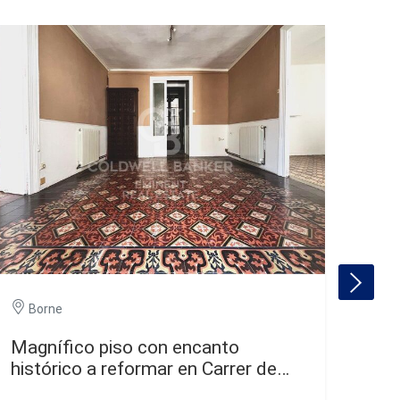
B
Borne
Amp
reg
Magnífico piso con encanto
histórico a reformar en Carrer de
Ferran, Barrio Gótico