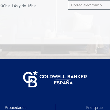
oportunidad única y contáctanos ahora mismo
:30h a 14h y de 15h a
para programar una visita! Estamos aquí para hacer
realidad tus sueños de tener la vivienda perfecta.
#ref:CBES1966
Propiedades
Franquicia