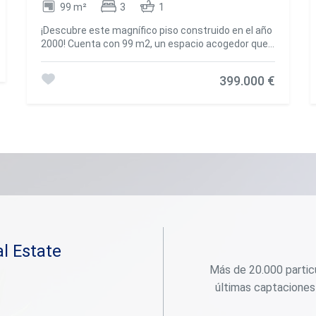
99 m²
3
1
¡Descubre este magnífico piso construido en el año
2000! Cuenta con 99 m2, un espacio acogedor que
te brindará el confort que tu familia merece.
Disfruta de las amplias comodidades de sus 3
399.000 €
habitaciones y 1 baño, ideal para crear momentos
inolvidables junto a tus seres queridos. Dispone de
un luminoso comedor, un lugar perfecto para
compartir momentos inigualables mientras te
envuelves en la cálida luz natural. Embárcate en tus
aventuras culinarias en la funcional cocina, en
impecable estado y completamente equipada con
todo lo que necesitas. Disfruta de un entorno
exterior que te conectará con la belleza de la
naturaleza y te brindará una agradable sensación
de libertad. Además, la ubicación de este inmueble
es simplemente excepcional. Al elegir este barrio
como tu nuevo hogar, tendrás acceso inmediato a
l Estate
todos los servicios esenciales que necesitas para
Más de 20.000 particu
una vida plena. A solo unos pasos, encontrarás
centros educativos, centros de salud, parques,
últimas captaciones
instalaciones deportivas, supermercados,
farmacias y mucho más. ¡No dejes pasar esta