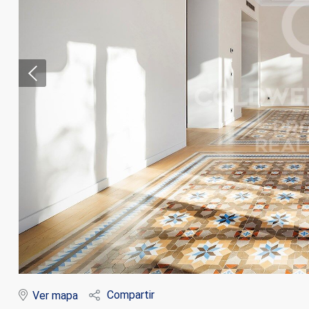
Modif
Técnic
Este sit
mejorar
instala
pudiend
deberá 
Compartir
Ver mapa
de la p