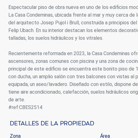
Espectacular piso de obra nueva en uno de los edificios m
Analít
La Casa Condeminas, ubicada frente al mar y muy cerca de l
Permite
del arquitecto Josep Pujol i Brull, construida a principios d
sitio we
Felip Ubach. En su interior destacan los elementos decorati
medició
los usua
talladas, los suelos hidráulicos y los vitrales.
que hac
del usu
experie
Recientemente reformada en 2023, la Casa Condeminas ofrece
ascensores, zonas comunes con piscina y una zona de cocina 
Market
principal de este edificio se encuentra este bonito piso de
con ducha, un amplio salón con tres balcones con vistas al
Estas c
eleccio
equipada, un aseo/lavadero. Diseñado con estilo, dispone d
hábitos
tiene aire acondicionado, calefacción, suelos hidráulicos o
en el si
usuario
de arte.
#ref:CBES2514
Detalles De La Propiedad
Zona
Área