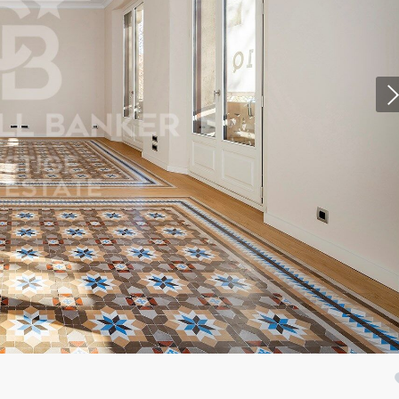
icar cookies
as y funcionales
Siempre 
io web utiliza Cookies propias para recopilar información con la finalida
 nuestros servicios. Si continua navegando, supone la aceptación de la
ción de las mismas. El usuario tiene la posibilidad de configurar su nav
o, si así lo desea, impedir que sean instaladas en su disco duro, aunq
tener en cuenta que dicha acción podrá ocasionar dificultades de nav
ágina web.