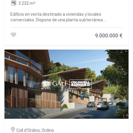
3.232 m²
Edificio en venta destinado a viviendas y locales
comerciales. Dispone de una planta subterránea
destinada en parte para local anexo de locales
comerciales y para almacenes y locales técnicos. Las
9.000.000 €
plantas corrientes ubican tres apartamentos por planta.
La planta baja dispone de tres locales comerciales,
actualmente alquilados, local 1 con 91,50 m2, local 2 con
89,30 m2, local 3 con 104,90m2.~El edificio está distribuido
por planta baja (locales), 6 plantas con 3 apartamentos
cada uno, y ático.~Pisos de 2 y 3 dormitorios, de los 72m2
a 150 m2.~Ascensor. #ref:00169/5210
Coll d'Ordino, Ordino