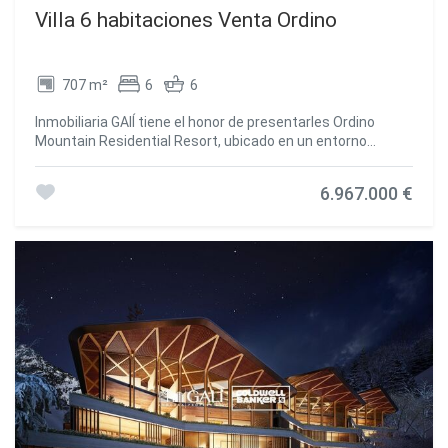
Villa 6 habitaciones Venta Ordino
707 m²
6
6
Inmobiliaria GAlÍ tiene el honor de presentarles Ordino
Mountain Residential Resort, ubicado en un entorno
natural y con impresionantes vistes a la montaña. En este
exclusivo proyecto residencial, nacido de una
6.967.000 €
reinterpretación moderna de la arquitectura tradicional
andorrana, se reinterpreta el concepto de cabaña de
madera sobre podio de dos plantas de piedra que, lejos de
erigirse como un convencional bloque de viviendas,
organiza una comunidad residencial exclusiva en torno a
un jardín común.~A pesar de ser materiales tradicionales,
la madera y la piedra se utilizan en el proyecto como
materiales contemporáneos, con la finalidad de conseguir
una imagen innovadora pero arraigada en el lugar. Grandes
paños de vidrio, orientados al increíble paisaje del país y a
los espacios comunes de la promoción, dotan al conjunto
de una imagen innovadora y acercan la naturaleza y la
arquitectura.~Se ofrecen unas impresionantes villas de
cinco a ocho dormitorios distribuidos en varias plantas y