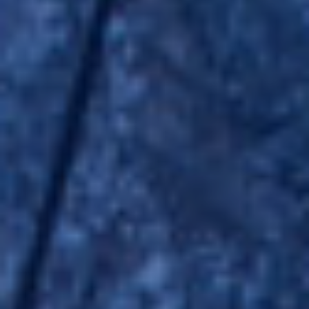
Siempre activas
Técnicas y funcionales
Este sitio web utiliza Cookies propias para recopilar
información con la finalidad de mejorar nuestros servicios.
Si continua navegando, supone la aceptación de la
instalación de las mismas. El usuario tiene la posibilidad
de configurar su navegador pudiendo, si así lo desea,
impedir que sean instaladas en su disco duro, aunque
deberá tener en cuenta que dicha acción podrá ocasionar
dificultades de navegación de la página web.
Analíticas y personalización
Permiten realizar el seguimiento y análisis del
comportamiento de los usuarios de este sitio web. La
información recogida mediante este tipo de cookies se
utiliza en la medición de la actividad de la web para la
elaboración de perfiles de navegación de los usuarios con
el fin de introducir mejoras en función del análisis de los
datos de uso que hacen los usuarios del servicio. Permiten
guardar la información de preferencia del usuario para
mejorar la calidad de nuestros servicios y para ofrecer una
mejor experiencia a través de productos recomendados.
Marketing y publicidad