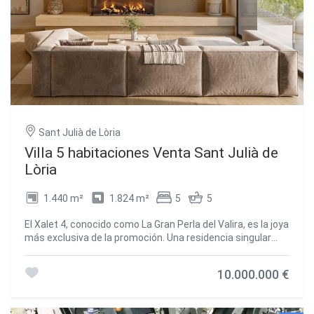
Sant Julià de Lòria
Villa 5 habitaciones Venta Sant Julià de
Lòria
1.440 m²
1.824 m²
5
5
El Xalet 4, conocido como La Gran Perla del Valira, es la joya
más exclusiva de la promoción. Una residencia singular
concebida para quienes buscan el máximo nivel de lujo,
amplitud y privacidad en un entorno natural incomparable
10.000.000 €
en la Vall del Valira.~~Con una superficie de 1.440,30 m2
construidos, esta extraordinaria vivienda se complementa
con 384 m2 de terrazas, alcanzando un total de 1.824,30