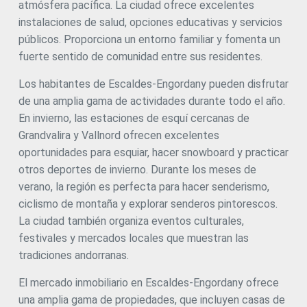
atmósfera pacífica. La ciudad ofrece excelentes
Las terrazas cuentan con pavimento porcelánico
antideslizante imitación madera, barandillas metálicas y
instalaciones de salud, opciones educativas y servicios
jardineras decorativas.~~Las cocinas están abiertas al
públicos. Proporciona un entorno familiar y fomenta un
salón-comedor y equipadas con materiales y
fuerte sentido de comunidad entre sus residentes.
electrodomésticos de alta gama:~- Encimeras Neolith,
Silestone o similar~- Extractor integrado tipo BORA~-
Los habitantes de Escaldes-Engordany pueden disfrutar
Electrodomésticos Siemens o similar:~ Placa de
inducción, horno, microondas, frigorífico, lavavajillas~-
de una amplia gama de actividades durante todo el año.
Mobiliario alto y bajo de diseño contemporáneo con
En invierno, las estaciones de esquí cercanas de
acabados en color liso y madera~- Grifería
Grandvalira y Vallnord ofrecen excelentes
extensible~~Los baños incorporan materiales de primera
calidad y un diseño moderno:~- Revestimientos cerámicos
oportunidades para esquiar, hacer snowboard y practicar
de alta gama~- Mueble suspendido con lavabo
otros deportes de invierno. Durante los meses de
encastrado~- Grifería termostática Hansgrohe o similar~-
verano, la región es perfecta para hacer senderismo,
Mampara de vidrio~- Plato de ducha extraplano~- Ducha
empotrada con efecto lluvia~~Las viviendas cuentan con
ciclismo de montaña y explorar senderos pintorescos.
materiales seleccionados para ofrecer durabilidad y
La ciudad también organiza eventos culturales,
confort:~~- Carpintería exterior de aluminio con rotura de
festivales y mercados locales que muestran las
puente térmico tipo Schüco o similar~- Triple
acristalamiento con doble cámara de aire~- Pavimentos
tradiciones andorranas.
de gres porcelánico de gran formato (dos acabados a
elegir)~- Armarios empotrados marca Carré o similar~-
El mercado inmobiliario en Escaldes-Engordany ofrece
Puerta de entrada blindada~- Iluminación LED integrada en
una amplia gama de propiedades, que incluyen casas de
varias estancias~~El edificio incorpora sistemas