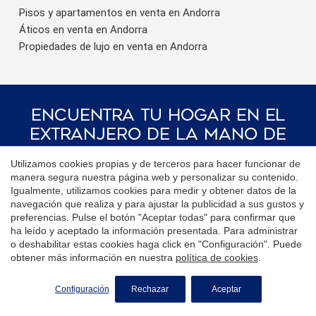
Pisos y apartamentos en venta en Andorra
Áticos en venta en Andorra
Propiedades de lujo en venta en Andorra
Encuentra Tu Hogar En El
Extranjero De La Mano De
La Red Coldwell Banker®
Utilizamos cookies propias y de terceros para hacer funcionar de
manera segura nuestra página web y personalizar su contenido.
Visita nuestras páginas web
Igualmente, utilizamos cookies para medir y obtener datos de la
internacionales y encuentra tu
navegación que realiza y para ajustar la publicidad a sus gustos y
propiedad ideal en los destinos más
preferencias. Pulse el botón "Aceptar todas" para confirmar que
exclusivos
ha leído y aceptado la información presentada. Para administrar
o deshabilitar estas cookies haga click en "Configuración". Puede
obtener más información en nuestra
política de cookies
.
Andorra
Luxembourg
Configuración
Rechazar
Aceptar