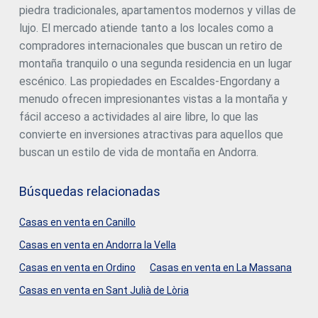
piedra tradicionales, apartamentos modernos y villas de
modernos para garantizar el máximo confort y
eficiencia:~- Sistema centralizado de climatización y ACS
lujo. El mercado atiende tanto a los locales como a
conectado a FEDA Ecoterm~- Calefacción por suelo
compradores internacionales que buscan un retiro de
radiante en toda la vivienda~- Aire acondicionado por
montaña tranquilo o una segunda residencia en un lugar
conductos (excepto en baños)~- Sistema de ventilación
de doble flujo con recuperador de calor~~El edificio
escénico. Las propiedades en Escaldes-Engordany a
dispone de 4 plantas destinadas a aparcamiento y
menudo ofrecen impresionantes vistas a la montaña y
trasteros, con acceso automático.~Preinstalación para
fácil acceso a actividades al aire libre, lo que las
carga de vehículo eléctrico~~Una promoción única en
Escaldes-Engordany que combina ubicación, vistas,
convierte en inversiones atractivas para aquellos que
calidad constructiva y completas zonas
buscan un estilo de vida de montaña en Andorra.
comunes.~Inmobiliaria Gali a su disposición.
#ref:05093/5210
Búsquedas relacionadas
Casas en venta en Canillo
Casas en venta en Andorra la Vella
Casas en venta en Ordino
Casas en venta en La Massana
Casas en venta en Sant Julià de Lòria