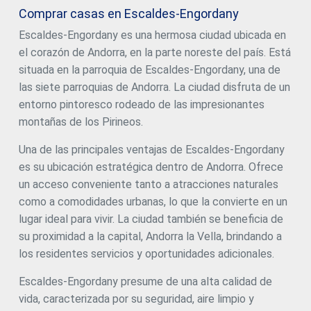
funcionalidad y una alta eficiencia energética.~Las
Comprar casas en Escaldes-Engordany
viviendas destacan por sus grandes ventanales, amplias
terrazas y una arquitectura contemporánea, creando
Escaldes-Engordany es una hermosa ciudad ubicada en
espacios muy luminosos y conectados con el entorno
el corazón de Andorra, en la parte noreste del país. Está
natural.~La promoción ofrece diferentes tipologías y
superficies, adaptadas a distintas necesidades, todas
situada en la parroquia de Escaldes-Engordany, una de
ellas con una distribución moderna y funcional.~~Las
las siete parroquias de Andorra. La ciudad disfruta de un
viviendas disponen de:~- Amplias terrazas cubiertas con
entorno pintoresco rodeado de las impresionantes
grandes superficies acristaladas~- Espacios abiertos
entre cocina, comedor y salón~- Altas prestaciones de
montañas de los Pirineos.
aislamiento térmico y acústico~- Acabados de alto
standing~~El edificio cuenta con completas zonas
Una de las principales ventajas de Escaldes-Engordany
comunes diseñadas para el bienestar y disfrute de los
es su ubicación estratégica dentro de Andorra. Ofrece
propietarios:~- Solárium exterior con vistas
un acceso conveniente tanto a atracciones naturales
panorámicas~- Gimnasio totalmente equipado~-
Espacios exteriores ajardinados~- Acceso exclusivo para
como a comodidades urbanas, lo que la convierte en un
residentes al Camí del Falgueró y Rec del Solà~Además, el
lugar ideal para vivir. La ciudad también se beneficia de
edificio dispone de conserjería y elegantes zonas
su proximidad a la capital, Andorra la Vella, brindando a
comunes con acabados nobles.~~El edificio ha sido
proyectado con materiales de alta calidad y soluciones
los residentes servicios y oportunidades adicionales.
constructivas modernas:~- Estructura de hormigón
armado con elementos puntuales metálicos~- Fachada
Escaldes-Engordany presume de una alta calidad de
ventilada con acabado cerámico en tonalidad pizarra~-
vida, caracterizada por su seguridad, aire limpio y
Alto nivel de aislamiento térmico y eficiencia energética~-