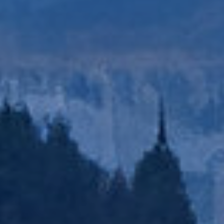
instalación de las mismas. El usuario tiene la posibilidad
de configurar su navegador pudiendo, si así lo desea,
impedir que sean instaladas en su disco duro, aunque
deberá tener en cuenta que dicha acción podrá ocasionar
dificultades de navegación de la página web.
Analíticas y personalización
Permiten realizar el seguimiento y análisis del
comportamiento de los usuarios de este sitio web. La
información recogida mediante este tipo de cookies se
utiliza en la medición de la actividad de la web para la
elaboración de perfiles de navegación de los usuarios con
el fin de introducir mejoras en función del análisis de los
datos de uso que hacen los usuarios del servicio. Permiten
guardar la información de preferencia del usuario para
mejorar la calidad de nuestros servicios y para ofrecer una
mejor experiencia a través de productos recomendados.
Marketing y publicidad
Estas cookies son utilizadas para almacenar información
sobre las preferencias y elecciones personales del usuario
a través de la observación continuada de sus hábitos de
navegación. Gracias a ellas, podemos conocer los hábitos
de navegación en el sitio web y mostrar publicidad