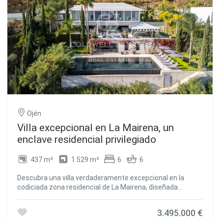
Ojén
Villa excepcional en La Mairena, un
enclave residencial privilegiado
437 m²
1.529 m²
6
6
Descubra una villa verdaderamente excepcional en la
codiciada zona residencial de La Mairena, diseñada
cuidadosamente por sus propietarios para ser altamente
funcional y, al mismo tiempo, estar en perfecta armonía
3.495.000 €
con su entorno natural. Cada nivel de la vivienda ha sido