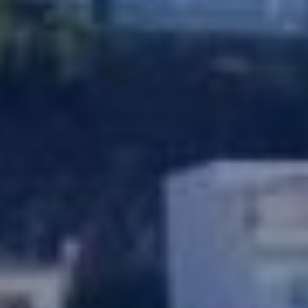
información recogida mediante este tipo de cookies se
utiliza en la medición de la actividad de la web para la
elaboración de perfiles de navegación de los usuarios con
el fin de introducir mejoras en función del análisis de los
datos de uso que hacen los usuarios del servicio. Permiten
guardar la información de preferencia del usuario para
mejorar la calidad de nuestros servicios y para ofrecer una
mejor experiencia a través de productos recomendados.
Marketing y publicidad
Estas cookies son utilizadas para almacenar información
sobre las preferencias y elecciones personales del usuario
a través de la observación continuada de sus hábitos de
navegación. Gracias a ellas, podemos conocer los hábitos
de navegación en el sitio web y mostrar publicidad
relacionada con el perfil de navegación del usuario.