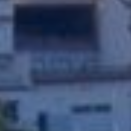
Modificar cookies
Siempre activas
Técnicas y funcionales
Este sitio web utiliza Cookies propias para recopilar
información con la finalidad de mejorar nuestros servicios.
Si continua navegando, supone la aceptación de la
instalación de las mismas. El usuario tiene la posibilidad
de configurar su navegador pudiendo, si así lo desea,
impedir que sean instaladas en su disco duro, aunque
deberá tener en cuenta que dicha acción podrá ocasionar
dificultades de navegación de la página web.
Analíticas y personalización
Permiten realizar el seguimiento y análisis del
comportamiento de los usuarios de este sitio web. La