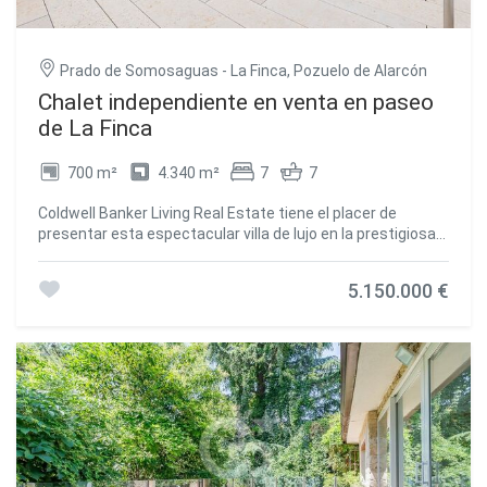
Prado de Somosaguas - La Finca, Pozuelo de Alarcón
Chalet independiente en venta en paseo
de La Finca
700 m²
4.340 m²
7
7
Coldwell Banker Living Real Estate tiene el placer de
presentar esta espectacular villa de lujo en la prestigiosa
urbanización La Finca, una de las zonas más exclusivas y
seguras de Europa. Con una parcela de 4.335 m² y una
5.150.000 €
distribución pensada para la máxima comodidad, esta
vivienda combina arquitectura de vanguardia, espacios
amplios y materiales de la más alta calidad. Diseñada por
los reconocidos arquitectos Bueso-Inchausti & Rein, esta
obra maestra destaca por sus grandes ventanales, la
conexión fluida entre interior y exterior, y una cuidada
selección de materiales que maximizan la luz natural y la
sensación de amplitud. Consta de una superficie
construida de 700 m², una parcela de 4.335 m² , 7
dormitorios en suite y 7 Baños,. Ascensor en todas las