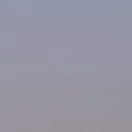
Modificar cookies
Siempre activas
Técnicas y funcionales
Este sitio web utiliza Cookies propias para recopilar
información con la finalidad de mejorar nuestros servicios.
Si continua navegando, supone la aceptación de la
instalación de las mismas. El usuario tiene la posibilidad
de configurar su navegador pudiendo, si así lo desea,
impedir que sean instaladas en su disco duro, aunque
deberá tener en cuenta que dicha acción podrá ocasionar
dificultades de navegación de la página web.