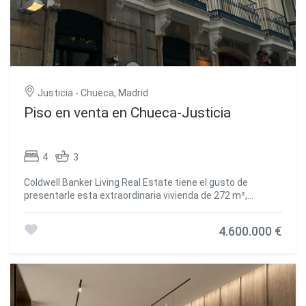
Guardar configuración
Aceptar todas
Justicia - Chueca, Madrid
Piso en venta en Chueca-Justicia
4
3
Coldwell Banker Living Real Estate tiene el gusto de
presentarle esta extraordinaria vivienda de 272 m²,
ubicada en una de las zonas más exclusivas y prestigiosas
de la ciudad, un lugar que ofrece tranquilidad, seguridad y
4.600.000 €
una excelente calidad de vida. Esta propiedad no solo se
destaca por su ubicación, sino también por las
impresionantes características y comodidades que la
convierten en una oportunidad única. La vivienda cuenta
con 4 amplios dormitorios, cada uno diseñado con un
enfoque en la comodidad y el estilo. Las habitaciones