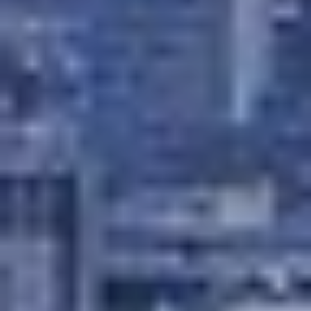
mejorar la calidad de nuestros servicios y para ofrecer una
mejor experiencia a través de productos recomendados.
Marketing y publicidad
Estas cookies son utilizadas para almacenar información
sobre las preferencias y elecciones personales del usuario
a través de la observación continuada de sus hábitos de
navegación. Gracias a ellas, podemos conocer los hábitos
de navegación en el sitio web y mostrar publicidad
relacionada con el perfil de navegación del usuario.