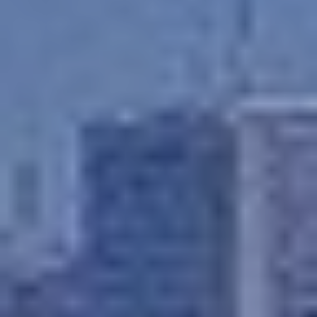
Modificar cookies
Siempre activas
Técnicas y funcionales
Este sitio web utiliza Cookies propias para recopilar
información con la finalidad de mejorar nuestros servicios.
Si continua navegando, supone la aceptación de la
instalación de las mismas. El usuario tiene la posibilidad
de configurar su navegador pudiendo, si así lo desea,
impedir que sean instaladas en su disco duro, aunque
deberá tener en cuenta que dicha acción podrá ocasionar
dificultades de navegación de la página web.
Analíticas y personalización
Permiten realizar el seguimiento y análisis del
comportamiento de los usuarios de este sitio web. La
información recogida mediante este tipo de cookies se
utiliza en la medición de la actividad de la web para la
elaboración de perfiles de navegación de los usuarios con
el fin de introducir mejoras en función del análisis de los
datos de uso que hacen los usuarios del servicio. Permiten
guardar la información de preferencia del usuario para