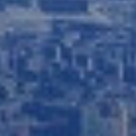
de configurar su navegador pudiendo, si así lo desea,
impedir que sean instaladas en su disco duro, aunque
deberá tener en cuenta que dicha acción podrá ocasionar
dificultades de navegación de la página web.
Analíticas y personalización
Permiten realizar el seguimiento y análisis del
comportamiento de los usuarios de este sitio web. La
información recogida mediante este tipo de cookies se
utiliza en la medición de la actividad de la web para la
elaboración de perfiles de navegación de los usuarios con
el fin de introducir mejoras en función del análisis de los
datos de uso que hacen los usuarios del servicio. Permiten
guardar la información de preferencia del usuario para
mejorar la calidad de nuestros servicios y para ofrecer una
mejor experiencia a través de productos recomendados.
Marketing y publicidad
Estas cookies son utilizadas para almacenar información
sobre las preferencias y elecciones personales del usuario
a través de la observación continuada de sus hábitos de
navegación. Gracias a ellas, podemos conocer los hábitos
de navegación en el sitio web y mostrar publicidad