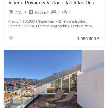
Viñedo Privado y Vistas a las Islas Ons
772 m²
6.852 m²
4
4
Precio: 1.950.000 € Superficie: 772 m² construidos |
Parcela: 6.852 m² (Terreno segregable) Distribución: 4
Suites | 4 Baños | Garaje búnker para +10 vehículos |
Piscina Climatizada | Pista de Squash Ubicación: Adina -
1.950.000 €
Portonovo, Sanxenxo (Ubicación exacta protegida por
privacidad) Referencia: CBIN736 Un refugio exclusivo de
piedra noble, tradición vinícola y privacidad absoluta en el
corazón de las Rías Baixas. Esta imponente propiedad
trasciende el concepto de residencia convencional para
convertirse en un auténtico patrimonio familiar de nivel
ultra-prime, concebido específicamente para quienes
valoran la discreción, el espacio y el prestigio social como
verdaderos símbolos de calidad de vida. Situada en el
enclave costero más cotizado de Galicia, la finca destaca
por una majestuosa arquitectura tradicional en piedra
gallega, rodeada de jardines maduros que garantizan un
aislamiento total a escasos minutos de las marinas y
playas más exclusivas de la región. Características
destacadas -Cultura del vino privada y exclusiva -Viñedo