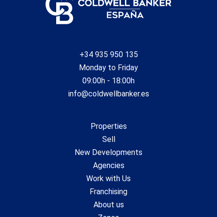
national and regional regulations. ref: CBAP235.
#ref:CBAP235
+34 935 950 135
Monday to Friday
09:00h - 18:00h
info@coldwellbanker.es
Properties
Sell
New Developments
Agencies
Work with Us
Franchising
About us