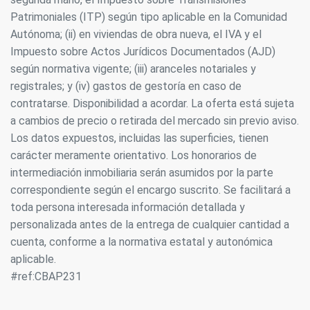
Patrimoniales (ITP) según tipo aplicable en la Comunidad
Autónoma; (ii) en viviendas de obra nueva, el IVA y el
Impuesto sobre Actos Jurídicos Documentados (AJD)
según normativa vigente; (iii) aranceles notariales y
registrales; y (iv) gastos de gestoría en caso de
contratarse. Disponibilidad a acordar. La oferta está sujeta
a cambios de precio o retirada del mercado sin previo aviso.
Los datos expuestos, incluidas las superficies, tienen
carácter meramente orientativo. Los honorarios de
intermediación inmobiliaria serán asumidos por la parte
correspondiente según el encargo suscrito. Se facilitará a
Modify cookies
toda persona interesada información detallada y
personalizada antes de la entrega de cualquier cantidad a
cuenta, conforme a la normativa estatal y autonómica
Always active
Technical and functional
aplicable.
This website uses its own Cookies to collect information in
#ref:CBAP231
order to improve our services. If you continue browsing,
you accept their installation. The user has the possibility of
configuring his browser, being able, if he so wishes, to
prevent them from being installed on his hard drive,