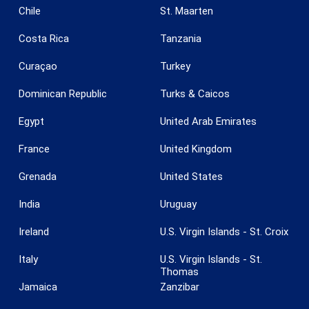
Chile
St. Maarten
Costa Rica
Tanzania
Curaçao
Turkey
Dominican Republic
Turks & Caicos
Egypt
United Arab Emirates
France
United Kingdom
Grenada
United States
India
Uruguay
Ireland
U.S. Virgin Islands - St. Croix
Italy
U.S. Virgin Islands - St.
Thomas
Jamaica
Zanzibar