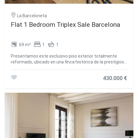
La Barceloneta
Flat 1 Bedroom Triplex Sale Barcelona
69 m²
1
1
Presentamos este exclusivo piso exterior totalmente
reformado, ubicado en una finca histórica de la prestigiosa
zona de Barceloneta. Esta propiedad es la elección
perfecta para quienes buscan un hogar sofisticado,
430.000 €
funcional y listo para entrar a vivir, ya que se entrega
totalmente amueblado y equipado con electrodomésticos
(lavadora, secadora, frigorífico y horno). El piso ha sido
diseñado para maximizar la luz natural y el confort:
Espacio diáfano y luminoso con una distribución
inteligente que separa la zona de descanso del área social.
Dispone de 1 amplia habitación y 1 baño completo con
acabados modernos. Suelos de parquet y gres, carpintería
de aluminio con doble cristal para un aislamiento óptimo,
calefacción individual y aire acondicionado. Al residir en
esta finca, disfrutará de servicios de primer nivel: Acceso a