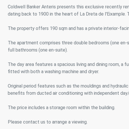
Analy
Coldwell Banker Anteris presents this exclusive recently re
dating back to 1900 in the heart of La Dreta de l'Eixample. 
Sie erm
Website
verwend
The property offers 190 sqm and has a private interior-faci
erstell
Verbess
Benutze
The apartment comprises three double bedrooms (one en-suite
durch e
full bathrooms (one en-suite).
Market
The day area features a spacious living and dining room, a f
Diese C
fitted with both a washing machine and dryer.
persönl
seiner 
auf der
Original period features such as the mouldings and hydraulic
anzeige
benefits from ducted air conditioning with independent day/
The price includes a storage room within the building.
Please contact us to arrange a viewing.