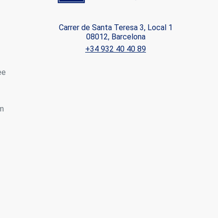
er
Carrer de Santa Teresa 3, Local 1
08012, Barcelona
le zu
+34 932 40 40 89
Dienstes
onen des
rn und
ee
om
htung
heiten
rs