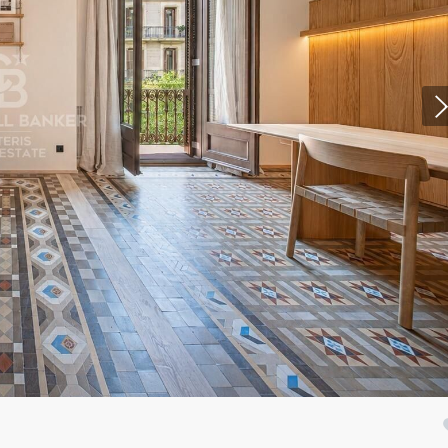
ies ändern
k und Funktional
Imm
ebsite verwendet eigene Cookies, um Informationen zu sammeln, um
 zu verbessern. Wenn Sie weiter surfen, akzeptieren Sie deren Installat
r hat die Möglichkeit, seinen Browser zu konfigurieren und auf Wunsch
ern, dass er auf seiner Festplatte installiert wird, obwohl er bedenken 
es zu Schwierigkeiten beim Navigieren auf der Website führen kann.