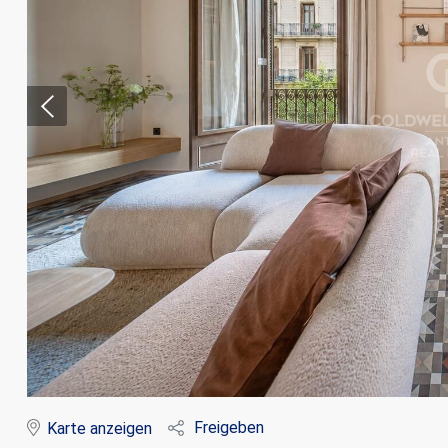
Cook
Techni
Diese W
Dienste
Benutze
verhind
dass di
Freigeben
Karte anzeigen