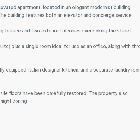
tik und Anpassung
novated apartment, located in an elegant modernist building
The building features both an elevator and concierge service.
öglichen die Beobachtung und Analyse des Verhaltens der Nutzer dies
. Die durch diese Art von Cookies gesammelten Informationen werden
et, um die Aktivität des Webs zu messen, um Benutzernavigationsprofi
ng terrace and two exterior balconies overlooking the street.
en, um basierend auf der Analyse der Nutzungsdaten der Benutzer des 
erungen einzuführen. Sie ermöglichen es uns, die Präferenzinformati
rs zu speichern, um die Qualität unserer Dienstleistungen zu verbesse
) plus a single room ideal for use as an office, along with thr
mpfohlene Produkte ein besseres Erlebnis zu bieten.
ing und Publizität
ully equipped Italian designer kitchen, and a separate laundry ro
ookies werden verwendet, um Informationen über die Präferenzen und
ichen Entscheidungen des Benutzers durch die kontinuierliche Beobac
Surfgewohnheiten zu speichern. Dank ihnen können wir die Surfgewohn
 Website kennen und Werbung in Bezug auf das Surfprofil des Benutze
 tile floors have been carefully restored. The property also
n.
night zoning.
Konfiguration speichern
Alle akzeptieren