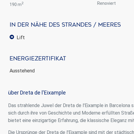
2
Renoviert
190 m
In Der Nähe Des Strandes / Meeres
lift
Energiezertifikat
Ausstehend
über Dreta de l'Eixample
Das strahlende Juwel der Dreta de l'Eixample in Barcelona st
sich durch ihre von Geschichte und Moderne erfüllten Straß
bietet eine einzigartige Erfahrung, die klassische Eleganz m
Die Ursprünge der Dreta de l'Eixample sind mit der städtis