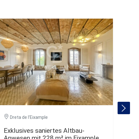
Dr
Dreta de l'Eixample
Mod
Gra
Exklusives saniertes Altbau-
Anwesen mit 228 m² im Eixample