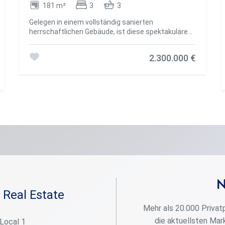
181 m²
3
3
Gelegen in einem vollständig sanierten
herrschaftlichen Gebäude, ist diese spektakuläre
181 m² große Wohnung eine wahre Ode an zeitlose
Eleganz, inspiriert von der Ästhetik und
2.300.000 €
Gelassenheit von Sainte-Anne, einem der
exklusivsten Juwelen im Süden Frankreichs. Jedes
Detail wurde sorgfältig entworfen, um mediterrane
Essenz mit einem zeitgenössischen und
anspruchsvollen Stil zu verbinden. Die sanfte
Farbpalette, edle Materialien und klare Linien
schaffen eine warme, ruhige und lichtdurchflutete
Atmosphäre. Der großzügige Wohnbereich ist offen
gestaltet und wird dank großer Fenster mit freiem
Blick auf eine der emblematischsten Avenidas
Barcelonas in natürliches Licht getaucht. Wohn-
und Esszimmer fügen sich harmonisch zusammen,
mit Oberflächen aus Naturholz, Designbeleuchtung
N
und sorgfältig ausgewählten Möbelstücken. Die
 Real Estate
offene Küche mit zentraler Insel ist eine perfekte
Kombination aus Funktionalität und Schönheit,
Mehr als 20.000 Privat
ausgestattet mit hochwertigen Geräten und
die aktuellsten Mar
 Local 1
Oberflächen in Weiß und Marmor. Der Schlafbereich