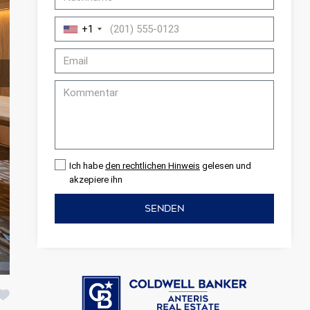
+1
Ich habe
den rechtlichen Hinweis
gelesen und
akzepiere ihn
SENDEN
er aktiv
 unsere
ion. Der
 zu
muss,