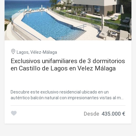
Lagos, Vélez-Málaga
Exclusivos unifamiliares de 3 dormitorios
en Castillo de Lagos en Velez Málaga
Descubre este exclusivo residencial ubicado en un
auténtico balcón natural con impresionantes vistas al mar.
Un entorno tranquilo y armonioso, perfectamente
conectado con núcleos consolidados y una gran variedad
Desde
435.000 €
de playas. A tan solo 3 minutos de El Morche y a 15
minutos de Torrox y Torre del Mar. La urbanización contará
con zonas comunes ajardinadas y piscina comunitaria,
ideal para disfrutar del clima mediterráneo en un entorno