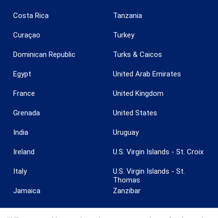
Costa Rica
Tanzania
Curaçao
Turkey
Dominican Republic
Turks & Caicos
Egypt
United Arab Emirates
Guardar configuración
Aceptar todas
France
United Kingdom
Grenada
United States
India
Uruguay
Ireland
U.S. Virgin Islands - St. Croix
Italy
U.S. Virgin Islands - St.
Thomas
Jamaica
Zanzibar