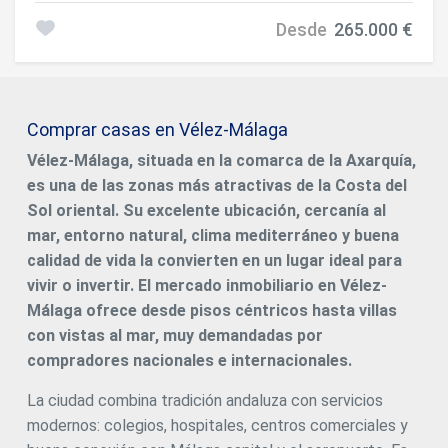
como residencia habitual como inversión en la Costa del
30 minutos tanto del Aeropuerto Internacional de Málaga
Sol. #ref:CBSH1478
Desde
265.000 €
como de Málaga capital. A pocos km podrás disfrutar de
múltiples servicios, centros comerciales o de ocio,
supermercados (ALDI), restaurantes, comercios y a
menos de 2 km de la playa. Baviera Golf es un complejo
residencial formado por 100 viviendas de 2 y 3 dormitorios
Comprar casas en Vélez-Málaga
distribuidas en 9 Bloques, y 16 portales. Todas las
viviendas disponen de un aparcamiento y trastero. La
Vélez-Málaga, situada en la comarca de la Axarquía,
peculiaridad del terreno y el estudio detallado del mismo
es una de las zonas más atractivas de la Costa del
ha permitido diseñar un conjunto de viviendas atractivas
con distribuciones equilibradas, estancias abiertas,
Sol oriental. Su excelente ubicación, cercanía al
buenas terrazas o jardines. Algunas de las viviendas tienen
mar, entorno natural, clima mediterráneo y buena
orientación Sur con bonitas vistas al mar. Las viviendas
calidad de vida la convierten en un lugar ideal para
han sido equipadas con calidades de primer nivel e incluso
dispondrán de un amplio catálogo de personalizaciones
vivir o invertir. El mercado inmobiliario en Vélez-
para adaptarlas al gusto de su propietario. En el conjunto
Málaga ofrece desde pisos céntricos hasta villas
encontrarás una zona comunitaria con zonas ajardinadas,
con vistas al mar, muy demandadas por
piscina comunitaria, gimnasio y salón Gourmet.
#ref:CBSH349
compradores nacionales e internacionales.
La ciudad combina tradición andaluza con servicios
modernos: colegios, hospitales, centros comerciales y