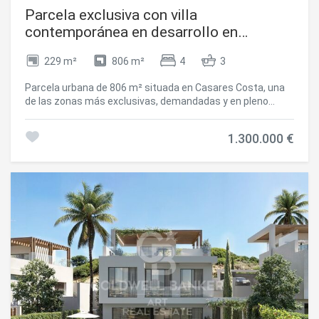
Parcela exclusiva con villa
contemporánea en desarrollo en
Casares Costa
229 m²
806 m²
4
3
Parcela urbana de 806 m² situada en Casares Costa, una
de las zonas más exclusivas, demandadas y en pleno
crecimiento de la Costa del Sol. La parcela dispone de una
edificabilidad máxima de 229,45 m² y cuenta con un
1.300.000 €
atractivo proyecto para la construcción de una vivienda
unifamiliar contemporánea de hasta dos plantas. El diseño
ha sido concebido para ofrecer amplitud, luminosidad y
funcionalidad, incluyendo 4 dormitorios, 3 de ellos con
baño en suite, amplias terrazas y espacios abiertos
pensados para disfrutar del estilo de vida mediterráneo.
Además, el proyecto contempla un sótano de
aproximadamente 105 m², ideal para destinarlo a garaje,
sala de ocio, gimnasio o cualquier otro uso según las
necesidades del futuro propietario, así como una
espectacular piscina privada de 28 m². La propiedad
actualmente no está construida y se encuentra en fase
de proyecto y desarrollo, con previsión de finalización para
el primer trimestre de 2027. Ubicada en una tranquila zona