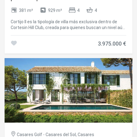
Mediterráneo
381 m²
929 m²
4
4
Cortijo II es la tipología de villa más exclusiva dentro de
Cortesin Hill Club, creada para quienes buscan un nivel aún
mayor de privacidad y aislamiento. Con cuatro dormitorios
y cuatro baños y medio, estas residencias se ubican en las
3.975.000 €
parcelas más grandes de la comunidad, donde amplios
jardines paisajísticos y piscinas privadas crean un
remanso de paz rodeado de naturaleza. Los generosos
espacios exteriores ofrecen el entorno ideal para recibir
invitados, relajarse y disfrutar del estilo de vida
mediterráneo. Amplios porches cubiertos y terrazas
extienden las zonas de estar al exterior, mientras que las
vistas panorámicas al mar y al ondulante paisaje andaluz
refuerzan la sensación de vivir en una finca privada de
campo, a solo unos momentos del exclusivo Club House
para residentes y de las amenidades de primer nivel de
Finca Cortesin. Inspirado en el carácter atemporal de la
arquitectura tradicional andaluza, Cortijo II combina
fachadas encaladas, tejas de terracota y un entorno
arbolado con cipreses junto con refinados interiores
contemporáneos. Los materiales naturales, la elegancia
Casares Golf - Casares del Sol, Casares