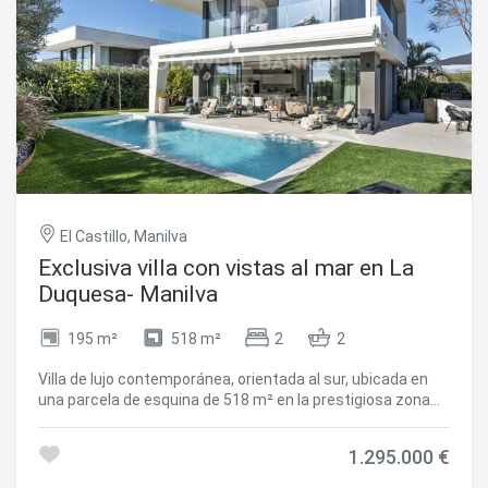
El Castillo, Manilva
Exclusiva villa con vistas al mar en La
Duquesa- Manilva
195 m²
518 m²
2
2
Villa de lujo contemporánea, orientada al sur, ubicada en
una parcela de esquina de 518 m² en la prestigiosa zona
de La Duquesa. La propiedad ofrece una combinación
excepcional de vistas al mar, privacidad, acabados de alta
1.295.000 €
calidad y una distribución flexible, lo que la convierte en una
excelente opción tanto para compradores particulares