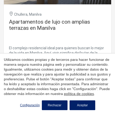
Chullera, Manilva
Apartamentos de lujo con amplias
terrazas en Manilva
El complejo residencial ideal para quienes buscan lo mejor
de la vida en Manilva. Aquí, vivir significa disfrutar de la
esencia del Mediterráneo: desde relajarte frente al sonido
Utilizamos cookies propias y de terceros para hacer funcionar de
de las olas hasta contemplar espectaculares vistas al mar
manera segura nuestra página web y personalizar su contenido.
Desde
432.300 €
desde tu propia terraza. Blue Wave combina un clima
Igualmente, utilizamos cookies para medir y obtener datos de la
cálido, paisajes de ensueño y una gastronomía local que
navegación que realiza y para ajustar la publicidad a sus gustos y
conquista los sentidos. Cada rincón está diseñado para
preferencias. Pulse el botón "Aceptar todas" para confirmar que
ofrecerte pura calidad de vida. En Blue Wave encontrarás
ha leído y aceptado la información presentada. Para administrar
viviendas amplias con terrazas que se alzan sobre una
o deshabilitar estas cookies haga click en "Configuración". Puede
Comprar casas en Manilva
colina, brindándote una perspectiva que te hará sentir
obtener más información en nuestra
política de cookies
.
dueño del horizonte. Desde esta altura privilegiada, podrás
Manilva
es un pintoresco municipio ubicado en la
Costa
admirar el imponente Peñón de Gibraltar mientras
Configuración
Rechazar
Aceptar
del Sol Occidental
, en la provincia de Málaga,
disfrutas de todas las ventajas que ofrece una de las
ubicaciones más exclusivas de la costa española. Es
Andalucía, España. Su
ubicación frente al mar