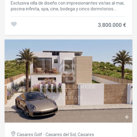
Exclusiva villa de diseño con impresionantes vistas al mar,
incomparable. #ref:CBSH1591
piscina infinita, spa, cine, bodega y cinco dormitorios.
Ubicada en una de las zonas más codiciadas de la costa,
cerca de Finca Cortesín, en Casares Costa, esta propiedad
3.800.000 €
única combina a la perfección tranquilidad, elegancia y
máximo confort. Su arquitectura moderna, los acabados
de alta calidad y sus amplios espacios ofrecen una
experiencia de vida verdaderamente excepcional.
Distribuida en tres plantas, la villa dispone de todo lo
necesario para disfrutar de un estilo de vida de lujo junto al
mar. Cuenta con cuatro dormitorios con baño en suite, un
dormitorio adicional para el personal, siete baños en total,
bodega, spa, gimnasio, sala de cine y un amplio salón con
cocina de concepto abierto. Las grandes puertas
correderas de cristal crean una conexión perfecta entre
interior y exterior, dando acceso directo a la terraza
panorámica y a la espectacular piscina infinita. La
propiedad se entrega llave en mano, completamente
equipada y lista para entrar a vivir. #ref:CBSH1438
Casares Golf - Casares del Sol, Casares