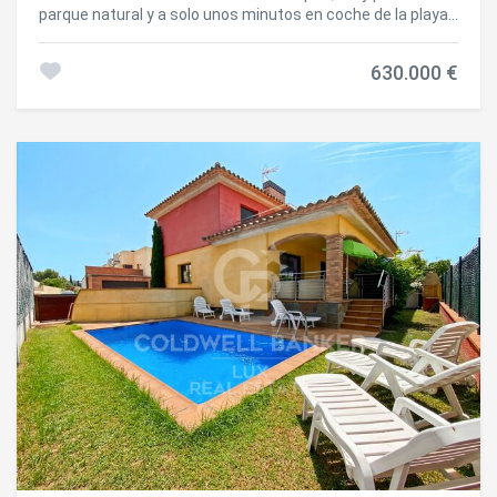
parque natural y a solo unos minutos en coche de la playa
de Riells y del centro de L'Escala, esta casa de planta baja
con piscina, garaje y licencia de alquiler vacacional se alza
630.000 €
sobre una parcela ajardinada de 585 m². El exterior está
pensado para el disfrute al aire libre, con una amplia
terraza que rodea la piscina privada de 8 x 4 metros, zona
de barbacoa, porche cubierto y una agradable área de
descanso. Dispone también de un garaje cerrado con
espacio para un vehículo. En su interior, la vivienda ofrece
una distribución funcional y luminosa. El salón-comedor
con chimenea crea un ambiente acogedor, y se
complementa con una cocina independiente
completamente equipada. Cuenta con dos dormitorios
dobles, una suite principal con baño privado y un segundo
baño con ducha. Está equipada con doble acristalamiento
en todas las ventanas, aire acondicionado con bomba de
calor, calefacción central de gasoil y descalcificador de
agua, lo que garantiza un alto nivel de confort tanto en
invierno como en verano. Una opción perfecta como
residencia habitual o como segunda vivienda para
vacaciones, con el valor añadido de disponer de licencia
turística en vigor, lo que permite alquilarla legalmente
durante temporadas y obtener rentabilidad.