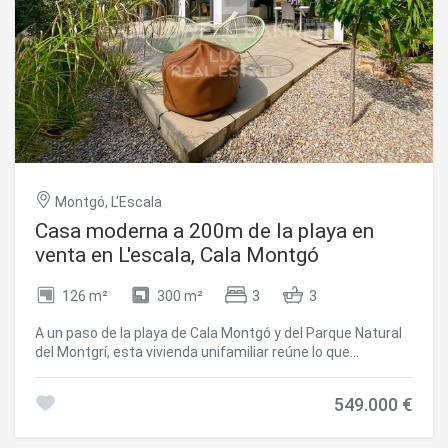
destinarse a despacho, biblioteca o quinto dormitorio. Las
calidades están a la altura: calefacción por suelo radiante,
ventanas de aluminio con doble acristalamiento y
persianas eléctricas, sistema de aspiración centralizada y
producción de agua caliente mediante paneles solares.
#ref:CBLX02986
Montgó, L'Escala
Casa moderna a 200m de la playa en
venta en L'escala, Cala Montgó
126 m²
300 m²
3
3
A un paso de la playa de Cala Montgó y del Parque Natural
del Montgrí, esta vivienda unifamiliar reúne lo que
realmente importa: ubicación, comodidades técnicas y
amplios espacios exteriores. La planta baja se organiza en
549.000 €
torno a una gran zona de estar diáfana salón con
chimenea, comedor y cocina equipada que se prolonga
hacia una terraza con zona de comedor y barbacoa. Tres