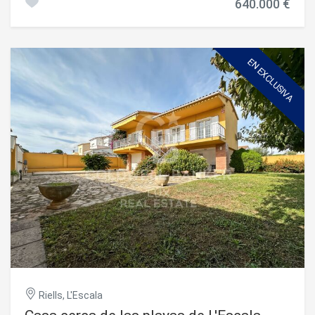
640.000 €
despejadas al mar. El interior consta de dos dormitorios
dobles, un salón-comedor con chimenea y vistas al mar,
una cocina equipada, un cuarto de baño y un aseo
independiente. El exterior cuenta con un jardín con piscina
privada y dos terrazas, una de ellas cubierta, para disfrutar
EN EXCLUSIVA
de los espacios en cualquier momento del día. Las
carpinterías son de doble acristalamiento y las persianas
eléctricas se cierran automáticamente en caso de viento
fuerte. La propiedad cuenta con una licencia turística, lo
que permite su explotación como alquiler o su uso como
segunda residencia. Oportunidad de inversión en la Costa
Brava, España. #ref:CBLX021017
Riells, L'Escala