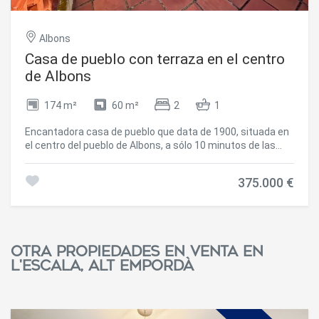
Albons
Casa de pueblo con terraza en el centro
de Albons
174 m²
60 m²
2
1
Encantadora casa de pueblo que data de 1900, situada en
el centro del pueblo de Albons, a sólo 10 minutos de las
playas de l'Escala en la Costa Brava. Esta casa de pueblo
es ideal como primera o segunda residencia, o para
375.000 €
inversión de alquiler. Distribuida en tres niveles, dispone de
estancias luminosas y funcionales, con un gran potencial
de transformación. Tiene suelos de cerámica y
calefacción de gas. Su ubicación es ideal, cerca de todos
los servicios y de las principales carreteras a Barcelona y
Otra propiedades en venta en
Francia. Póngase en contacto con nosotros para
L'Escala, Alt Empordà
concertar una visita y descubrir todo el potencial de esta
casa. #ref:CBLX02950