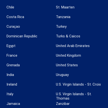
Chile
St. Maarten
Costa Rica
Tanzania
Guardar configuración
Aceptar todas
Curaçao
Turkey
Dominican Republic
Turks & Caicos
Egypt
United Arab Emirates
France
United Kingdom
Grenada
United States
India
Uruguay
Ireland
U.S. Virgin Islands - St. Croix
Italy
U.S. Virgin Islands - St.
Thomas
Jamaica
Zanzibar