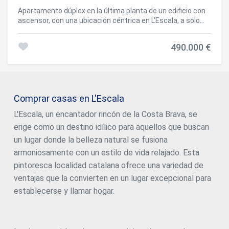
Apartamento dúplex en la última planta de un edificio con
ascensor, con una ubicación céntrica en L'Escala, a solo
300 metros de la playa de Riells y muy cerca de los
comercios. Cuenta con 4 habitaciones dobles, un cuarto
490.000 €
de baño con bañera, un cuarto de ducha, un lavadero y una
moderna cocina totalmente equipada. Dos amplias
terrazas, una en cada planta, permiten disfrutar de
hermosas vistas al pueblo, al mar y a las montañas.
Completamente renovado en 2021, el apartamento cuenta
Comprar casas en L'Escala
con ventanas de doble acristalamiento con persianas
eléctricas y manuales, así como con un sistema de
L'Escala, un encantador rincón de la Costa Brava, se
descalcificación de agua. Un garaje cerrado privado
erige como un destino idílico para aquellos que buscan
completa esta exclusiva propiedad inmobiliaria en la Costa
Brava. #ref:CBLX011376
un lugar donde la belleza natural se fusiona
armoniosamente con un estilo de vida relajado. Esta
pintoresca localidad catalana ofrece una variedad de
ventajas que la convierten en un lugar excepcional para
establecerse y llamar hogar.