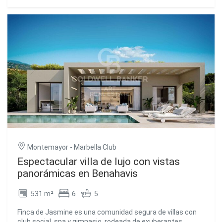
club, spa, gimnasio y cuidados jardines de estilo
mediterráneo, además de impresionantes vistas
panorámicas al mar. La villa, orientada al sur, presume de
espacios amplios, techos de hasta 3,8 metros de altura y
un diseño pensado para maximizar la luz natural. El salón,
el comedor y la cocina se integran perfectamente con la
zona exterior, donde se encuentra la piscina privada y los
jardines. En la misma planta, junto a la zona de estar, se
ubican tres dormitorios en suite, dos de los cuales
cuentan con acceso directo a la piscina y a los jardines
privados. La planta inferior se abre a un amplio sótano con
luz natural, que ofrece un espacio versátil con lavadero,
aseo de invitados y una gran sala multiusos, ideal para
gimnasio, cine en casa o apartamento para invitados. Este
nivel también dispone de acceso directo al garaje con
capacidad para dos vehículos, al que se accede mediante
Montemayor - Marbella Club
puertas eléctricas desde el exterior. #ref:CBSH734
Espectacular villa de lujo con vistas
panorámicas en Benahavis
531 m²
6
5
Finca de Jasmine es una comunidad segura de villas con
club social, spa y gimnasio, rodeada de exuberantes