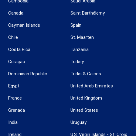
Cambodia
Saudi Arabia
Canada
Saint Barthélemy
Cayman Islands
Spain
Guardar configuración
Aceptar todas
Chile
St. Maarten
Costa Rica
Tanzania
Curaçao
Turkey
Dominican Republic
Turks & Caicos
Egypt
United Arab Emirates
France
United Kingdom
Grenada
United States
India
Uruguay
Ireland
U.S. Virgin Islands - St. Croix