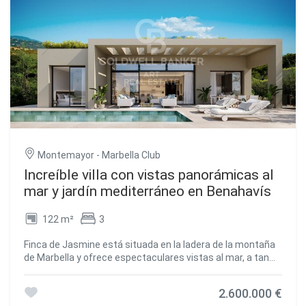
la villaya sea la terraza, el salón o la piscina infinitase
concebido para disfrutarse con serenidad, intención y
puede disfrutar de vistas espectaculares al campo de
belleza. Ya sea contemplando el jardín en silencio, viendo el
golf, las montañas e incluso al mar desde ciertas zonas.
atardecer tras las montañas o recibiendo invitados en
Más que una vivienda, esta villa representa un estilo de
espacios elegantes, esta casa redefine el concepto de
vida exclusivo, rodeado de naturaleza, lujo y privacidad en
lujo. A solo unos minutos de Marbella y la costa, pero en un
una de las zonas más codiciadas de Benahavís. No pierda
entorno de paz y privacidad: esta villa es tu refugio
la oportunidad de adquirir este excepcional refugio en la
personal en la Costa del Sol. #ref:CBSH709
Costa del Sol. #ref:CBSH609
Montemayor - Marbella Club
Increíble villa con vistas panorámicas al
mar y jardín mediterráneo en Benahavís
122 m²
3
Finca de Jasmine está situada en la ladera de la montaña
de Marbella y ofrece espectaculares vistas al mar, a tan
solo 5 minutos de las playas galardonadas con Bandera
Azul de la Costa del Sol. Esta exclusiva urbanización
2.600.000 €
residencial cerrada cuenta con seguridad privada, casa