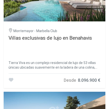
Montemayor - Marbella Club
Villas exclusivas de lujo en Benahavis
Tierra Viva es un complejo residencial de lujo de 53 villas
únicas ubicadas suavemente en la ladera de una colina,
cada una de ellas a una altura diferente. La prestigiosa
posición de Tierra Viva con vistas a la costa permite que
Desde
8.096.900 €
cada villa disfrute de infinitas vistas panorámicas del mar
Mediterráneo. Descendiendo de Tierra Viva se encuentra
Puerto Banús, donde una lujosa oferta de boutiques de
diseño, desfiles de coches deportivos, discotecas
exclusivas y experiencias gastronómicas de lujo pueblan el
pintoresco paseo marítimo. Las líneas nítidas y los