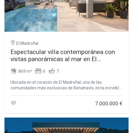
El Madroñal
Espectacular villa contemporánea con
vistas panorámicas al mar en El
Madroñal, Benahavís
869 m²
6
7
Ubicada en el corazón de El Madroñal, una de las
comunidades más exclusivas de Benahavís, esta increíble
villa contemporánea de seis dormitorios ofrece un estilo
de vida de lujo incomparable, enmarcado por
7.000.000 €
impresionantes vistas panorámicas al mar y un entorno
natural de gran belleza. Situada dentro de una
urbanización cerrada con seguridad las 24 horas, la
propiedad garantiza privacidad, tranquilidad y máxima
seguridad. Distribuida en tres niveles, la residencia