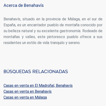
Si continua navegando, supone la aceptación de la
instalación de las mismas. El usuario tiene la posibilidad
Acerca de Benahavís
de configurar su navegador pudiendo, si así lo desea,
impedir que sean instaladas en su disco duro, aunque
deberá tener en cuenta que dicha acción podrá ocasionar
Benahavís, situado en la provincia de Málaga, en el sur de
dificultades de navegación de la página web.
España, es un encantador pueblo de montaña conocido por
su belleza natural y su excelente gastronomía. Rodeado de
Analíticas y personalización
montañas y valles, este pintoresco pueblo ofrece a sus
Permiten realizar el seguimiento y análisis del
residentes un estilo de vida tranquilo y sereno.
comportamiento de los usuarios de este sitio web. La
información recogida mediante este tipo de cookies se
utiliza en la medición de la actividad de la web para la
elaboración de perfiles de navegación de los usuarios con
el fin de introducir mejoras en función del análisis de los
datos de uso que hacen los usuarios del servicio. Permiten
guardar la información de preferencia del usuario para
mejorar la calidad de nuestros servicios y para ofrecer una
Búsquedas relacionadas
mejor experiencia a través de productos recomendados.
Casas en venta en El Madroñal, Benahavís
Marketing y publicidad
Casas en venta en Benahavís
Estas cookies son utilizadas para almacenar información
Casas en venta en Málaga
sobre las preferencias y elecciones personales del usuario
a través de la observación continuada de sus hábitos de
navegación. Gracias a ellas, podemos conocer los hábitos