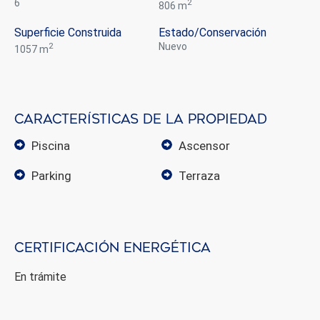
6
2
806 m
Superficie Construida
Estado/conservación
2
nuevo
1057 m
Características de la propiedad
piscina
ascensor
parking
terraza
Modificar cookies
Certificación energética
En trámite
Siempre activas
Técnicas y funcionales
Este sitio web utiliza Cookies propias para recopilar
información con la finalidad de mejorar nuestros servicios.