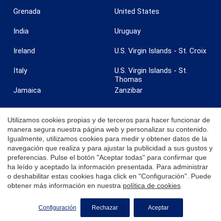
Grenada
United States
India
Uruguay
Ireland
U.S. Virgin Islands - St. Croix
Italy
U.S. Virgin Islands - St.
Thomas
Jamaica
Zanzibar
Utilizamos cookies propias y de terceros para hacer funcionar de
manera segura nuestra página web y personalizar su contenido.
Igualmente, utilizamos cookies para medir y obtener datos de la
© 2026 Coldwell Banker. Todos los derechos reservados. Coldwell
navegación que realiza y para ajustar la publicidad a sus gustos y
Banker y los logotipos de Coldwell Banker son marcas registradas de
preferencias. Pulse el botón "Aceptar todas" para confirmar que
Coldwell Banker Real Estate LLC. Cada oficina es independiente y
ha leído y aceptado la información presentada. Para administrar
opera de manera independiente.
o deshabilitar estas cookies haga click en "Configuración". Puede
obtener más información en nuestra
política de cookies
.
SOLICITE MÁS INFORMACIÓN
Configuración
Rechazar
Aceptar