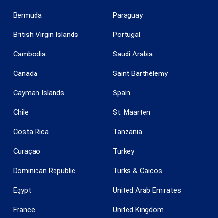
Bermuda
Paraguay
British Virgin Islands
Portugal
Cambodia
Saudi Arabia
Canada
Saint Barthélemy
Guardar configuración
Aceptar todas
Cayman Islands
Spain
Chile
St. Maarten
Costa Rica
Tanzania
Curaçao
Turkey
Dominican Republic
Turks & Caicos
Egypt
United Arab Emirates
France
United Kingdom