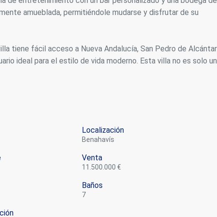
la de entretenimiento con un bar personalizado y una bodega de
tamente amueblada, permitiéndole mudarse y disfrutar de su
villa tiene fácil acceso a Nueva Andalucía, San Pedro de Alcánta
ario ideal para el estilo de vida moderno. Esta villa no es solo u
Localización
Benahavís
e
Venta
11.500.000 €
Baños
7
ción