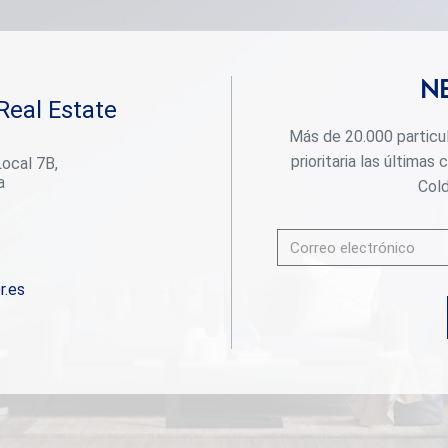
exterior, los jardines paisajísticos rodean una
espectacular piscina infinita, múltiples terrazas y
áreas para comer al aire libre, todas ideales para
disfrutar del sol andaluz. Las comodidades de alta
N
gama incluyen una piscina climatizada, baño turco,
Real Estate
bodega, cine privado y tecnología avanzada para el
hogar inteligente. Cada detalle, desde el mobiliario
Más de 20.000 particu
de diseño hasta los acabados personalizados,
prioritaria las última
Local 7B,
refleja un compromiso con la elegancia y la
a
comodidad. El Madroñal es famoso por su belleza
Cold
natural, privacidad y proximidad a los mejores
campos de golf, restaurantes y escuelas de
Marbella, a solo 15 minutos. Con acceso al
prestigioso Club de Campo La Zagaleta y a las
mejores escuelas internacionales, este sereno
r.es
enclave ofrece un raro equilibrio entre aislamiento y
comodidad. Esto es más que un hogar: es un
santuario de estilo, paz y belleza panorámica en la
Costa del Sol de España. #ref:CBSH582