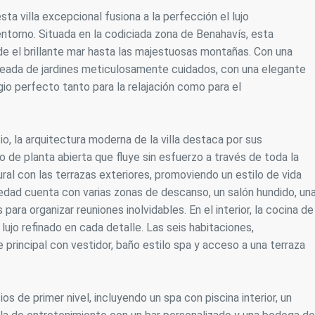
ta villa excepcional fusiona a la perfección el lujo
icas y personalización
ntorno. Situada en la codiciada zona de Benahavís, esta
n realizar el seguimiento y análisis del comportamiento de los usuarios
e el brillante mar hasta las majestuosas montañas. Con una
b. La información recogida mediante este tipo de cookies se utiliza en l
rodeada de jardines meticulosamente cuidados, con una elegante
n de la actividad de la web para la elaboración de perfiles de navegac
rios con el fin de introducir mejoras en función del análisis de los dato
gio perfecto tanto para la relajación como para el
en los usuarios del servicio. Permiten guardar la información de prefe
ario para mejorar la calidad de nuestros servicios y para ofrecer una m
ncia a través de productos recomendados.
io, la arquitectura moderna de la villa destaca por sus
ing y publicidad
 de planta abierta que fluye sin esfuerzo a través de toda la
al con las terrazas exteriores, promoviendo un estilo de vida
ookies son utilizadas para almacenar información sobre las preferencia
nes personales del usuario a través de la observación continuada de s
propiedad cuenta con varias zonas de descanso, un salón hundido, un
 de navegación. Gracias a ellas, podemos conocer los hábitos de nave
para organizar reuniones inolvidables. En el interior, la cocina de
tio web y mostrar publicidad relacionada con el perfil de navegación del
.
 lujo refinado en cada detalle. Las seis habitaciones,
Guardar configuración
Aceptar todas
principal con vestidor, baño estilo spa y acceso a una terraza
 de primer nivel, incluyendo un spa con piscina interior, un