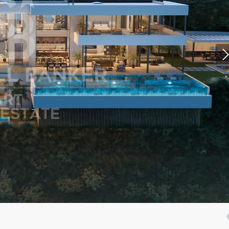
icar cookies
as y funcionales
Siempre 
io web utiliza Cookies propias para recopilar información con la finalida
 nuestros servicios. Si continua navegando, supone la aceptación de la
ción de las mismas. El usuario tiene la posibilidad de configurar su nav
o, si así lo desea, impedir que sean instaladas en su disco duro, aunq
tener en cuenta que dicha acción podrá ocasionar dificultades de nav
ágina web.