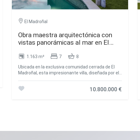
El Madroñal
Obra maestra arquitectónica con
vistas panorámicas al mar en El
Madroñal
1.163 m²
7
8
Ubicada en la exclusiva comunidad cerrada de El
Madroñal, esta impresionante villa, diseñada por el
renombrado arquitecto Marcio Kogan en
colaboración con Lamar Development, redefine la
10.800.000 €
vida de lujo en Benahavís. Orientada al suroeste y
elevada para una máxima privacidad, ofrece vistas
panorámicas del mar Mediterráneo y las montañas
circundantes. Abarcando tres niveles, la casa
cuenta con siete dormitorios con baño, amplias
áreas de estar de planta abierta y un flujo continuo
entre el interior y el exterior. La luz natural llena los
interiores, donde el diseño elegante y moderno se
combina con tonos cálidos y terrosos. En el