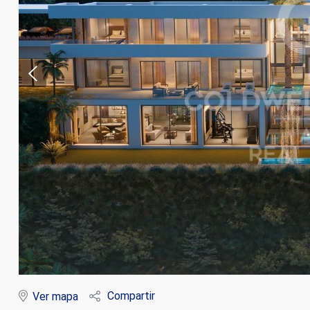
Modif
Técnic
Este sit
mejorar
instala
pudiend
deberá 
Compartir
Ver mapa
de la p