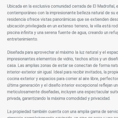
Ubicada en la exclusiva comunidad cerrada de El Madroñal, es
Analít
contemporáneo con la impresionante belleza natural de su e
Permite
residencia ofrece vistas panorámicas que se extienden desd
sitio we
ubicación privilegiada en un extenso terreno, la villa está 
medició
los usua
piscina infinita y una serena fuente de agua, creando un refu
que hac
entretenimiento.
del usu
experie
Diseñada para aprovechar al máximo la luz natural y el espac
Market
impresionantes elementos de vidrio, techos altos y un diseño
casa. Las amplias zonas de estar se conectan de forma natur
Estas c
eleccio
interior-exterior sin igual. Ideal para recibir invitados, la 
hábitos
cocina exterior y espacios para comer al aire libre, perfectos 
en el si
usuario
última generación y el diseño interior excepcional reflejan un
meticulosamente diseñadas, incluyen una espectacular suite 
privada, garantizando la máxima comodidad y privacidad.
La propiedad también cuenta con una amplia gama de servicios