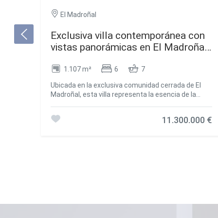
El Madroñal
Exclusiva villa contemporánea con
vistas panorámicas en El Madroñal,
Benahavís
1.107 m²
6
7
Ubicada en la exclusiva comunidad cerrada de El
Madroñal, esta villa representa la esencia de la
sofisticación moderna y la vida serena. Situada en
un extenso terreno en Benahavís, esta excepcional
11.300.000 €
residencia ofrece vistas panorámicas de la costa
mediterránea y las montañas circundantes.
Rodeada de hermosos jardines paisajísticos, la villa
cuenta con una elegante piscina infinita y una
tranquila fuente de agua, elevando la experiencia al
aire libre a nuevos niveles y creando un refugio
pacífico donde el ocio refinado y la tranquilidad se
combinan a la perfección. Con un diseño
contemporáneo y llamativo, la villa invita a que la luz
natural inunde sus interiores a través de amplios
elementos de vidrio, desdibujando sin esfuerzo las