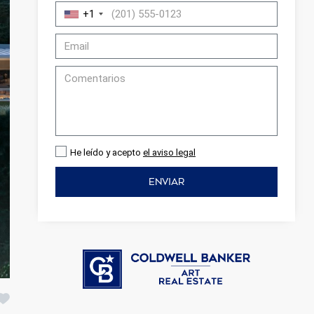
+1
He leído y acepto
el aviso legal
ENVIAR
activas
d de
egador
ue
egación