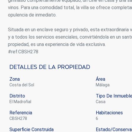
gimnasio completamente equipado, un cine en casa y una sa
vinos. Para una comodidad total, la villa se ofrece comple
opulencia de inmediato.
Situada en un enclave seguro y privado, esta extraordinaria 
y a todos los servicios esenciales, convirtiéndola en un santu
propiedad, es una experiencia de vida exclusiva.
#ref:CBSH278
Detalles De La Propiedad
Zona
Área
Costa del Sol
Málaga
Distrito
Tipo De Inmuebl
El Madroñal
casa
Referencia
Habitaciones
CBSH278
6
Superficie Construida
Estado/conserva