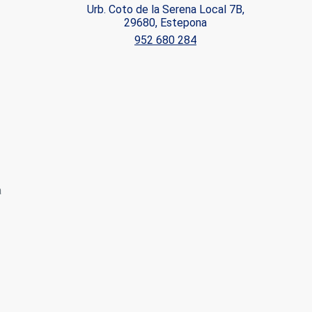
Urb. Coto de la Serena Local 7B,
29680, Estepona
952 680 284
 de este
a
ión de
s de uso
rencia
ejor
s y
us
a
gación