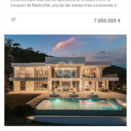
terraza se abre hacia el mar, ofreciendo un entorno
corazón de Madroñal, una de las zonas más exclusivas de
inigualable para el ocio al aire libre. La joya del espacio es la
Benahavís, y ofrece impresionantes vistas panorámicas al
piscina infinita revestida con piedra natural de Indonesia,
mar. La propiedad, ubicada dentro de una comunidad
famosa por sus propiedades purificadoras del agua. La
7.000.000 €
cerrada con seguridad las 24 horas, combina a la
zona exterior se completa con elegantes tumbonas, una
perfección el diseño moderno con el lujo más sofisticado.
gran mesa de comedor y una zona chill-out, perfecta para
Distribuida en tres niveles, la villa alberga seis elegantes
disfrutar del sol del Mediterráneo en total privacidad. El
dormitorios. En la planta inferior, se encuentra un
dormitorio principal está diseñado para ofrecer el máximo
completo spa con tecnología de microcementación, una
confort, con dos baños en suite y dos vestidores
piscina interior climatizada, sauna finlandesa y baño turco.
independientes. Además, la vivienda cuenta con un
A esto se suma un gimnasio totalmente equipado, una
dormitorio para el personal y un área de lavandería,
sala de juegos con mesa de billar, un bar y una amplia
añadiendo practicidad a una residencia ya impecable. La
bodega, creando un entorno de bienestar y
tecnología de última generación también está presente: la
entretenimiento de primer nivel. El diseño interior destaca
villa se entrega con un televisor OLED con sistema
por sus dos cubos de cristal, que aportan amplitud y
Acoustic Surface Audio, que proyecta el sonido
permiten disfrutar de un olivo centenario en un espacio
directamente desde la pantalla, y un sistema de sonido
ideal para relajarse, incluso fumando shisha. Los grandes
BOSE con integración de inteligencia artificial para una
ventanales inundan cada rincón de luz natural, al mismo
experiencia audiovisual inigualable. Para los apasionados
tiempo que incorporan protección solar para asegurar
del motor, la propiedad ofrece un garaje privado con
confort durante todo el año. En el exterior, una amplia
capacidad para cuatro vehículos. Como valor añadido, en
terraza ofrece un escenario perfecto para disfrutar del
tan solo dos años está prevista la apertura de una nueva
clima mediterráneo. La piscina infinita panorámica,
carretera que conectará El Madroñal directamente con
construida con piedra de Indonesia reconocida por sus
Real de la Quinta y Nueva Andalucía, mejorando
propiedades purificadoras de agua, se convierte en el
notablemente la accesibilidad a esta exclusiva zona