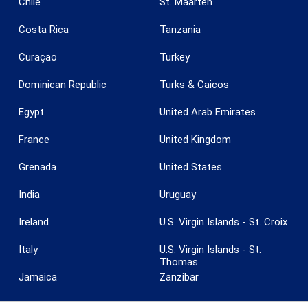
Chile
St. Maarten
Costa Rica
Tanzania
Curaçao
Turkey
Dominican Republic
Turks & Caicos
Egypt
United Arab Emirates
France
United Kingdom
Grenada
United States
India
Uruguay
Ireland
U.S. Virgin Islands - St. Croix
Italy
U.S. Virgin Islands - St.
Thomas
Jamaica
Zanzibar