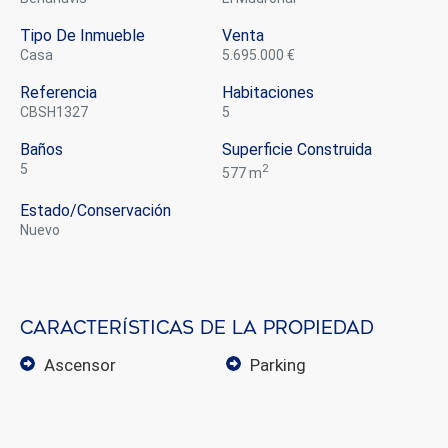
Tipo De Inmueble
Venta
casa
5.695.000 €
Referencia
Habitaciones
CBSH1327
5
Baños
Superficie Construida
5
2
577 m
Estado/conservación
nuevo
Modificar cookies
Características de la propiedad
Siempre activas
Técnicas y funcionales
ascensor
parking
Este sitio web utiliza Cookies propias para recopilar
información con la finalidad de mejorar nuestros servicios.
Si continua navegando, supone la aceptación de la
instalación de las mismas. El usuario tiene la posibilidad
de configurar su navegador pudiendo, si así lo desea,