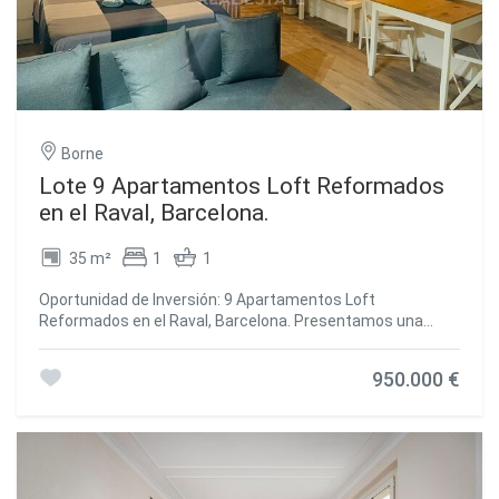
supermercados, farmacias y mucho más. ¡No dejes pasar
esta oportunidad única y contáctanos ahora mismo para
programar una visita! Estamos aquí para hacer realidad
tus sueños de tener la vivienda perfecta. #ref:CBES1966
Borne
Lote 9 Apartamentos Loft Reformados
en el Raval, Barcelona.
35 m²
1
1
Oportunidad de Inversión: 9 Apartamentos Loft
Reformados en el Raval, Barcelona. Presentamos una
oportunidad única de inversión en el corazón de Barcelona:
un conjunto de 9 apartamentos tipo loft totalmente
950.000 €
reformados y listos para generar alta rentabilidad en el
barrio del Raval, una de las zonas más dinámicas y en
constante crecimiento de la ciudad. Características Clave:
Ubicación estratégica en el Raval, a pie de calle en tres
locales adosados. Cada local contiene 3 apartamentos de
32 m², completamente equipados. Modelo de alquiler