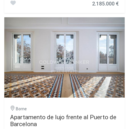
2.185.000 €
maestra del arquitecto Josep Pujol i Brull, construida a
principios del siglo XX sobre un edificio preexistente
proyectado en 1860 por Felip Ubach. En su interior
destacan los elementos decorativos propios del
modernismo, como el hierro forjado, las maderas talladas,
los suelos hidráulicos y los vitrales. Recientemente
reformada en 2023, la Casa Condeminas ofrece pisos de
super lujo y altísima calidad, con conserje, ascensores,
zonas comunes con piscina y una zona de cocina
barbacoa con vistas fantásticas al mar y puerto. En la
planta principal de este edificio se encuentra este bonito
piso de 183 m², que cuenta con tres dormitorios, uno en
suite con baño con ducha, un amplio salón con tres
balcones con vistas al puerto y ciudad de Barcelona, una
cocina espaciosa y totalmente equipada, un
aseo/lavadero. Diseñado con estilo, dispone de puertas
correderas para mayor privacidad, armarios empotrados,
tiene aire acondicionado, calefacción, suelos hidráulicos
originales y techos con elementos decorativos. Una
Borne
verdadera obra de arte. #ref:CBES2514
Apartamento de lujo frente al Puerto de
Barcelona