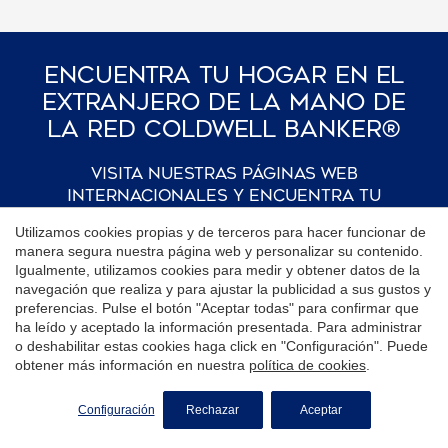
Encuentra Tu Hogar En El
Extranjero De La Mano De
La Red Coldwell Banker®
Visita nuestras páginas web
internacionales y encuentra tu
propiedad ideal en los destinos más
Utilizamos cookies propias y de terceros para hacer funcionar de
exclusivos
manera segura nuestra página web y personalizar su contenido.
Igualmente, utilizamos cookies para medir y obtener datos de la
navegación que realiza y para ajustar la publicidad a sus gustos y
preferencias. Pulse el botón "Aceptar todas" para confirmar que
Andorra
Luxembourg
ha leído y aceptado la información presentada. Para administrar
o deshabilitar estas cookies haga click en "Configuración". Puede
Argentina
Malta
obtener más información en nuestra
política de cookies
.
Aruba
Mexico
SOLICITE MÁS INFORMACIÓN
Configuración
Rechazar
Aceptar
Bahamas
Northern Cyprus