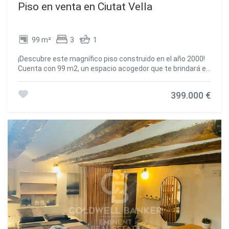
Piso en venta en Ciutat Vella
99 m²
3
1
¡Descubre este magnífico piso construido en el año 2000!
Cuenta con 99 m2, un espacio acogedor que te brindará el
confort que tu familia merece. Disfruta de las amplias
comodidades de sus 3 habitaciones y 1 baño, ideal para
399.000 €
crear momentos inolvidables junto a tus seres queridos.
Dispone de un luminoso comedor, un lugar perfecto para
compartir momentos inigualables mientras te envuelves
en la cálida luz natural. Embárcate en tus aventuras
culinarias en la funcional cocina, en impecable estado y
completamente equipada con todo lo que necesitas.
Disfruta de un entorno exterior que te conectará con la
belleza de la naturaleza y te brindará una agradable
sensación de libertad. Además, la ubicación de este
inmueble es simplemente excepcional. Al elegir este barrio
como tu nuevo hogar, tendrás acceso inmediato a todos
los servicios esenciales que necesitas para una vida plena.
A solo unos pasos, encontrarás centros educativos,
centros de salud, parques, instalaciones deportivas,