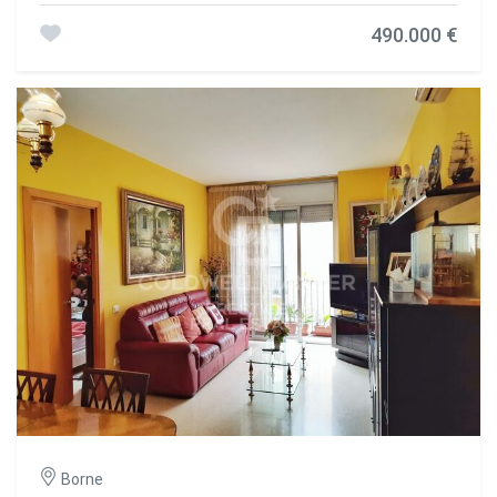
reducida. Espacio diáfano amplio y luminoso, con techos
490.000 €
altos y grandes ventanales orientados al este. La
distribución incluye una gran habitación doble con vestidor
y dos baños completos. Dispone de un cuarto de lavado.
Cuenta con calefacción por radiadores y ventiladores de
techo. Es una propiedad ideal para quienes buscan un
espacio singular y bien comunicado. El espacio ofrece una
gran tranquilidad en pleno corazón de Barcelona, en una
zona muy concurrida. Ubicación inmejorable, a pocos
minutos de la parada de metro Paral·lel (L2, L3 y Funicular
de Montjuïc) y rodeado de parques y servicios. ** en el
precio no van incluidos los honorarios de agencia
#ref:CBE01325
Borne