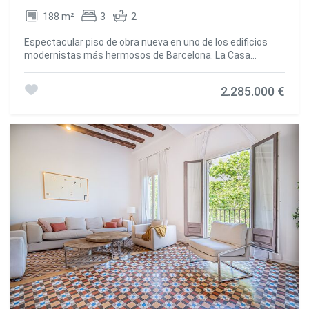
188 m²
3
2
Espectacular piso de obra nueva en uno de los edificios
modernistas más hermosos de Barcelona. La Casa
Condeminas, ubicada frente al mar y muy cerca de las
Ramblas, Soho House y el Barrio Gótico, es una obra
2.285.000 €
maestra del arquitecto Josep Pujol i Brull, construida a
principios del siglo XX sobre un edificio preexistente
proyectado en 1860 por Felip Ubach. En su interior
destacan los elementos decorativos propios del
modernismo, como el hierro forjado, las maderas talladas,
los suelos hidráulicos y los vitrales. Recientemente
reformada en 2023, la Casa Condeminas ofrece pisos de
super lujo y altísima calidad, con conserje, ascensores,
zonas comunes con piscina y una zona de cocina
barbacoa con vistas fantásticas al mar y puerto. En la
primera planta de este edificio se encuentra este bonito
piso de 188 m², que cuenta con tres dormitorios, uno en
suite con baño con ducha, un amplio salón con tres
balcones con vistas al puerto y ciudad de Barcelona, una
cocina espaciosa y totalmente equipada, un
aseo/lavadero. Diseñado con estilo, dispone de puertas
correderas para mayor privacidad, armarios empotrados,