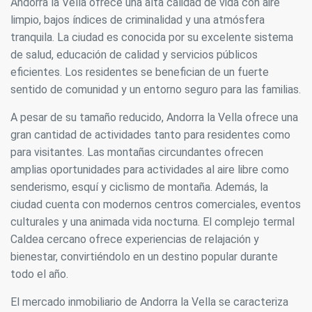
Andorra la Vella ofrece una alta calidad de vida con aire
Estas cookies son utilizadas para almacenar información
limpio, bajos índices de criminalidad y una atmósfera
sobre las preferencias y elecciones personales del usuario
a través de la observación continuada de sus hábitos de
tranquila. La ciudad es conocida por su excelente sistema
navegación. Gracias a ellas, podemos conocer los hábitos
de salud, educación de calidad y servicios públicos
de navegación en el sitio web y mostrar publicidad
relacionada con el perfil de navegación del usuario.
eficientes. Los residentes se benefician de un fuerte
sentido de comunidad y un entorno seguro para las familias.
A pesar de su tamaño reducido, Andorra la Vella ofrece una
gran cantidad de actividades tanto para residentes como
para visitantes. Las montañas circundantes ofrecen
amplias oportunidades para actividades al aire libre como
senderismo, esquí y ciclismo de montaña. Además, la
ciudad cuenta con modernos centros comerciales, eventos
culturales y una animada vida nocturna. El complejo termal
Caldea cercano ofrece experiencias de relajación y
bienestar, convirtiéndolo en un destino popular durante
todo el año.
El mercado inmobiliario
de Andorra la Vella se caracteriza