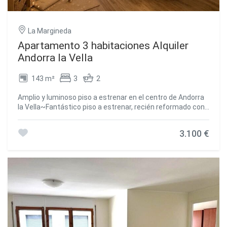
#ref:04050/5210
La Margineda
Apartamento 3 habitaciones Alquiler
Andorra la Vella
143 m²
3
2
Amplio y luminoso piso a estrenar en el centro de Andorra
la Vella~Fantástico piso a estrenar, recién reformado con
materiales de alta calidad, situado en pleno centro de
Andorra la Vella. Disfruta de una ubicación privilegiada, a
3.100 €
tan solo un minuto de las avenidas Meritxell y Carlemany,
con todos los servicios, comercios y zonas de ocio a su
alcance.~La vivienda dispone de 3 dormitorios, uno de ellos
tipo suite, todos con armarios empotrados. Cuenta
además con 2 baños completos y un aseo de
cortesía.~Destaca su amplio y luminoso salón-comedor,
con acceso a una agradable terraza de 3,13 m2. Las
ventanas de doble acristalamiento garantizan un
excelente aislamiento térmico y acústico, aportando un
mayor confort durante todo el año.~La cocina es