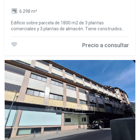
6.298 m²
Edificio sobre parcela de 1800 m2 de 3 plantas
comerciales y 3 plantas de almacén. Tiene construidos
6.297,68 m2 distribuidos de la siguiente forma:~ ~ Sótano
-3 (almacén) = 1.412 m2.~ Sótano -2 (almacén) = 1.734,59
Precio a consultar
m2.~ Sótano -1 (almacén) = 1.207,21 m2.~ P. Baja (local
comercial) = 774,40 m2.~ Planta 1 (local comercial) =
612,68 m2.~ Planta 2 (local comercial) = 556,80 m2.~ ~
También dispone de una zona amplia de aparcamiento
para clientes.~ ~ PRECIO A CONSULTAR!!! #ref:03094/5210