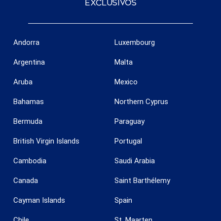
exclusivos
Andorra
Luxembourg
Argentina
Malta
Guardar configuración
Aceptar todas
Aruba
Mexico
Bahamas
Northern Cyprus
Bermuda
Paraguay
British Virgin Islands
Portugal
Cambodia
Saudi Arabia
Canada
Saint Barthélemy
Cayman Islands
Spain
Chile
St. Maarten