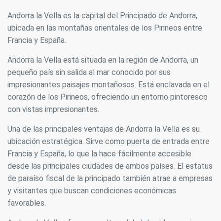
Siempre activas
Técnicas y funcionales
Andorra la Vella es la capital del Principado de Andorra,
Este sitio web utiliza Cookies propias para recopilar
información con la finalidad de mejorar nuestros servicios.
ubicada en las montañas orientales de los Pirineos entre
Si continua navegando, supone la aceptación de la
Francia y España.
instalación de las mismas. El usuario tiene la posibilidad
de configurar su navegador pudiendo, si así lo desea,
impedir que sean instaladas en su disco duro, aunque
Andorra la Vella está situada en la región de Andorra, un
deberá tener en cuenta que dicha acción podrá ocasionar
pequeño país sin salida al mar conocido por sus
dificultades de navegación de la página web.
impresionantes paisajes montañosos. Está enclavada en el
corazón de los Pirineos, ofreciendo un entorno pintoresco
Analíticas y personalización
con vistas impresionantes.
Permiten realizar el seguimiento y análisis del
comportamiento de los usuarios de este sitio web. La
Una de las principales ventajas de Andorra la Vella es su
información recogida mediante este tipo de cookies se
utiliza en la medición de la actividad de la web para la
ubicación estratégica. Sirve como puerta de entrada entre
elaboración de perfiles de navegación de los usuarios con
Francia y España, lo que la hace fácilmente accesible
el fin de introducir mejoras en función del análisis de los
datos de uso que hacen los usuarios del servicio. Permiten
desde las principales ciudades de ambos países. El estatus
guardar la información de preferencia del usuario para
de paraíso fiscal de la principado también atrae a empresas
mejorar la calidad de nuestros servicios y para ofrecer una
mejor experiencia a través de productos recomendados.
y visitantes que buscan condiciones económicas
favorables.
Marketing y publicidad