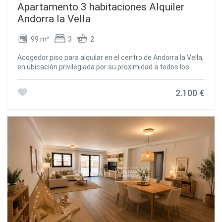
Apartamento 3 habitaciones Alquiler
Andorra la Vella
99 m²
3
2
Acogedor piso para alquilar en el centro de Andorra la Vella,
en ubicación privilegiada por su proximidad a todos los
servicios (centro comercial, zona administrativa del país,
servicios médicos, etc). Nos encontramos con un
2.100 €
apartamento en edificio en perfecto estado de
conservación que consta de la siguiente distribución: ~~-
Recibidor con armarios empotrados. ~- Cocina
independiente equipada con horno, vitrocerámica y
campana. Con muchos armarios para facilitar el
almacenamiento. Con zona separada para ubicar
lavadora/secadora. ~- 1 habitación doble tipo suite, y dos
habitaciones individuales, todas con armarios
empotrados. ~- 2 Baños completos, ambos con bañera, ~-
Salón y habitación principal muy luminosos con orientación
oeste. ~~Calefacción a gasoil con contador individual. ~Se
cobraran aparte 145€ por la plaza de parking ~~No dude en
contactarnos para concertar una visita~El equipo de
immobiliaria Gali se encuentra a su disposición~~