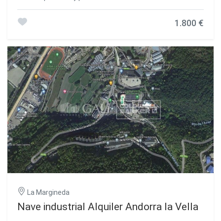
encontramos con un piso en edificio en perfecto estado
de conservación, y en el centro comercial del país, muy
1.800 €
cerca de todos los servicios. Consta de la siguiente
distribución:~~- Recibidor con armarios.~- Cocina abierta
al salón, equipada con horno, vitrocerámica, nevera y
campana. Con muchos armarios para facilitar el
almacenamiento.~- Habitación doble con armarios
empotrados en la zona pasillo.~- Baño completo con
amplia ducha.~- Salón-comedor ~~Vivienda luminosa, con
salón y habitación exteriores.~~Posibilidad de alquilar
plaza de aparcamiento en el mismo edificio.~NO SE
ACEPTAN MASCOTAS~Inmobiliaria Gali a su disposición
#ref:05201/5210
La Margineda
Nave industrial Alquiler Andorra la Vella