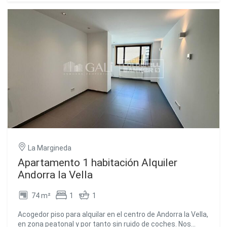
independiente, cómoda y funcional.~~Su distribución y su
excelente ubicación hacen de esta vivienda una opción
ideal para quienes buscan comodidad y amplitud en el
centro de la ciudad.~~La vivienda no dispone de plaza de
aparcamiento y no se aceptan animales.~~Para concertar
una visita o recibir más información, no dude en ponerse
en contacto con nosotros. Estaremos encantados de
atenderle. #ref:05211/5210
La Margineda
Apartamento 1 habitación Alquiler
Andorra la Vella
74 m²
1
1
Acogedor piso para alquilar en el centro de Andorra la Vella,
en zona peatonal y por tanto sin ruido de coches. Nos