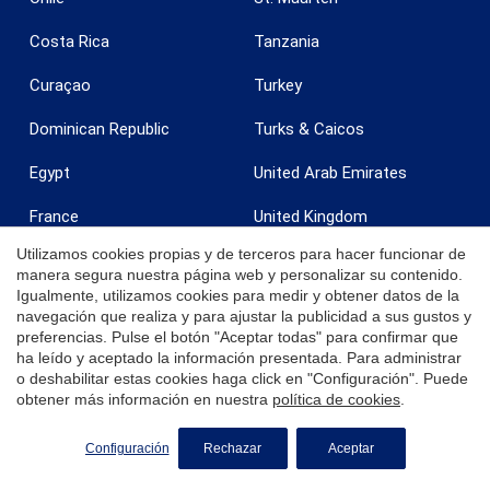
Costa Rica
Tanzania
Curaçao
Turkey
Dominican Republic
Turks & Caicos
Egypt
United Arab Emirates
France
United Kingdom
Utilizamos cookies propias y de terceros para hacer funcionar de
Grenada
United States
manera segura nuestra página web y personalizar su contenido.
Igualmente, utilizamos cookies para medir y obtener datos de la
India
Uruguay
navegación que realiza y para ajustar la publicidad a sus gustos y
preferencias. Pulse el botón "Aceptar todas" para confirmar que
Ireland
U.S. Virgin Islands - St. Croix
ha leído y aceptado la información presentada. Para administrar
o deshabilitar estas cookies haga click en "Configuración". Puede
Italy
U.S. Virgin Islands - St.
obtener más información en nuestra
política de cookies
.
Thomas
Jamaica
Zanzibar
SOLICITE MÁS INFORMACIÓN
Configuración
Rechazar
Aceptar