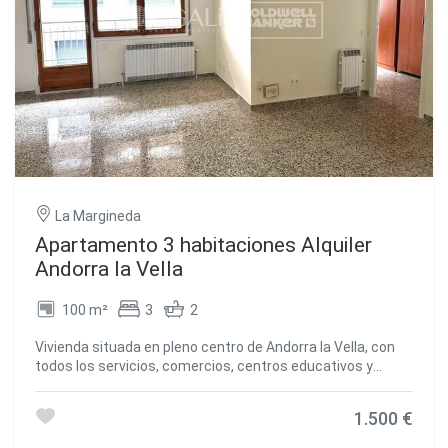
independiente, moderna y funcional, integrada en una
reforma cuidada hasta el último detalle.~El edificio cuenta
con ascensor y calefacción central de gasoil. Los gastos
de calefacción se facturarán según el consumo
realizado.~Además, existe la posibilidad de alquilar una
plaza de aparcamiento en el mismo edificio, aportando
comodidad y practicidad en una de las zonas más
demandadas de la capital.~Una oportunidad única para
estrenar una vivienda completamente renovada, con
acabados de calidad y en una ubicación inmejorable.~No
se aceptan animales.~Inmobiliaria Gali a su disposición.
La Margineda
#ref:01230/5210
Apartamento 3 habitaciones Alquiler
Andorra la Vella
100 m²
3
2
Vivienda situada en pleno centro de Andorra la Vella, con
todos los servicios, comercios, centros educativos y
zonas de ocio a pocos minutos a pie.~~El piso dispone de
3 habitaciones, una de ellas tipo suite con baño privado,
1.500 €
además de un segundo baño completo. La zona de día
ofrece un amplio salón-comedor y una cocina