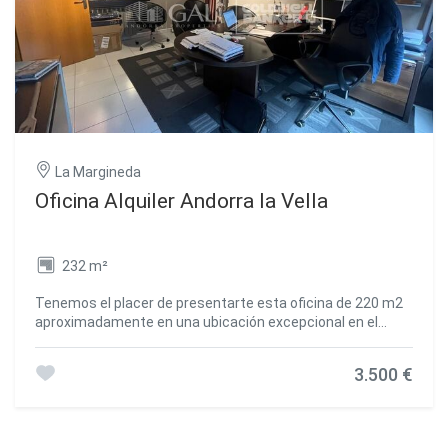
diáfano.~Planta Tercera (1.015,87 m2): Gran espacio
diáfano.~Planta Cuarta (1.015,87 m2): Gran espacio
diáfano.~Planta Quinta (898,51 m2): Gran espacio
diáfano.~Planta Ático (827,74 m2): Espacio diáfano con
gran terraza.~Planta Sobre Ático (503,27 m2): Planta
diáfana.~~El edificio está comunicado por núcleos de
escaleras, ascensor y rampas para el acceso
rodado.~~No dude en ponerse en contacto con
Inmobiliaria GALÍ para recibir más información sobre el
La Margineda
edificio. #ref:00153/5210
Oficina Alquiler Andorra la Vella
232 m²
Tenemos el placer de presentarte esta oficina de 220 m2
aproximadamente en una ubicación excepcional en el
centro de Andorra la Vella.~~Esta oficina dispone de
múltiples despachos independientes, y de lavabos
3.500 €
separados por sexos. ~~La calefacción es gasoil central
~~Posibilidad de alquilar a parte, tres plazas de
aparcamiento ~Si estás buscando una oficina para tu
empresa con la mejor ubicación del país Inmobiliaria Gali se