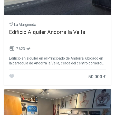
La Margineda
Edificio Alquiler Andorra la Vella
7.623 m²
Edificio en alquiler en el Principado de Andorra, ubicado en
la parroquia de Andorra la Vella, cerca del centro comercial
y financiero del país. Dispone de vistas a la ciudad y sol
durante gran parte del día. ~El acceso al edificio se realiza
50.000 €
a través de dos viales. La superficie de la parcela de
terreno donde se encuentra ubicado el edificio es de 1.064
m2, y está distribuido en 9 plantas de la siguiente
forma:~~Planta Sótano (216,98 m2): Pequeña
tienda.~Planta Baja (1.015,87 m2): Gran espacio expositor,
despachos personal y dirección, archivos, aseos y
almacén.~Planta Primera (1.064,39 m2): Antiguo taller
mecánico.~Planta Segunda (1.064,39 m2): Prácticamente