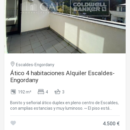
inteligentes. Las persianas son eléctricas y
motorizadas.~~Incluyen una plaza de aparcamiento y un
trastero en el miso edificio.~~No se aceptan
mascotas.~~Inmobiliaria Gali a su disposición.
#ref:05192/5210
Escaldes-Engordany
Ático 4 habitaciones Alquiler Escaldes-
Engordany
192 m²
4
3
Bonito y señorial ático duplex en pleno centro de Escaldes,
con amplias estancias y muy luminoso. ~ El piso está
distribuido en dos zonas bien diferenciadas: ~ - ZONA DE
DÍA: Consta de un bonito recibidor desde el cual se accede
4.500 €
a las diferentes estancias ubicadas en esta planta: Amplia