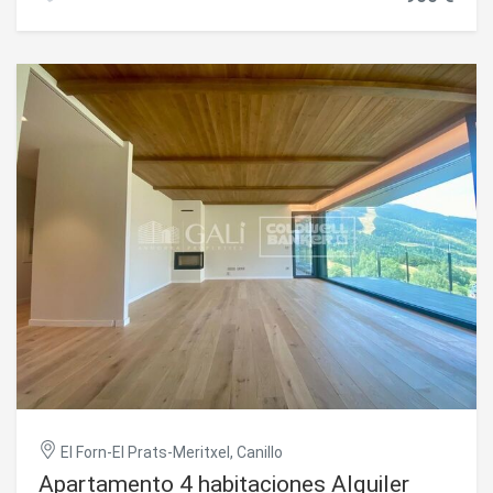
pequeña terraza, cocina equipada, un dormitorio y baño
completo. Incluye plaza de parking y guarda esquí, lo que
aporta un extra de funcionalidad, especialmente en
temporada de invierno.~~El piso no dispone actualmente
de conexión wifi, aunque existe la posibilidad de realizar la
instalación.~~Admite mascotas de tamaño pequeño y
educadas, que no ocasionen molestias a los vecinos ni
destrocen los muebles del hogar. ~Se pedirán 80 €
mensuales a cuenta de la calefacción y del agua caliente,
importe que se regularizará a final de año según
consumo.~~Una opción práctica y confortable en una de
las zonas más demandadas de Soldeu.~No dude en
contactarnos para realizar una visita #ref:04888/5210
El Forn-El Prats-Meritxel, Canillo
Apartamento 4 habitaciones Alquiler