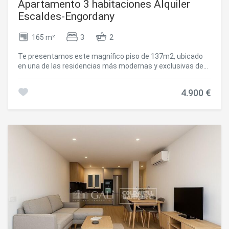
Apartamento 3 habitaciones Alquiler
Escaldes-Engordany
165 m²
3
2
Te presentamos este magnífico piso de 137m2, ubicado
en una de las residencias más modernas y exclusivas de
Escaldes-Engordany: A Tower. Un hogar elegante, luminoso
y con vistas espectaculares, ideal para quienes buscan
4.900 €
confort, diseño y una ubicación privilegiada en
Andorra.~~La vivienda dispone de tres habitaciones, una
de ellas una amplia suite con baño privado, pensada para
ofrecer la máxima comodidad. Las otras dos habitaciones,
igualmente luminosas, se pueden adaptar como
dormitorios, despacho o espacio multifuncional.~~El
amplio salón-comedor destaca por sus grandes
ventanales que ofrecen una vista panorámica al valle,
llenando el espacio de luz natural durante todo el día.~~La
cocina, moderna y totalmente equipada con
electrodomésticos de alta gama, se integra
perfectamente en la zona de día, combinando
funcionalidad y estilo.~~El piso cuenta con dos baños
completos, ambos con acabados de primera calidad y