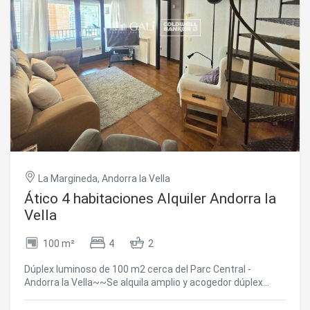
dobles.~- Un dormitorio individual.~- Baño completo con
bañera.~~Todos los dormitorios disponen de armarios
empotrados, ofreciendo una excelente capacidad de
almacenamiento.~Todas las estancias son o dan
íntegramente al exterior.~~La propiedad incluye además
una plaza de aparcamiento y un trastero, aportando
comodidad y funcionalidad al conjunto.~La calefacción y el
agua caliente funcionan mediante sistema individual
centralizado de gasoil. Se solicitará una provisión mensual
de 100 € en concepto de agua y calefacción.~No se
aceptan mascotas de ningún tipo.~Disponible de forma
inmediata.~~Para más información o concertar una visita,
no dude en contactar con Inmobiliaria Gali, estaremos
La Margineda, Andorra la Vella
encantados de atenderle.~ #ref:05167/5210
Ático 4 habitaciones Alquiler Andorra la
Vella
100 m²
4
2
Dúplex luminoso de 100 m2 cerca del Parc Central -
Andorra la Vella~~Se alquila amplio y acogedor dúplex
situado cerca del Parc Central de Andorra la Vella, en una
zona con todos los servicios y comercios a pocos