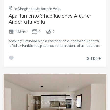
La Margineda, Andorra la Vella
Apartamento 3 habitaciones Alquiler
Andorra la Vella
143 m²
3
2
Amplio y luminoso piso a estrenar en el centro de Andorra
la Vella~Fantástico piso a estrenar, recién reformado con
materiales de alta calidad, situado en pleno centro de
Andorra la Vella. Disfruta de una ubicación privilegiada, a
3.100 €
tan solo un minuto de las avenidas Meritxell y Carlemany,
con todos los servicios, comercios y zonas de ocio a su
alcance.~La vivienda dispone de 3 dormitorios, uno de ellos
tipo suite, todos con armarios empotrados. Cuenta
además con 2 baños completos y un aseo de
cortesía.~Destaca su amplio y luminoso salón-comedor,
con acceso a una agradable terraza de 3,13 m2. Las
ventanas de doble acristalamiento garantizan un
excelente aislamiento térmico y acústico, aportando un
mayor confort durante todo el año.~La cocina es
independiente, moderna y funcional, integrada en una