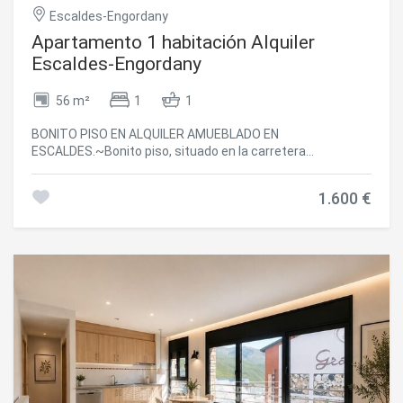
Escaldes-Engordany
Apartamento 1 habitación Alquiler
Escaldes-Engordany
56 m²
1
1
BONITO PISO EN ALQUILER AMUEBLADO EN
ESCALDES.~Bonito piso, situado en la carretera
d'Engolasters. Muy buena ubicación ya que esta a unos 20
minutos caminando del centro situado en una zona
1.600 €
residencial muy tranquila.~Dispone de un recibidor, un
salón comedor con cocina americana completamente
equipada, una habitación doble, un baño completo con
ducha. ~Incluye una buena plaza de aparcamiento en el
mismo edificio.~~ Se cobrarán 50 euros a cuenta de
calefacción y agua.~~ NO SE ADMITEN
MASCOTAS~~Immobiliaria Galí a su disposición.
#ref:03312/5210