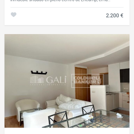
tranquila y apreciada zona del Parque de la
Osa.~Disponible a partir de agosto de 2026.~La vivienda
2.200 €
destaca por su amplitud, luminosidad y agradables vistas
panorámicas, y se distribuye de la siguiente manera:~-
Recibidor de entrada.~- Amplio y acogedor salón-comedor
con techos abuhardillados, que aportan un encanto
especial a la estancia.~- Acceso a una agradable terraza
con vistas panorámicas y orientación Este, ideal para
disfrutar del sol de la mañana.~- Cocina independiente
totalmente equipada.~- Baño completo con bañera.~-
Dormitorio doble con armarios empotrados.~- Dormitorio
principal en suite, con vestidor y baño completo con
ducha.~~La propiedad se complementa con una plaza de
aparcamiento, aportando una mayor comodidad en el día a
día.~Se entrega completamente amueblada y equipada,
lista para entrar a vivir.~Para más información o concertar
una visita, no dude en contactar con Inmobiliaria Gali.
#ref:05173/5210