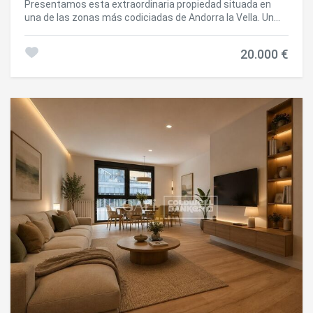
Presentamos esta extraordinaria propiedad situada en
una de las zonas más codiciadas de Andorra la Vella. Un
ático exclusivo que destaca por su arquitectura
contemporánea, donde se fusionan armoniosamente el
20.000 €
diseño internacional con toques locales, ofreciendo un
estilo de vida elegante y sofisticado.~~Con una superficie
construida aproximada de 630m2 (incluyendo las
terrazas), esta vivienda de reciente construcción ha sido
concebida con los más altos estándares de calidad. Su
distribución inteligente, la amplitud de los espacios y el
aprovechamiento máximo de la luz natural convierten este
ático en un hogar único en el Principado.~~La zona de día
alberga un amplio salón-comedor de 90m2, ideal para el
entretenimiento o el descanso, con salida directa a una
terraza de 33m2. La cocina de concepto abierto está
equipada con electrodomésticos de última generación,
combinando funcionalidad y estética. En esta misma
planta también encontramos una acogedora zona de
estar/descanso de 40m2 con acceso a otra terraza de
21m2, una habitación en suite, un aseo de cortesía, una
despensa y la sala de lavadora/secadora/aerotermia.~~La
planta superior alberga la zona de noche, compuesta por
cuatro dormitorios dobles tipo suite, todos con armarios
empotrados o vestidor y todas con espectaculares vistas