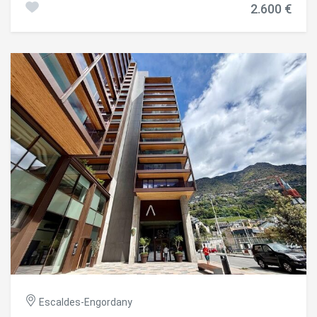
2.600 €
minutos.~La vivienda dispone de 100 m2 más una terraza
de 4 m2 con buenas vistas y orientación oeste, lo que
proporciona sol y mucha luz natural durante gran parte del
día. La terraza tiene acceso directo desde el
comedor.~Cuenta con:~ 4 habitaciones~ 2 baños~ Altillo
de 20 m2 útiles~ Plaza de parking incluida~ Cocina
independiente totalmente equipada~ Zona de lavandería~
Piso amueblado y en muy buen estado~Dos de las
habitaciones disponen de ventanas tipo Velux.~El altillo
ofrece un espacio adicional ideal como despacho, sala de
juegos o zona de descanso, aportando el encanto y la
amplitud propios de un dúplex.~Gastos a cuenta: 125 €
mensuales.~Ideal para familias o personas que busquen
comodidad, espacio y una excelente ubicación en el centro
de Andorra.~NO SE ADMITEN MASCOTAS.
#ref:05158/5210
Escaldes-Engordany