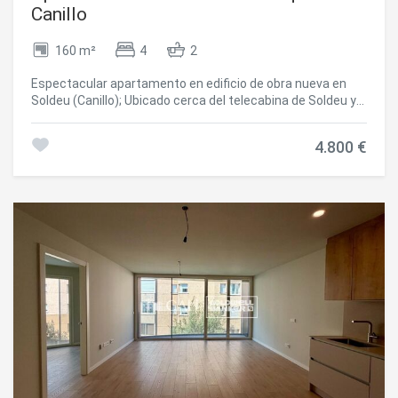
Canillo
160 m²
4
2
Espectacular apartamento en edificio de obra nueva en
Soldeu (Canillo); Ubicado cerca del telecabina de Soldeu y
del Valle de Incles. En edificio muy tranquilo, con pocos
vecinos. ~~Se trata de una vivienda de 148 m2 de vivienda
4.800 €
más 12 de terraza, con unas vistas espectaculares del
valle y las pistas de esquí.~~Consta de un gran salón
comedor con cocina americana y acceso directo a la
terraza. 4 habitaciones dobles todas exteriores, una tipo
suite y las otras tres comparten el otro baño de la casa y
aseo, todas ellas con armarios empotrados. ~~En cuanto
a los ACABADOS Y CALIDADES de las viviendas,
destacaríamos: ~~- CARPINTERÍA EXTERIOR de aluminio
con rotura de puente térmico tipo Technal o similar. ~-
Triple vidrio con doble cámara de aire adaptados a las
exigencias energéticas. ~- Pavimento de parqué natural,
de la casa Kährs, a excepción de los baños que serán de
baldosa cerámica porcelánico.~- Chimenea en el comedor.
~-La cocina de la casa Leicht, formada por una parte con
muebles bajos, una parte con columnas y una parte