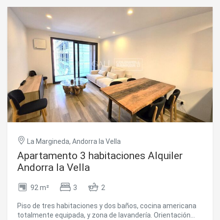
una cocina independiente totalmente equipada y un
recibidor con mas armarios de almacenaje.~En el piso
tiene incluida una plaza de aparcamiento y un trastero en
el mismo edificio.~Se cobraran 100€ en concepto de agua
y calefacción.~Disponible inmediatamente.~Agenda una
cita con nosotros, inmobiliaria Gali a su disposición.
#ref:05215/5210
La Margineda, Andorra la Vella
Apartamento 3 habitaciones Alquiler
Andorra la Vella
92 m²
3
2
Piso de tres habitaciones y dos baños, cocina americana
totalmente equipada, y zona de lavandería. Orientación