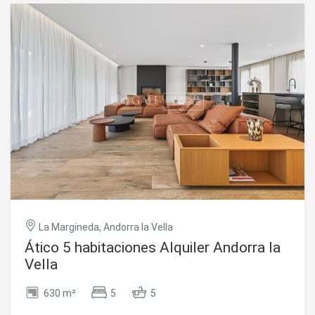
las pistas de esquí a 5 minutos caminando. ~~NO SE
ACEPTAN ANIMALES.~NO ALQUILER DE TEMPORADA.~Se
cobraran 50 euros a cuenta de consumos de agua y
calefacción a regularizar a final de año. ~~Inmobiliaria Gali
a su disposición #ref:04419/5210
La Margineda, Andorra la Vella
Ático 5 habitaciones Alquiler Andorra la
Vella
630 m²
5
5