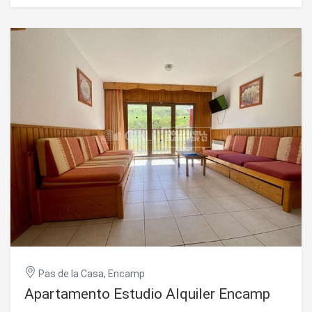
cocina cerrada y con acceso directo al salón (con
posibilidad de hacer cocina abierta). Gran salón-comedor,
con la zona de comedor y zona de estar/televisión, bien
diferenciada. El salón tiene una bonita chimenea, y desde
él se accede a la terraza, desde la que disfrutar de vistas y
sol. En esta planta también se ubica un práctico baño de
cortesía. Desde unas escaleras se accede a la zona de
noche. ~ - ZONA DE NOCHE: En la planta superior se ubican
las habitaciones. Dispone de un total de 4 habitaciones, de
las cuales dos de ellas tipo suite (con baño completo), una
doble y una individual. A parte un baño que dan servicio a
las dos habitaciones. Desde dos de las habitaciones se
accede a la terraza de la parte superior, también con
vistas y sol. Todas las habitaciones disponen de armarios
empotrados. ~ POSIBILIDAD DE ALQUILAR SIN MUEBLES. ~
~ Uno de los atractivos de este bonito inmueble, es el
fantástico box para 4 coches, y trastero de 5m2. ~ ~ Ideal
para quien quiera vivir en el centro, al alcance de todos los
servicios sin necesidad de usar el coche. FANTÁSTICA
VIVIENDA!!~c #ref:01398/5210
Pas de la Casa, Encamp
Apartamento Estudio Alquiler Encamp