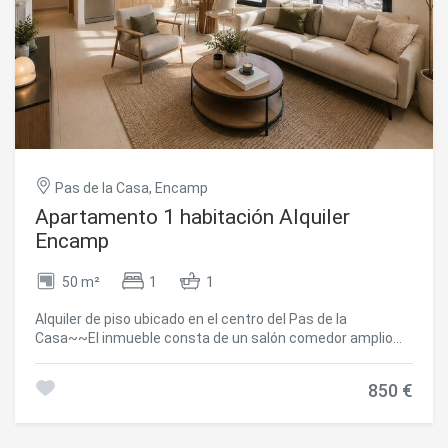
Pas de la Casa, Encamp
Apartamento 1 habitación Alquiler
Encamp
50 m²
1
1
Alquiler de piso ubicado en el centro del Pas de la
Casa~~El inmueble consta de un salón comedor amplio
con cocina americana. Un baño con bañera y una
habitación doble con armarios empotrados.~Por su
850 €
ubicación está cerca de todos los servicios que puede
ofrecer la parroquia.~Cerca del piso tenemos escuelas,
super mercados, centros médicos, paradas de autobús y