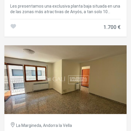
Les presentamos una exclusiva planta baja situada en una
de las zonas más atractivas de Anyós, a tan solo 10
metros del reconocido centro Wellness de Anyós Park. La
vivienda combina comodidad, luminosidad y privacidad,
1.700 €
ofreciendo un entorno ideal tanto como residencia
habitual como para disfrutar de una segunda residencia en
Andorra.~~Dispone de una superficie aproximada de 110
m2 y cuenta con un parking privado tipo box con acceso
directo al interior del piso, una característica poco habitual
que aporta gran confort y seguridad.~~Gracias a su
orientación suroeste, el inmueble goza de sol y luz natural
durante prácticamente todo el día. Al ser una vivienda
esquinera y totalmente exterior, todas las estancias
disfrutan de vistas despejadas y una agradable sensación
de amplitud.~El salón-comedor, amplio y muy luminoso,
dispone de tres ventanales una al sur y dos al oeste que
inundan el espacio de luz y calidez. La cocina, de estilo
americano, se integra perfectamente en la zona de día y
está totalmente equipada, con mobiliario de roble macizo
de gran calidad.~La zona de noche se compone de dos
Modificar cookies
habitaciones dobles de generosas dimensiones, ambas
orientadas al oeste, y una suite principal con una
La Margineda, Andorra la Vella
excelente capacidad de almacenamiento gracias a sus