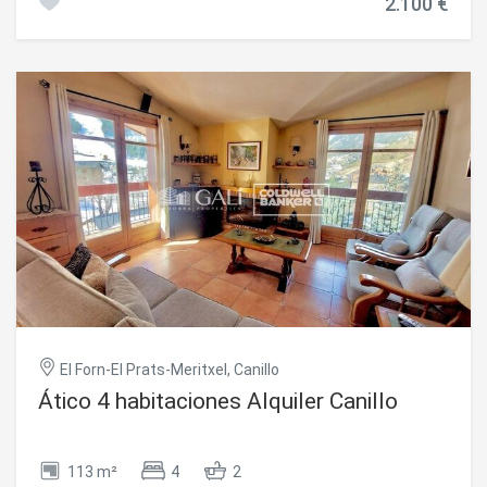
2.100 €
apartamento en edificio en perfecto estado de
conservación que consta de la siguiente distribución: ~~-
Recibidor con armarios empotrados. ~- Cocina
independiente equipada con horno, vitrocerámica y
campana. Con muchos armarios para facilitar el
almacenamiento. Con zona separada para ubicar
lavadora/secadora. ~- 1 habitación doble tipo suite, y dos
habitaciones individuales, todas con armarios
empotrados. ~- 2 Baños completos, ambos con bañera, ~-
Salón y habitación principal muy luminosos con orientación
oeste. ~~Calefacción a gasoil con contador individual. ~Se
cobraran aparte 145€ por la plaza de parking ~~No dude en
contactarnos para concertar una visita~El equipo de
immobiliaria Gali se encuentra a su disposición~~
#ref:04050/5210
El Forn-El Prats-Meritxel, Canillo
Ático 4 habitaciones Alquiler Canillo
113 m²
4
2