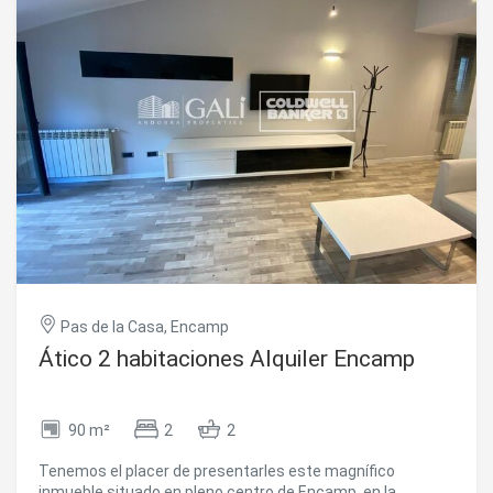
como zona de comedor, despacho o incluso como cuarta
habitación.~Desde la zona de estar se accede a unas
magníficas vistas sobre la avenida principal del país.~El
piso destaca por sus acabados de alta calidad y por
ofrecer un excelente confort gracias a su sistema de
calefacción por suelo radiante.~Plaza de aparcamiento
disponible a pocos metros de la vivienda (no incluida en el
precio).~Para más información o concertar una visita,
Inmobiliaria Gali queda a su disposición. #ref:02656/5210
Pas de la Casa, Encamp
Ático 2 habitaciones Alquiler Encamp
90 m²
2
2
Tenemos el placer de presentarles este magnífico
inmueble situado en pleno centro de Encamp, en la