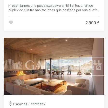
Presentamos una pieza exclusiva en El Tarter, un ático
dúplex de cuatro habitaciones que destaca por sus cuatro
terrazas, tres de ellas orientadas al sur, y una cuarta que
disfruta de sol hasta última hora del día, ofreciendo una
2.900 €
luminosidad excepcional durante toda la jornada.~~La
vivienda goza de vistas abiertas a las pistas de esquí y de
una de las mejores exposiciones solares de la zona, un
valor diferencial difícil de encontrar.~~Características
destacadas:~Excelente estado de
conservación.~Materiales de calidad: madera y gres en la
primera planta, y toda la segunda planta (altillo) acabada
íntegramente en madera.~~Distribución:~~Primera
planta: recibidor, habitación doble, baño completo, cocina
con pasamanos y un amplio comedor con chimenea.
Todas las estancias tienen salida directa a las terrazas,
permitiendo disfrutar del sol y de las vistas en cualquier
momento del día.~~Segunda planta (altillo): zona lúdica,
dos habitaciones dobles, una habitación individual y un
baño completo. Todas las estancias cuentan con
ventanas Velux que aportan abundante luz natural.~~La
vivienda dispone de una superficie construida de 62,55 m2,
a la que se suma un altillo de 40 m2.~~Los consumos de
Escaldes-Engordany
calefacción y agua caliente se abonarán mediante una