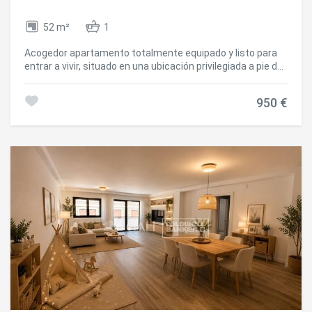
52 m²
1
Acogedor apartamento totalmente equipado y listo para
entrar a vivir, situado en una ubicación privilegiada a pie de
pistas de Pas de la Casa. Una oportunidad ideal para
quienes buscan disfrutar de la montaña y de todas las
950 €
comodidades del entorno durante una estancia
temporal.~~La vivienda dispone de un luminoso salón-
comedor, cocina equipada, balcón privado y agradables
vistas a la montaña, que permiten disfrutar del paisaje
durante todo el año. Su distribución funcional y su
equipamiento completo garantizan una estancia cómoda
y práctica desde el primer día.~~Ubicado a pocos pasos
de los remontes, comercios, restaurantes y servicios,
este apartamento combina comodidad, ubicación y
calidad de vida en pleno corazón de Pas de la
Casa.~~Alquiler de carácter temporal. Disponible para
estancia temporal según condiciones a consultar.~Para
más información, Galí Canillo + (teléfono oculto)
#ref:05140/5210