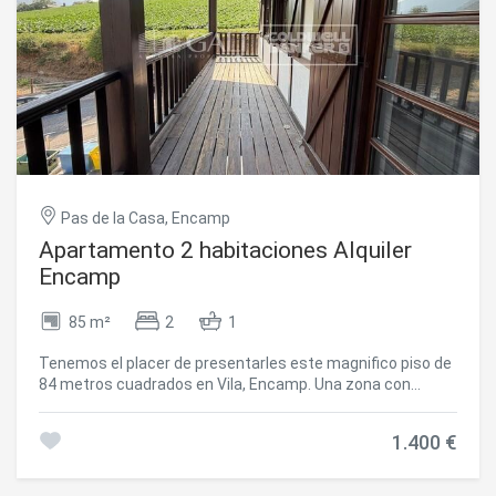
Pas de la Casa, Encamp
Apartamento 2 habitaciones Alquiler
Encamp
85 m²
2
1
Tenemos el placer de presentarles este magnifico piso de
84 metros cuadrados en Vila, Encamp. Una zona con
magnificas vistas y sol durante todo el día.~Este piso
dispone de dos dormitorios ambos con armario empotrado
1.400 €
y camas. Dispone de un baño completo con bañera. La
zona de día encontramos un amplio salón con chimenea y
amueblado con una salida a una gran terraza de 12 m2,