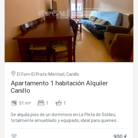
ACEPTAN MASCOTAS~Inmobiliaria Gali a su disposición
#ref:05201/5210
El Forn-El Prats-Meritxel, Canillo
Apartamento 1 habitación Alquiler
Canillo
51 m²
1
1
Se alquila piso de un dormitorio en La Pleta de Soldeu,
totalmente amueblado y equipado, ideal para quienes
buscan comodidad y tranquilidad durante todo el año.~~La
vivienda dispone de salón-comedor con salida a una
900 €