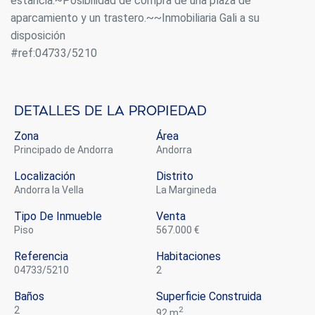
estancia.~Posibilidad de compra de una plaza de
aparcamiento y un trastero.~~Inmobiliaria Gali a su
disposición
#ref:04733/5210
Detalles de la propiedad
Zona
Área
Principado de Andorra
Andorra
Localización
Distrito
Andorra la Vella
La Margineda
Tipo De Inmueble
Venta
piso
567.000 €
Referencia
Habitaciones
Modificar cookies
04733/5210
2
Baños
Superficie Construida
2
2
92 m