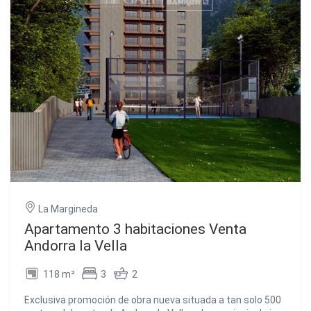
consumo energético desde tu smartphone.~Confort
térmico: Suelo radiante con termostatos individuales en
cada estancia.~~Extras opcionales:~Plaza de
aparcamiento.~Trastero.~~Esta vivienda combina
ubicación privilegiada, diseño contemporáneo y máxima
eficiencia, convirtiéndose en una opción ideal tanto para
vivir como para invertir en Andorra la Vella.~~Contáctanos
hoy mismo para más información o para programar una
visita personalizada. #ref:04051/5210
La Margineda
Apartamento 3 habitaciones Venta
Andorra la Vella
118 m²
3
2
Exclusiva promoción de obra nueva situada a tan solo 500