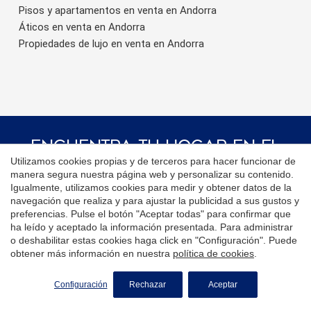
Pisos y apartamentos en venta en Andorra
Áticos en venta en Andorra
Propiedades de lujo en venta en Andorra
Encuentra Tu Hogar En El
Utilizamos cookies propias y de terceros para hacer funcionar de
Extranjero De La Mano De
manera segura nuestra página web y personalizar su contenido.
La Red Coldwell Banker®
Igualmente, utilizamos cookies para medir y obtener datos de la
navegación que realiza y para ajustar la publicidad a sus gustos y
Visita nuestras páginas web
preferencias. Pulse el botón "Aceptar todas" para confirmar que
ha leído y aceptado la información presentada. Para administrar
internacionales y encuentra tu
o deshabilitar estas cookies haga click en "Configuración". Puede
propiedad ideal en los destinos más
obtener más información en nuestra
política de cookies
.
exclusivos
SOLICITE MÁS INFORMACIÓN
Configuración
Rechazar
Aceptar