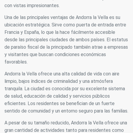
Estas cookies son utilizadas para almacenar información
con vistas impresionantes.
sobre las preferencias y elecciones personales del usuario
a través de la observación continuada de sus hábitos de
Una de las principales ventajas de Andorra la Vella es su
navegación. Gracias a ellas, podemos conocer los hábitos
de navegación en el sitio web y mostrar publicidad
ubicación estratégica. Sirve como puerta de entrada entre
relacionada con el perfil de navegación del usuario.
Francia y España, lo que la hace fácilmente accesible
desde las principales ciudades de ambos países. El estatus
de paraíso fiscal de la principado también atrae a empresas
y visitantes que buscan condiciones económicas
favorables.
Andorra la Vella ofrece una alta calidad de vida con aire
limpio, bajos índices de criminalidad y una atmósfera
tranquila. La ciudad es conocida por su excelente sistema
de salud, educación de calidad y servicios públicos
eficientes. Los residentes se benefician de un fuerte
sentido de comunidad y un entorno seguro para las familias.
A pesar de su tamaño reducido, Andorra la Vella ofrece una
gran cantidad de actividades tanto para residentes como