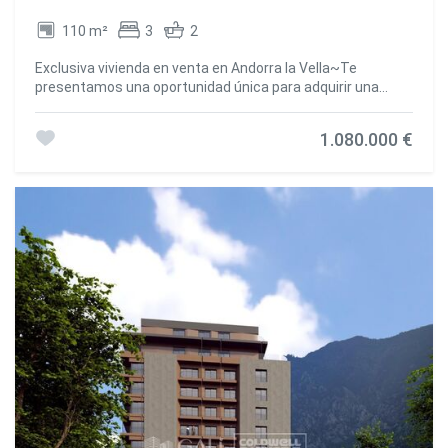
hoy mismo para más información o para programar una
110 m²
3
2
visita personalizada. #ref:03485/5210
Exclusiva vivienda en venta en Andorra la Vella~Te
presentamos una oportunidad única para adquirir una
propiedad de alto standing en el corazón de Andorra la
Vella, a escasos metros del centro comercial Pyrenees y
1.080.000 €
rodeada de tiendas, restaurantes y todos los
servicios.~Esta elegante unidad forma parte de un edificio
moderno y exclusivo, construido con los más altos
estándares de calidad y confort.~~Distribución de la
vivienda:~3 amplias habitaciones, una de ellas tipo suite
con baño privado.~1 baño completo adicional.~Luminoso
salón-comedor con cocina americana de diseño
integrado.~~Acabados y equipamiento
destacados:~Aislamiento premium: Doble placa reforzada
con aislamiento térmico y acústico en tabiques y
fachadas.~Cocina de lujo: Encimeras y frontales en
Neolith, electrodomésticos de alta gama Miele y placa de
inducción BOSCH.~Baños de diseño: Pavimentos y
revestimientos cerámicos de alta calidad, muebles con
cajón y herrajes en acero inoxidable.~Domótica BUO Smart
Home: Control de iluminación, climatización, persianas y