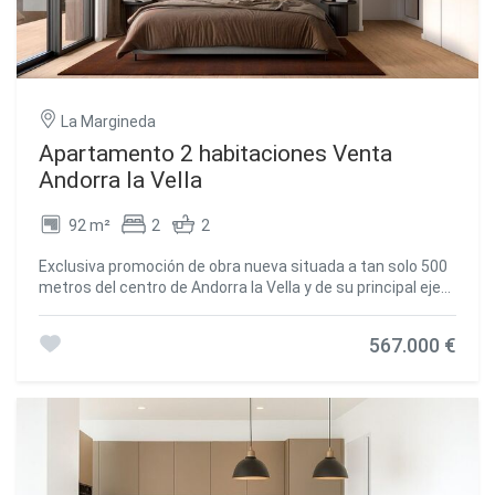
La Margineda
Apartamento 2 habitaciones Venta
Andorra la Vella
92 m²
2
2
Exclusiva promoción de obra nueva situada a tan solo 500
metros del centro de Andorra la Vella y de su principal eje
comercial.~El edificio, de 14 plantas, tiene prevista su
finalización primer trimestre 2028 y ofrecerá un entorno
567.000 €
moderno, cómodo y funcional con zonas ajardinadas y una
pista de pádel.~~Las viviendas se caracterizan por su
diseño contemporáneo, la eficiencia energética tipo A y el
uso de materiales de primera calidad.~Todas disponen de
espacio exterior con prácticos balcones o terrazas, y una
cuidada orientación que garantiza luz natural y confort
térmico durante todo el año.~~Características