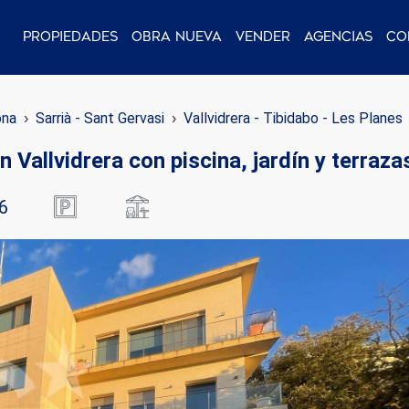
Propiedades
Obra nueva
Vender
Agencias
Co
ona
Sarrià - Sant Gervasi
Vallvidrera - Tibidabo - Les Planes
n Vallvidrera con piscina, jardín y terraza
6