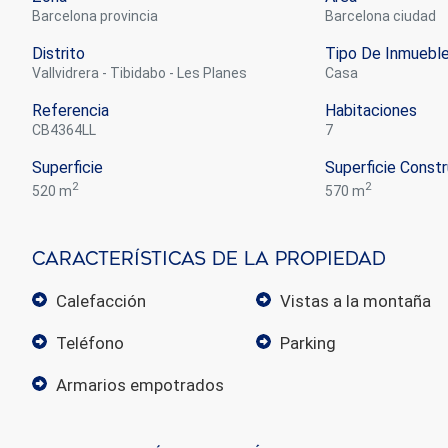
Barcelona provincia
Barcelona ciudad
Distrito
Tipo De Inmuebl
Vallvidrera - Tibidabo - Les Planes
casa
Referencia
Habitaciones
CB4364LL
7
Superficie
Superficie Constr
2
2
520 m
570 m
Características De La Propiedad
calefacción
vistas a la montaña
teléfono
parking
armarios empotrados