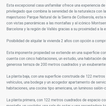
Esta excepcional casa unifamiliar ofrece una experiencia de 
Analít
privilegiado que combina la serenidad de la naturaleza con l
Permite
majestuoso Parque Natural de la Sierra de Collserola, esta 
sitio we
con vistas panorámicas a las montañas y al icónico Montse
medició
los usua
Barcelona y la región de Vallés gracias a su proximidad a la e
que hac
del usu
experie
Posibilidad de alquilar la vivienda 2 años con opción a compr
Market
Esta imponente propiedad se extiende en una superficie con
cuenta con cinco habitaciones, un estudio, una habitación de 
Estas c
eleccio
generosa terraza de 200 metros cuadrados y un exuberante
hábitos
en el si
usuario
La planta baja, con una superficie construida de 122 metros
vehículos, una bodega y un acogedor apartamento de servici
habitaciones, una cocina tipo americana, un luminoso salón
La planta primera, con 122 metros cuadrados de espacio cons
montaña, un vestidor, una sala de estar y una encantadora te