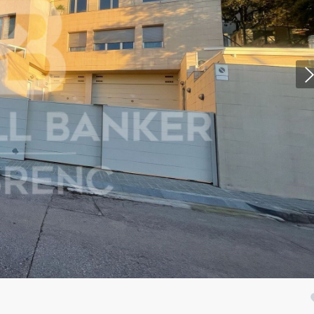
icar cookies
as y funcionales
Siempre 
io web utiliza Cookies propias para recopilar información con la finalida
 nuestros servicios. Si continua navegando, supone la aceptación de la
ción de las mismas. El usuario tiene la posibilidad de configurar su nav
o, si así lo desea, impedir que sean instaladas en su disco duro, aunq
tener en cuenta que dicha acción podrá ocasionar dificultades de nav
ágina web.