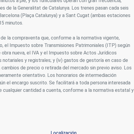
inutos a pie, y los funiculares operan con gran frecuencia,
les de la Generalitat de Catalunya. Los trenes pasan cada seis
de Barcelona (Plaça Catalunya) y a Sant Cugat (ambas estaciones
15 minutos.
s de la compraventa que, conforme a la normativa vigente,
o, el Impuesto sobre Transmisiones Patrimoniales (ITP) según
e obra nueva, el IVA y el Impuesto sobre Actos Jurídicos
notariales y registrales; y (iv) gastos de gestoría en caso de
a cambios de precio o retirada del mercado sin previo aviso. Los
 meramente orientativo. Los honorarios de intermediación
ún el encargo suscrito. Se facilitará a toda persona interesada
e cualquier cantidad a cuenta, conforme a la normativa estatal y
Localización