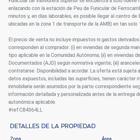
Funicular de Vallvidrera Superior se encuentra a solo nueve m
enlazando con la estación de Peu de Funicular de Ferrocarri
minutos y, en días laborables, es posible llegar al centro 
ubicadas en la zona 1 de transporte de la AMB) en tan solo 
El precio de venta no incluye impuestos ni gastos derivado
corresponden al comprador: (i) en viviendas de segunda man
tipo aplicable en la Comunidad Autónoma; (ii) en viviendas d
Documentados (AJD) según normativa vigente; (iii) aranceles 
contratarse. Disponibilidad a acordar. La oferta está sujeta 
datos expuestos, incluidas las superficies, tienen carácter
inmobiliaria serán asumidos por la parte correspondiente seg
información detallada y personalizada antes de la entrega d
autonómica aplicable.
#ref:CB4364LL
Detalles De La Propiedad
Zona
Área