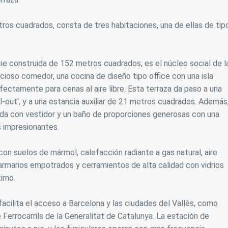
ros cuadrados, consta de tres habitaciones, una de ellas de tip
icie construida de 152 metros cuadrados, es el núcleo social de l
cioso comedor, una cocina de diseño tipo office con una isla
fectamente para cenas al aire libre. Esta terraza da paso a una
ll-out', y a una estancia auxiliar de 21 metros cuadrados. Además
ada con vestidor y un baño de proporciones generosas con una
s impresionantes.
con suelos de mármol, calefacción radiante a gas natural, aire
armarios empotrados y cerramientos de alta calidad con vidrios
timo.
cilita el acceso a Barcelona y las ciudades del Vallès, como
e Ferrocarrils de la Generalitat de Catalunya. La estación de