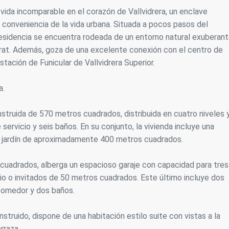
vida incomparable en el corazón de Vallvidrera, un enclave
icas y personalización
a conveniencia de la vida urbana. Situada a pocos pasos del
n realizar el seguimiento y análisis del comportamiento de los usuarios
residencia se encuentra rodeada de un entorno natural exuberant
b. La información recogida mediante este tipo de cookies se utiliza en l
rrat. Además, goza de una excelente conexión con el centro de
n de la actividad de la web para la elaboración de perfiles de navegac
rios con el fin de introducir mejoras en función del análisis de los dato
stación de Funicular de Vallvidrera Superior.
en los usuarios del servicio. Permiten guardar la información de prefe
ario para mejorar la calidad de nuestros servicios y para ofrecer una m
ncia a través de productos recomendados.
a.
ing y publicidad
struida de 570 metros cuadrados, distribuida en cuatro niveles 
servicio y seis baños. En su conjunto, la vivienda incluye una
ookies son utilizadas para almacenar información sobre las preferencia
nes personales del usuario a través de la observación continuada de s
 jardín de aproximadamente 400 metros cuadrados.
 de navegación. Gracias a ellas, podemos conocer los hábitos de nave
tio web y mostrar publicidad relacionada con el perfil de navegación del
.
 cuadrados, alberga un espacioso garaje con capacidad para tres
Guardar configuración
Aceptar todas
o o invitados de 50 metros cuadrados. Este último incluye dos
-comedor y dos baños.
truido, dispone de una habitación estilo suite con vistas a la
rraza.