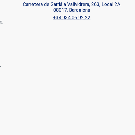
Carretera de Sarriá a Vallvidrera, 263, Local 2A
08017, Barcelona
+34 934 06 92 22
 de este
e,
a
ión de
s de uso
rencia
ejor
y
s y
us
gación