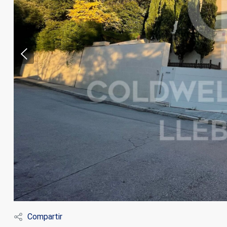
Modif
Técnic
Este sit
mejorar
instala
pudiend
deberá 
Compartir
de la p