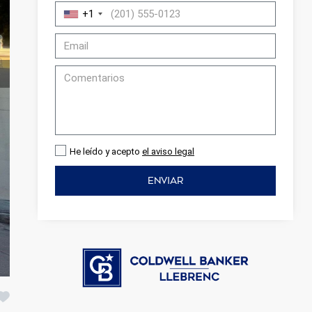
+1
He leído y acepto
el aviso legal
ENVIAR
activas
d de
egador
ue
egación