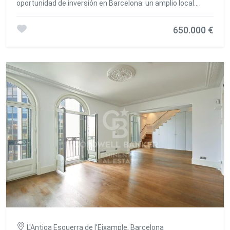
oportunidad de inversión en Barcelona: un amplio local
comercial de aproximadamente 400 m² distribuidos en tres
niveles, cada uno con acceso independiente y conectados
650.000 €
entre sí, lo que permite múltiples usos y configuraciones.
Este inmueble cuenta con tres referencias catastrales
distintas, pero se comercializa como un único conjunto
debido a la conexión funcional entre sus plantas. En la
planta baja, encontramos un generoso espacio de 186 m²
totalmente diáfano, actualmente acondicionado como
almacén. Dispone de salida de humos y sistema de
extracción reglamentario, así como de vado permanente, lo
que facilita la entrada de vehículos y la logística de carga y
descarga. Todos los suministros están activos,
permitiendo una entrada inmediata sin necesidad de
trámites adicionales. El primer piso, de 176 m², ha sido
concebido para su uso como espacio profesional u oficinas,
ideal para despachos, consultas médicas o coworking. Esta
planta dispone de baño, cocina y una excelente iluminación
natural gracias a sus ventanas orientadas hacia un patio
interior, lo que garantiza un ambiente de trabajo cómodo y
funcional. Finalmente, la última planta, con una superficie
de 40 m², está registrada como vivienda y cuenta con
acceso independiente desde la calle trasera. Este espacio
L'Antiga Esquerra de l'Eixample, Barcelona
incluye un baño privado y se presenta como una