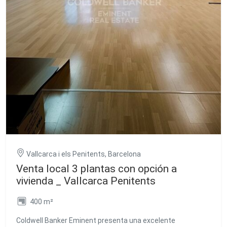
tiendas locales y una arquitectura que mezcla lo clásico
con lo moderno. Perderse por sus callejuelas es parte de su
magia. Además, la comunicación es excelente: muy bien
conectado por transporte público, con la Línea 4 de metro a
pocos minutos y múltiples líneas de autobús que facilitan el
acceso a cualquier punto de la ciudad. ** **En
cumplimiento de las obligaciones de información previstas
en la Ley 10/2025, de 28 de diciembre, de servicios de
atención a la clientela y transparencia, así como en la
normativa sectorial vigente, se hace constar que el precio
indicado no incluye los gastos e impuestos inherentes a la
adquisición (Itp, notaría, registro)...Honorarios Agencia del
Vendedor: incluidos en el PVP. Para una información
exhaustiva sobre el funcionamiento, tipos impositivos y
bonificaciones del ITP en Cataluña, puede consultar el
portal oficial de la Agencia Tributaria de la Agencia
Vallcarca i els Penitents, Barcelona
Tributaria Catalana. #ref:CBE01192
Venta local 3 plantas con opción a
vivienda _ Vallcarca Penitents
400 m²
Coldwell Banker Eminent presenta una excelente