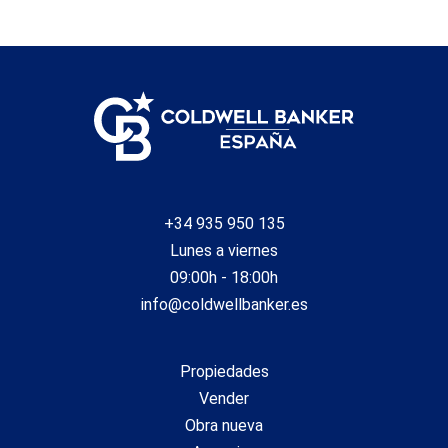
locales adosados. Cada local contiene 3 apartamentos de
32 m², completamente equipados. Modelo de alquiler
flexible: contratos de corta duración (2 a 6 meses), ideales
para profesionales y expatriados. Rentabilidad bruta del
8.2% con ocupación completa Rentabilidad Garantizada:
Alquiler por unidad: 800 €/mes Ingresos potenciales: 7.200
€/mes con ocupación total Rentabilidad optimizada en una
de las zonas con mayor demanda de alquiler temporal Cada
Apartamento Incluye: Baño completo y cocina equipada
Salón con mobiliario moderno y mesa de comedor Aire
acondicionado para mayor confort Televisión con Netflix
incluida Opciones de Compra Flexibles: Venta en bloque (9
+34 935 950 135
apartamentos) o lotes de 3 unidades Opción de compra
Lunes a viernes
con inquilinos o vacíos, según la estrategia del inversor
Precio total: 950.000 € ¡No dejes pasar esta oportunidad!
09:00h - 18:00h
Contacta con nosotros para más información o agendar
info@coldwellbanker.es
una visita. #ref:CBE01064
Propiedades
Vender
Obra nueva