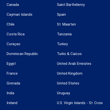
Canada
Saint Barthélemy
Cayman Islands
Spain
Guardar configuración
Aceptar todas
Chile
St. Maarten
Costa Rica
Tanzania
Curaçao
Turkey
Dominican Republic
Turks & Caicos
Egypt
United Arab Emirates
France
United Kingdom
Grenada
United States
India
Uruguay
Ireland
U.S. Virgin Islands - St. Croix