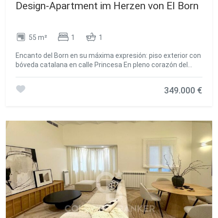
Design-Apartment im Herzen von El Born
55 m²
1
1
Encanto del Born en su máxima expresión: piso exterior con
bóveda catalana en calle Princesa En pleno corazón del
Born, una de las zonas más vibrantes y deseadas de
Barcelona, se encuentra este estiloso piso de 55 m²
349.000 €
construidos, situado en una segunda planta de una finca
clásica de la emblemática calle Princesa. La vivienda
destaca por su personalidad única: techos altos con la
auténtica bóveda catalana vista, un detalle arquitectónico
que aporta carácter, amplitud y calidez a cada rincón. El
piso cuenta con una habitación doble, un baño completo y
un agradable salón exterior que recibe luz natural gracias a
sus vistas directas a la calle. El Born es sinónimo de
ambiente artístico, boutiques independientes,
restaurantes de autor y calles llenas de historia. Vivir aquí
significa estar a pasos del Museu Picasso, del Parc de la
Ciutadella y de la magnífica basílica de Santa Maria del Mar,
disfrutando de uno de los barrios con más encanto y mejor
conectados de la ciudad. Un piso ideal para quienes buscan