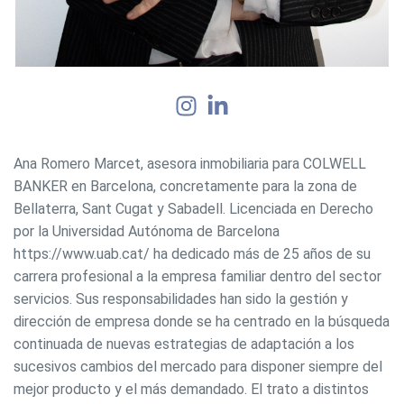
Ana Romero Marcet, asesora inmobiliaria para COLWELL
Modificar cookies
BANKER en Barcelona, concretamente para la zona de
Bellaterra, Sant Cugat y Sabadell. Licenciada en Derecho
Siempre activas
Técnicas y funcionales
por la Universidad Autónoma de Barcelona
https://www.uab.cat/ ha dedicado más de 25 años de su
Este sitio web utiliza Cookies propias para recopilar
información con la finalidad de mejorar nuestros servicios.
carrera profesional a la empresa familiar dentro del sector
Si continua navegando, supone la aceptación de la
servicios. Sus responsabilidades han sido la gestión y
instalación de las mismas. El usuario tiene la posibilidad
de configurar su navegador pudiendo, si así lo desea,
dirección de empresa donde se ha centrado en la búsqueda
impedir que sean instaladas en su disco duro, aunque
deberá tener en cuenta que dicha acción podrá ocasionar
continuada de nuevas estrategias de adaptación a los
dificultades de navegación de la página web.
sucesivos cambios del mercado para disponer siempre del
mejor producto y el más demandado. El trato a distintos
Analíticas y personalización