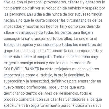
niveles con el personal, proveedores, clientes y gestores le
han permitido cultivar su vocación de servicio y respeto por
Permiten realizar el seguimiento y análisis del
comportamiento de los usuarios de este sitio web. La
las personas. En su día a día nunca da por supuesto ningún
información recogida mediante este tipo de cookies se
utiliza en la medición de la actividad de la web para la
hecho, sino que le gusta conocer las circunstancias de los
elaboración de perfiles de navegación de los usuarios con
implicados y mostrar los hechos tal y como son, dejando
el fin de introducir mejoras en función del análisis de los
datos de uso que hacen los usuarios del servicio. Permiten
aflorar los intereses de todas las partes para llegar a
guardar la información de preferencia del usuario para
conseguir la satisfacción de todos ellos. Le encanta el
mejorar la calidad de nuestros servicios y para ofrecer una
mejor experiencia a través de productos recomendados.
trabajo en equipo y considera que todos los miembros del
grupo hacen una aportación concreta que complementa y
Marketing y publicidad
hace más fuerte al conjunto. Todo ello le ha hecho muy
exigente consigo misma y con los que le rodean. En
Estas cookies son utilizadas para almacenar información
sobre las preferencias y elecciones personales del usuario
COLDWELL BANKER ha visto reflejados muchos valores
a través de la observación continuada de sus hábitos de
importantes como el trabajo, la profesionalidad, la
navegación. Gracias a ellas, podemos conocer los hábitos
de navegación en el sitio web y mostrar publicidad
superación y la honestidad, definitivos para emprender un
relacionada con el perfil de navegación del usuario.
nuevo rumbo profesional. Hace 3 años que esta
gestionando dentro del Área de Residencial, todo el
proceso comercial con sus clientes vendedores a los que
aplica una estrategia totalmente personalizada afín a sus