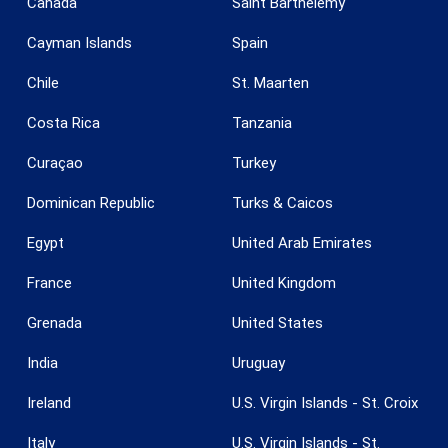
Canada
Saint Barthélemy
Cayman Islands
Spain
Chile
St. Maarten
Costa Rica
Tanzania
Curaçao
Turkey
Dominican Republic
Turks & Caicos
Egypt
United Arab Emirates
France
United Kingdom
Grenada
United States
India
Uruguay
Guardar configuración
Aceptar todas
Ireland
U.S. Virgin Islands - St. Croix
Italy
U.S. Virgin Islands - St.