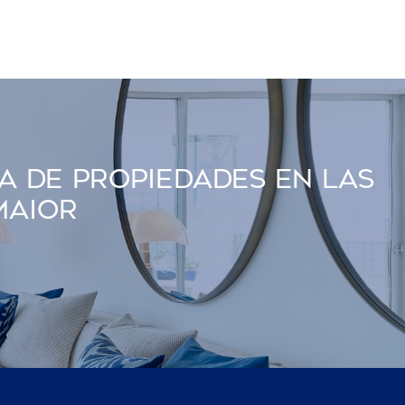
a De Propiedades En Las
maior