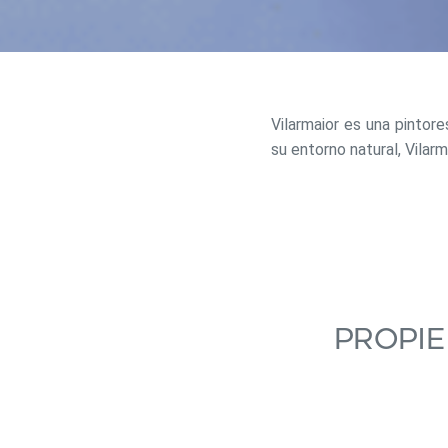
Vilarmaior es una pintore
su entorno natural, Vilarm
Modif
Técnic
Propie
Este sit
mejorar
instala
pudiend
deberá 
de la p