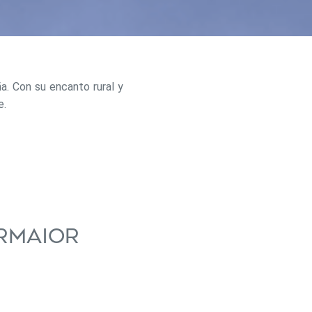
ña. Con su encanto rural y
e.
activas
armaior
d de
egador
ue
egación