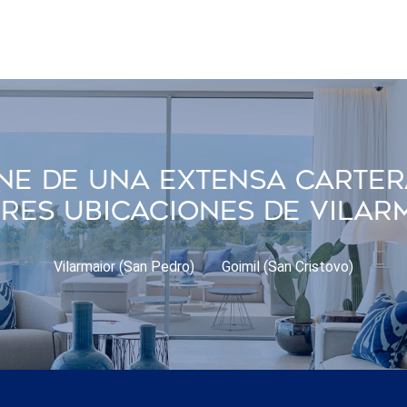
servicios básicos como farmacia, centro de salud,
piscina municipal y colegio, todo a poca distancia.
#ref:CBAC331
e De Una Extensa Carter
res Ubicaciones De Vilar
Vilarmaior (San Pedro)
Goimil (San Cristovo)